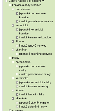
Čajové nádobí a příslušenství
konvice a sady s konvicí
porcelánové
japonské porcelánové
konvice
čínské porcelánové konvice
keramické
japonské keramické
konvice
čínské keramické konvice
litinové
čínské litinové konvice
skleněné
japonské skleněné konvice
misky
porcelánové
japonské porcelánové
misky
čínské porcelánové misky
keramické
japonské keramické misky
čínské keramické misky
litinové
čínské litinové misky
skleněné
japonské skleněné misky
čínské skleněné misky
chawany