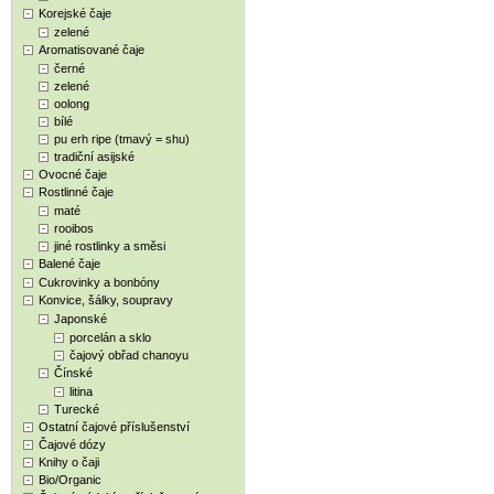
Korejské čaje
zelené
Aromatisované čaje
černé
zelené
oolong
bílé
pu erh ripe (tmavý = shu)
tradiční asijské
Ovocné čaje
Rostlinné čaje
maté
rooibos
jiné rostlinky a směsi
Balené čaje
Cukrovinky a bonbóny
Konvice, šálky, soupravy
Japonské
porcelán a sklo
čajový obřad chanoyu
Čínské
litina
Turecké
Ostatní čajové příslušenství
Čajové dózy
Knihy o čaji
Bio/Organic