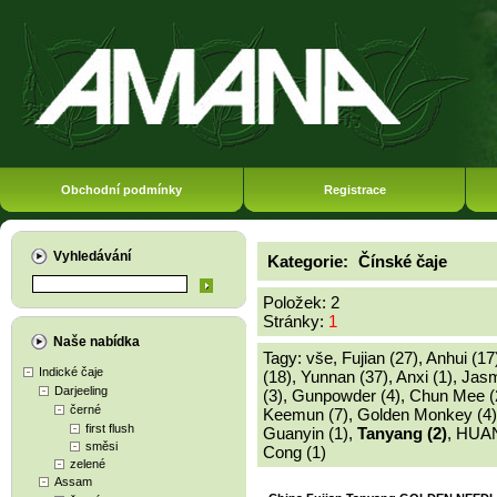
Obchodní podmínky
Registrace
Vyhledávání
Kategorie:
Čínské čaje
Položek: 2
Stránky:
1
Naše nabídka
Tagy:
vše
,
Fujian (27)
,
Anhui (17
Indické čaje
(18)
,
Yunnan (37)
,
Anxi (1)
,
Jasm
Darjeeling
(3)
,
Gunpowder (4)
,
Chun Mee (
černé
Keemun (7)
,
Golden Monkey (4)
first flush
Guanyin (1)
,
Tanyang (2)
,
HUAN
směsi
Cong (1)
zelené
Assam