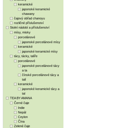
keramické
japonské keramické
chawany
čajový obřad chanoyu
rozličné příslušenství
Stolní nádobí a příslušenství
mísy, misky
porcelánové
japonské porcelánové mísy
keramické
japonské keramické mísy
tácy, tácky, talíře
porcelánové
japonské porcelánové tácy
a ta
čínské porcelánové tácy a
talí
keramické
japonské keramické tácy a
tal
TEA BY AMANA
Černé čaje
Indie
Nepál
Ceylon
Čína
Zelené čaje