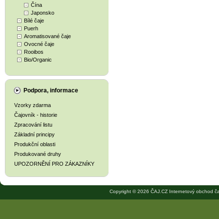
Čína
Japonsko
Bílé čaje
Puerh
Aromatisované čaje
Ovocné čaje
Rooibos
Bio/Organic
Podpora, informace
Vzorky zdarma
Čajovník - historie
Zpracování listu
Základní principy
Produkční oblasti
Produkované druhy
UPOZORNĚNÍ PRO ZÁKAZNÍKY
Copyright © 2026 ČAJ.CZ Internetový obchod ča