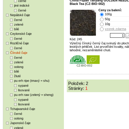
China Fujian Tanyang GOLDEN NEED
černé
Black Tea (CZ-BIO-002)
jiné indické
Ceny za balení:
černé
100g
Nepálské čaje
50g
černé
10g
zelené
vzorek zdarma
bílé
Ceylonské čaje
černé
Kód: 245
Rozličné čaje
Výtečný čínský černý čaj svinutý do ploc
lesklých jehliček. List prvotřídní kvality, ná
černé
lahodné, nezaměnitelné chuti.
Čínské čaje
černé
zelené
CZ-BIO-002
oolong
bílé
žluté
pu erh ripe (tmavý = shu)
Položek: 2
sypané
Stránky:
1
lisované
pu erh raw (zelený = sheng)
sypané
lisované
Tchajwanské čaje
černé
oolong
Japonské čaje
zelené