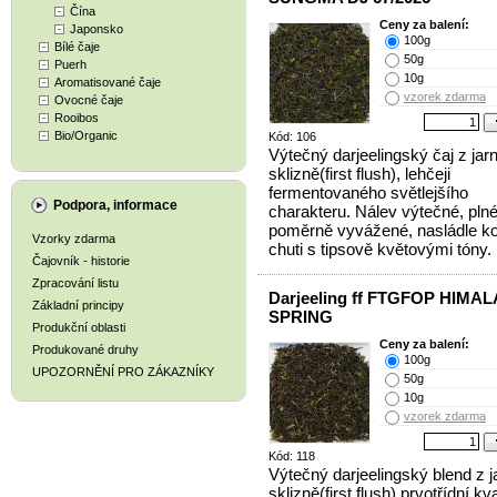
Čína
Ceny za balení:
Japonsko
100g
Bílé čaje
50g
Puerh
10g
Aromatisované čaje
vzorek zdarma
Ovocné čaje
Rooibos
Bio/Organic
Kód: 106
Výtečný darjeelingský čaj z jarn
sklizně(first flush), lehčeji
fermentovaného světlejšího
Podpora, informace
charakteru. Nálev výtečné, plné
poměrně vyvážené, nasládle k
Vzorky zdarma
chuti s tipsově květovými tóny.
Čajovník - historie
Zpracování listu
Darjeeling ff FTGFOP HIMA
Základní principy
SPRING
Produkční oblasti
Ceny za balení:
Produkované druhy
100g
UPOZORNĚNÍ PRO ZÁKAZNÍKY
50g
10g
vzorek zdarma
Kód: 118
Výtečný darjeelingský blend z j
sklizně(first flush) prvotřídní kva