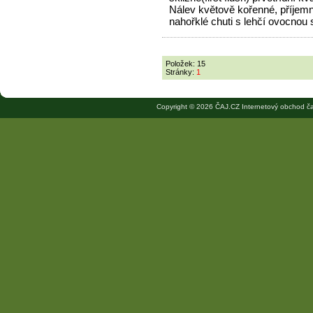
Nálev květově kořenné, příjem
nahořklé chuti s lehčí ovocnou 
Položek: 15
Stránky:
1
Copyright © 2026 ČAJ.CZ Internetový obchod ča