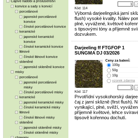
Čajové nádobí a příslušenství
konvice a sady s konvicí
Kód: 114
porcelánové
Výborná darjeelingská jarní skli
japonské porcelánové
flush) vysoké kvality. Nálev p
konvice
plné, vyvážené, květově kořenn
čínské porcelánové konvice
s tipsovými tóny a příjemně sv
keramické
dozvukem.
japonské keramické
konvice
čínské keramické konvice
Darjeeling ff FTGFOP 1
litinové
SUNGMA DJ 03/2026
čínské litinové konvice
Ceny za balení:
skleněné
100g
japonské skleněné konvice
50g
misky
10g
porcelánové
vzorek zdarma
japonské porcelánové
misky
Kód: 117
čínské porcelánové misky
Prvotřídní vysokohorský darjee
keramické
čaj z jarní sklizně (first flush). 
japonské keramické misky
vynikající, plné, svěží, vyvážen
čínské keramické misky
příjemně květové, lehce svíravé
litinové
tipsově kořennou dochutí.
čínské litinové misky
skleněné
japonské skleněné misky
čínské skleněné misky
chawany