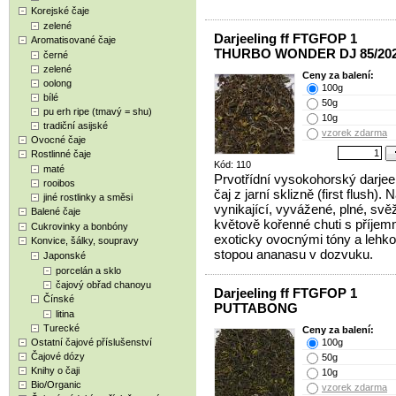
Korejské čaje
zelené
Darjeeling ff FTGFOP 1
Aromatisované čaje
THURBO WONDER DJ 85/20
černé
zelené
Ceny za balení:
oolong
100g
bílé
50g
pu erh ripe (tmavý = shu)
10g
tradiční asijské
vzorek zdarma
Ovocné čaje
Rostlinné čaje
Kód: 110
maté
Prvotřídní vysokohorský darjee
rooibos
čaj z jarní sklizně (first flush). 
jiné rostlinky a směsi
vynikající, vyvážené, plné, svěž
Balené čaje
květově kořenné chuti s příjem
Cukrovinky a bonbóny
exoticky ovocnými tóny a lehk
Konvice, šálky, soupravy
stopou ananasu v dozvuku.
Japonské
porcelán a sklo
čajový obřad chanoyu
Darjeeling ff FTGFOP 1
Čínské
PUTTABONG
litina
Turecké
Ceny za balení:
Ostatní čajové příslušenství
100g
Čajové dózy
50g
Knihy o čaji
10g
Bio/Organic
vzorek zdarma