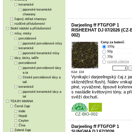
keramické
japonské keramické
chawany
čajový obřad chanoyu
rozličné příslušenství
Darjeeling ff FTGFOP 1
Stolní nádobí a příslušenství
RISHEEHAT DJ 07/2026 (CZ-
mísy, misky
002)
porcelánové
Ceny za balení:
japonské porcelánové mísy
100g
keramické
50g
japonské keramické mísy
10g
tácy, tácky, talíře
vzorek zdarma
porcelánové
japonské porcelánové tácy
Kód: 104
a ta
Vynikající darjeelingský čaj z ja
čínské porcelánové tácy a
sklizně(first flush). Nálev vnikají
talí
plné, vyvážené, tipsově kořenn
keramické
s nasládle květovými tóny, a p
japonské keramické tácy a
svěží dochutí.
tal
TEA BY AMANA
Černé čaje
Indie
CZ-BIO-002
Nepál
Ceylon
Čína
Darjeeling ff FTGFOP 1
Zelené čaje
SUNGMA DJ 67/2026