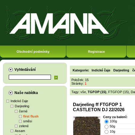
Obchodní podmínky
Registrace
Vyhledávání
Kategorie:
Indické čaje
Darjeeling
č
Položek: 15
Stránky:
1
Tagy:
vše
,
TGFOP (15)
,
FTGFOP (15)
,
Da
Naše nabídka
Indické čaje
Darjeeling ff FTGFOP 1
Darjeeling
CASTLETON DJ 22/2026
černé
first flush
Ceny za balení:
směsi
100g
zelené
50g
Assam
10g