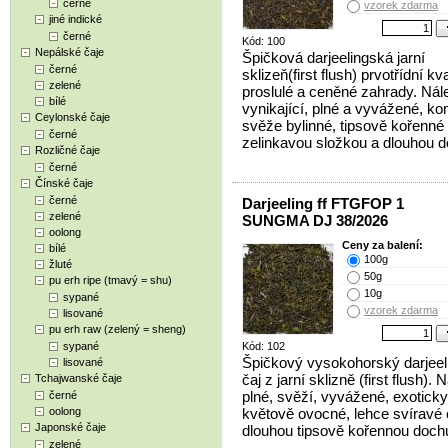
černé
vzorek zdarma
jiné indické
černé
Kód: 100
Nepálské čaje
Špičková darjeelingská jarní
černé
sklizeň(first flush) prvotřídní kva
zelené
proslulé a ceněné zahrady. Nál
bílé
vynikající, plné a vyvážené, ko
Ceylonské čaje
svěže bylinné, tipsově kořenné 
černé
zelinkavou složkou a dlouhou d
Rozličné čaje
černé
Čínské čaje
černé
Darjeeling ff FTGFOP 1
zelené
SUNGMA DJ 38/2026
oolong
Ceny za balení:
bílé
100g
žluté
50g
pu erh ripe (tmavý = shu)
10g
sypané
vzorek zdarma
lisované
pu erh raw (zelený = sheng)
sypané
Kód: 102
Špičkový vysokohorský darjeel
lisované
čaj z jarní sklizně (first flush). 
Tchajwanské čaje
plné, svěží, vyvážené, exoticky
černé
oolong
květově ovocné, lehce svíravé 
Japonské čaje
dlouhou tipsově kořennou dochu
zelené