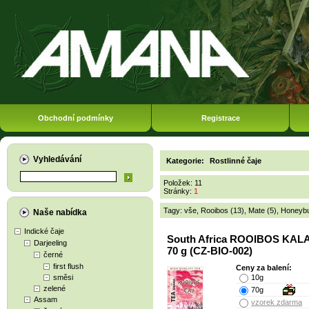
Obchodní podmínky
Registrace
Vyhledávání
Kategorie:
Rostlinné čaje
Položek: 11
Stránky:
1
Tagy:
vše
,
Rooibos (13)
,
Mate (5)
,
Honeybu
Naše nabídka
Indické čaje
South Africa ROOIBOS KAL
Darjeeling
70 g (CZ-BIO-002)
černé
first flush
Ceny za balení:
směsi
10g
zelené
70g
Assam
vzorek zdarma