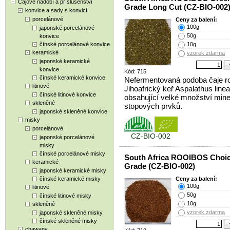
Čajové nádobí a příslušenství
Grade Long Cut (CZ-BIO-002
konvice a sady s konvicí
porcelánové
Ceny za balení:
100g
japonské porcelánové
50g
konvice
čínské porcelánové konvice
10g
keramické
vzorek zdarma
japonské keramické
konvice
Kód: 715
čínské keramické konvice
Nefermentovaná podoba čaje ro
litinové
Jihoafrický keř Aspalathus linea
čínské litinové konvice
obsahující velké množství mine
skleněné
stopových prvků.
japonské skleněné konvice
misky
porcelánové
CZ-BIO-002
japonské porcelánové
misky
čínské porcelánové misky
South Africa ROOIBOS Choi
keramické
Grade (CZ-BIO-002)
japonské keramické misky
čínské keramické misky
Ceny za balení:
100g
litinové
50g
čínské litinové misky
10g
skleněné
vzorek zdarma
japonské skleněné misky
čínské skleněné misky
chawany