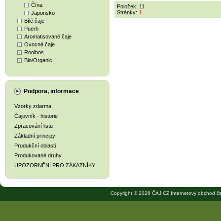
Čína
Položek: 11
Stránky:
1
Japonsko
Bílé čaje
Puerh
Aromatisované čaje
Ovocné čaje
Rooibos
Bio/Organic
Podpora, informace
Vzorky zdarma
Čajovník - historie
Zpracování listu
Základní principy
Produkční oblasti
Produkované druhy
UPOZORNĚNÍ PRO ZÁKAZNÍKY
Copyright © 2026 ČAJ.CZ Internetový obchod ča