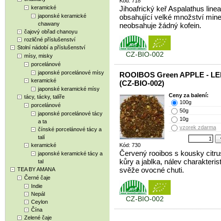
Kód: 718
keramické
Jihoafrický keř Aspalathus linea
japonské keramické
obsahující velké množství mine
chawany
neobsahuje žádný kofein.
čajový obřad chanoyu
rozličné příslušenství
Stolní nádobí a příslušenství
CZ-BIO-002
mísy, misky
porcelánové
japonské porcelánové mísy
ROOIBOS Green APPLE - L
keramické
(CZ-BIO-002)
japonské keramické mísy
Ceny za balení:
tácy, tácky, talíře
100g
porcelánové
50g
japonské porcelánové tácy
10g
a ta
vzorek zdarma
čínské porcelánové tácy a
talí
keramické
Kód: 730
Červený rooibos s kousky citr
japonské keramické tácy a
kůry a jablka, nálev charakteris
tal
svěže ovocné chuti.
TEA BY AMANA
Černé čaje
Indie
Nepál
CZ-BIO-002
Ceylon
Čína
Zelené čaje