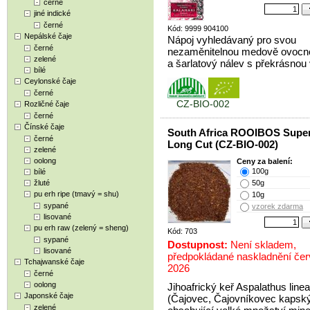
černé
jiné indické
černé
Kód: 9999 904100
Nepálské čaje
Nápoj vyhledávaný pro svou
černé
nezaměnitelnou medově ovocn
zelené
a šarlatový nálev s překrásnou 
bílé
Ceylonské čaje
černé
CZ-BIO-002
Rozličné čaje
černé
Čínské čaje
South Africa ROOIBOS Supe
černé
Long Cut (CZ-BIO-002)
zelené
oolong
Ceny za balení:
100g
bílé
žluté
50g
pu erh ripe (tmavý = shu)
10g
sypané
vzorek zdarma
lisované
pu erh raw (zelený = sheng)
Kód: 703
sypané
Dostupnost:
Není skladem,
lisované
předpokládané naskladnění če
Tchajwanské čaje
2026
černé
oolong
Jihoafrický keř Aspalathus linea
Japonské čaje
(Čajovec, Čajovníkovec kapsk
zelené