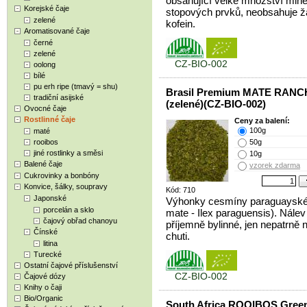
obsahující velké množství mine
Korejské čaje
stopových prvků, neobsahuje 
zelené
kofein.
Aromatisované čaje
černé
zelené
CZ-BIO-002
oolong
bílé
pu erh ripe (tmavý = shu)
Brasil Premium MATE RAN
tradiční asijské
(zelené)(CZ-BIO-002)
Ovocné čaje
Rostlinné čaje
Ceny za balení:
100g
maté
rooibos
50g
jiné rostlinky a směsi
10g
Balené čaje
vzorek zdarma
Cukrovinky a bonbóny
Konvice, šálky, soupravy
Kód: 710
Japonské
Výhonky cesmíny paraguayské
porcelán a sklo
mate - Ilex paraguensis). Nálev
čajový obřad chanoyu
příjemně bylinné, jen nepatrně n
Čínské
chuti.
litina
Turecké
Ostatní čajové příslušenství
CZ-BIO-002
Čajové dózy
Knihy o čaji
Bio/Organic
South Africa ROOIBOS Gree