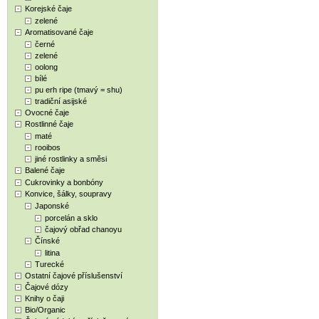
Korejské čaje
zelené
Aromatisované čaje
černé
zelené
oolong
bílé
pu erh ripe (tmavý = shu)
tradiční asijské
Ovocné čaje
Rostlinné čaje
maté
rooibos
jiné rostlinky a směsi
Balené čaje
Cukrovinky a bonbóny
Konvice, šálky, soupravy
Japonské
porcelán a sklo
čajový obřad chanoyu
Čínské
litina
Turecké
Ostatní čajové příslušenství
Čajové dózy
Knihy o čaji
Bio/Organic