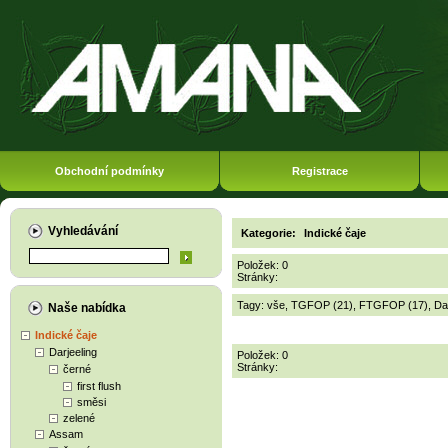
Obchodní podmínky
Registrace
Vyhledávání
Kategorie:
Indické čaje
Položek: 0
Stránky:
Tagy:
vše
,
TGFOP (21)
,
FTGFOP (17)
,
Da
Naše nabídka
Indické čaje
Darjeeling
Položek: 0
Stránky:
černé
first flush
směsi
zelené
Assam