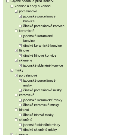
Čajové nádobí a příslušenství
konvice a sady s konvicí
porcelánové
japonské porcelánové
konvice
čínské porcelánové konvice
keramické
japonské keramické
konvice
čínské keramické konvice
litinové
čínské litinové konvice
skleněné
japonské skleněné konvice
misky
porcelánové
japonské porcelánové
misky
čínské porcelánové misky
keramické
japonské keramické misky
čínské keramické misky
litinové
čínské litinové misky
skleněné
japonské skleněné misky
čínské skleněné misky
chawany