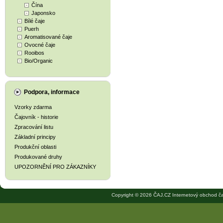
Čína
Japonsko
Bílé čaje
Puerh
Aromatisované čaje
Ovocné čaje
Rooibos
Bio/Organic
Podpora, informace
Vzorky zdarma
Čajovník - historie
Zpracování listu
Základní principy
Produkční oblasti
Produkované druhy
UPOZORNĚNÍ PRO ZÁKAZNÍKY
Copyright © 2026 ČAJ.CZ Internetový obchod ča