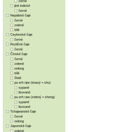
černé
jiné indické
černé
Nepálské čaje
černé
zelené
bílé
Ceylonské čaje
černé
Rozličné čaje
černé
Čínské čaje
černé
zelené
oolong
bílé
žluté
pu erh ripe (tmavý = shu)
sypané
lisované
pu erh raw (zelený = sheng)
sypané
lisované
Tchajwanské čaje
černé
oolong
Japonské čaje
zelené