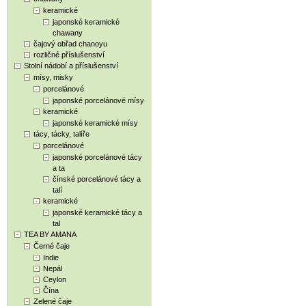
keramické
japonské keramické
chawany
čajový obřad chanoyu
rozličné příslušenství
Stolní nádobí a příslušenství
mísy, misky
porcelánové
japonské porcelánové mísy
keramické
japonské keramické mísy
tácy, tácky, talíře
porcelánové
japonské porcelánové tácy
a ta
čínské porcelánové tácy a
talí
keramické
japonské keramické tácy a
tal
TEA BY AMANA
Černé čaje
Indie
Nepál
Ceylon
Čína
Zelené čaje