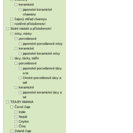
keramické
japonské keramické
chawany
čajový obřad chanoyu
rozličné příslušenství
Stolní nádobí a příslušenství
mísy, misky
porcelánové
japonské porcelánové mísy
keramické
japonské keramické mísy
tácy, tácky, talíře
porcelánové
japonské porcelánové tácy
a ta
čínské porcelánové tácy a
talí
keramické
japonské keramické tácy a
tal
TEA BY AMANA
Černé čaje
Indie
Nepál
Ceylon
Čína
Zelené čaje