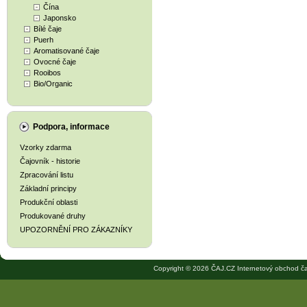
Čína
Japonsko
Bílé čaje
Puerh
Aromatisované čaje
Ovocné čaje
Rooibos
Bio/Organic
Podpora, informace
Vzorky zdarma
Čajovník - historie
Zpracování listu
Základní principy
Produkční oblasti
Produkované druhy
UPOZORNĚNÍ PRO ZÁKAZNÍKY
Copyright © 2026 ČAJ.CZ Internetový obchod ča