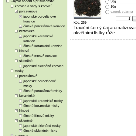
Čajové nádobí a příslušenství
50g
konvice a sady s konvicí
10g
porcelánové
vzorek zdarma
japonské porcelánové
konvice
Kód: 259
čínské porcelánové konvice
Tradiční černý čaj aromatizova
keramické
okvětními lístky růže.
japonské keramické
konvice
čínské keramické konvice
litinové
čínské litinové konvice
skleněné
japonské skleněné konvice
misky
porcelánové
japonské porcelánové
misky
čínské porcelánové misky
keramické
japonské keramické misky
čínské keramické misky
litinové
čínské litinové misky
skleněné
japonské skleněné misky
čínské skleněné misky
chawany