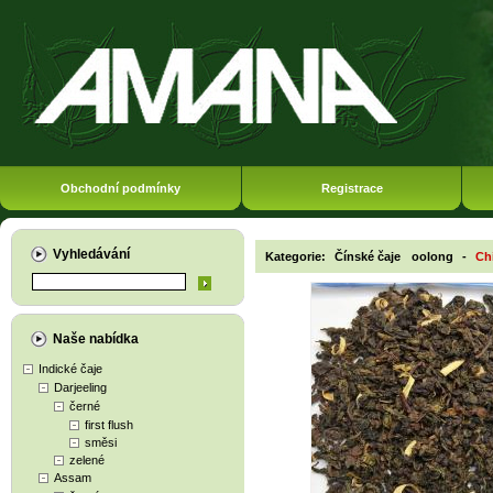
Obchodní podmínky
Registrace
Vyhledávání
Kategorie:
Čínské čaje
oolong
-
Ch
Naše nabídka
Indické čaje
Darjeeling
černé
first flush
směsi
zelené
Assam