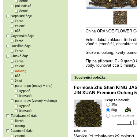
černé
jiné indické
černé
Nepálské čaje
černé
zelené
bílé
China ORANGE FLOWER Oo
Ceylonské čaje
Velmi dobrá základní třída č
černé
vůně s jemnější, charakteris
Rozličné čaje
černé
Složení: oolong, květy pome
Čínské čaje
Tip na přípravu: 7 - 9 gramů č
černé
vody, louhovat cca 3 minuty.
zelené
oolong
bílé
Související položky:
žluté
pu erh ripe (tmavý = shu)
Formosa Zhu Shan KING JA
sypané
JIN XUAN Premium Oolong 5
lisované
Ceny za balení:
pu erh raw (zelený = sheng)
10g
sypané
50g
lisované
vzorek zdarma
Tchajwanské čaje
černé
oolong
Japonské čaje
Kód: 216
Vynikající tchajwanský oolong
zelené