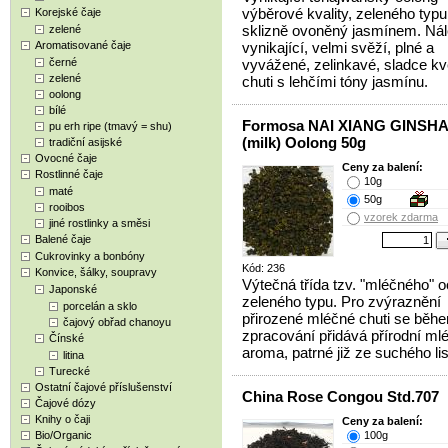
výběrové kvality, zeleného typu 
Korejské čaje
sklizně ovoněný jasmínem. Ná
zelené
Aromatisované čaje
vynikající, velmi svěží, plné a
černé
vyvážené, zelinkavé, sladce k
zelené
chuti s lehčími tóny jasmínu.
oolong
bílé
Formosa NAI XIANG GINSH
pu erh ripe (tmavý = shu)
(milk) Oolong 50g
tradiční asijské
Ovocné čaje
Ceny za balení:
Rostlinné čaje
10g
maté
50g
rooibos
vzorek zdarma
jiné rostlinky a směsi
Balené čaje
Cukrovinky a bonbóny
Kód: 236
Konvice, šálky, soupravy
Výtečná třída tzv. "mléčného" 
Japonské
zeleného typu. Pro zvýraznění
porcelán a sklo
přirozené mléčné chuti se běh
čajový obřad chanoyu
zpracování přidává přírodní ml
Čínské
aroma, patrné již ze suchého lis
litina
Turecké
Ostatní čajové příslušenství
China Rose Congou Std.707
Čajové dózy
Knihy o čaji
Ceny za balení:
Bio/Organic
100g