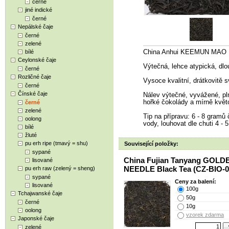
černé
jiné indické
černé
Nepálské čaje
černé
zelené
bílé
China Anhui KEEMUN MAO F
Ceylonské čaje
Výtečná, lehce atypická, dlo
černé
Rozličné čaje
Vysoce kvalitní, drátkovitě sv
černé
Čínské čaje
Nálev výtečné, vyvážené, pln
hořké čokolády a mírně květ
černé
zelené
Tip na přípravu: 6 - 8 gramů č
oolong
vody, louhovat dle chuti 4 - 5
bílé
žluté
pu erh ripe (tmavý = shu)
Související položky:
sypané
China Fujian Tanyang GOLD
lisované
NEEDLE Black Tea (CZ-BIO-0
pu erh raw (zelený = sheng)
sypané
Ceny za balení:
lisované
100g
Tchajwanské čaje
50g
černé
10g
oolong
vzorek zdarma
Japonské čaje
zelené