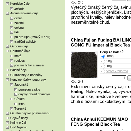
Kód: 245
Korejské čaje
Výtečný čínský černý čaj svinu
zelené
plochých, lesklých jehliček. List
Aromatisované čaje
prvotřídní kvality, nálev lahodné
černé
nezaměnitelné chuti.
zelené
oolong
bílé
pu erh ripe (tmavý = shu)
China Fujian Fuding BAI LIN
tradiční asijské
GONG FU Imperial Black Tea
Ovocné čaje
Rostlinné čaje
Ceny za balení:
maté
100g
rooibos
50g
jiné rostlinky a směsi
10g
Balené čaje
vzorek zdarma
Cukrovinky a bonbóny
Konvice, šálky, soupravy
Kód: 248
Japonské
Exkluzivní čínský černý čaj z ob
porcelán a sklo
Bailing. Nálev vynikající, vyváž
čajový obřad chanoyu
harmonické, medově květové, 
Čínské
chuti s těžšími čokoládovými tó
litina
Turecké
Ostatní čajové příslušenství
Čajové dózy
China Anhui KEEMUN MAO
Knihy o čaji
FENG Special Black Tea
Bio/Organic