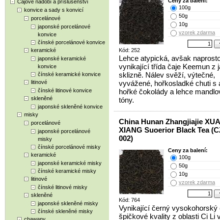
Ceny za balení:
Čajové nádobí a příslušenství
100g
konvice a sady s konvicí
50g
porcelánové
10g
japonské porcelánové
vzorek zdarma
konvice
čínské porcelánové konvice
keramické
Kód: 252
Lehce atypická, avšak naprost
japonské keramické
vynikající třída čaje Keemun z j
konvice
sklizně. Nálev svěží, výtečné,
čínské keramické konvice
litinové
vyvážené, hořkosladké chuti s
čínské litinové konvice
hořké čokolády a lehce mandl
skleněné
tóny.
japonské skleněné konvice
misky
China Hunan Zhangjiajie XU
porcelánové
XIANG Suoerior Black Tea (C
japonské porcelánové
002)
misky
čínské porcelánové misky
Ceny za balení:
keramické
100g
japonské keramické misky
50g
čínské keramické misky
10g
litinové
vzorek zdarma
čínské litinové misky
skleněné
Kód: 764
japonské skleněné misky
Vynikající černý vysokohorský 
čínské skleněné misky
špičkové kvality z oblasti Ci Li 
chawany