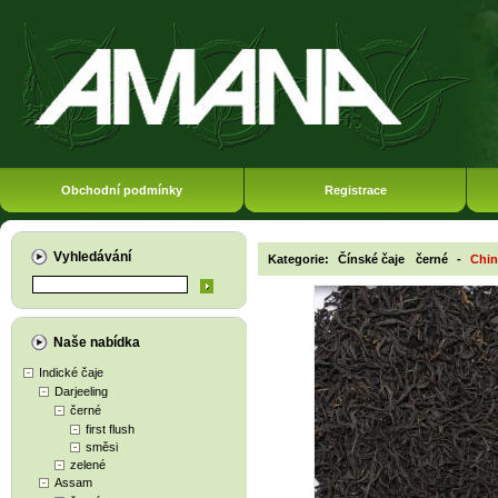
Obchodní podmínky
Registrace
Vyhledávání
Kategorie:
Čínské čaje
černé
-
Chin
Naše nabídka
Indické čaje
Darjeeling
černé
first flush
směsi
zelené
Assam