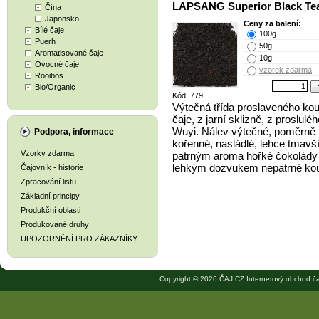
LAPSANG Superior Black Te
Čína
Japonsko
Ceny za balení:
Bílé čaje
100g
Puerh
50g
Aromatisované čaje
10g
Ovocné čaje
vzorek zdarma
Rooibos
Bio/Organic
Kód: 779
Výtečná třída proslaveného ko
čaje, z jarní sklizně, z proslulé
Wuyi. Nálev výtečné, poměrně 
Podpora, informace
kořenné, nasládlé, lehce tmavší
Vzorky zdarma
patrným aroma hořké čokolády 
lehkým dozvukem nepatrné kou
Čajovník - historie
Zpracování listu
Základní principy
Produkční oblasti
Produkované druhy
UPOZORNĚNÍ PRO ZÁKAZNÍKY
Copyright © 2026 ČAJ.CZ Internetový obchod ča