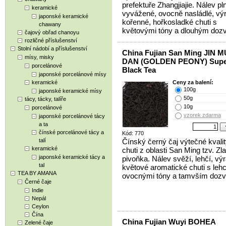
prefektuře Zhangjiajie. Nálev pl
keramické
vyvážené, ovocně nasládlé, vý
japonské keramické
kořenné, hořkosladké chuti s
chawany
květovými tóny a dlouhým doz
čajový obřad chanoyu
rozličné příslušenství
Stolní nádobí a příslušenství
China Fujian San Ming JIN M
mísy, misky
DAN (GOLDEN PEONY) Supe
porcelánové
Black Tea
japonské porcelánové mísy
keramické
Ceny za balení:
100g
japonské keramické mísy
50g
tácy, tácky, talíře
10g
porcelánové
vzorek zdarma
japonské porcelánové tácy
a ta
čínské porcelánové tácy a
Kód: 770
talí
Čínský černý čaj výtečné kvalit
keramické
chuti z oblasti San Ming tzv. Zla
japonské keramické tácy a
pivoňka. Nálev svěží, lehčí, vý
tal
květové aromatické chuti s leh
TEA BY AMANA
ovocnými tóny a tamvším doz
Černé čaje
Indie
Nepál
Ceylon
Čína
China Fujian Wuyi BOHEA
Zelené čaje