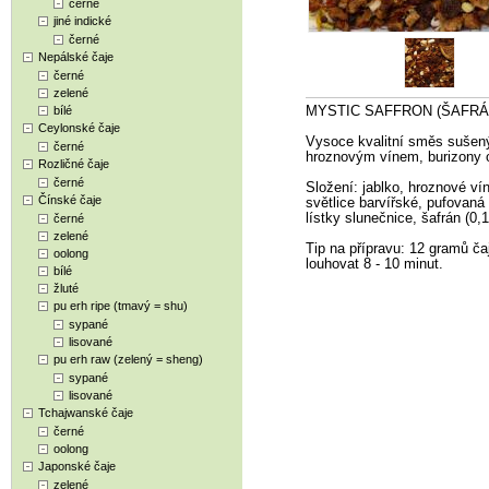
černé
jiné indické
černé
Nepálské čaje
černé
zelené
bílé
MYSTIC SAFFRON (ŠAFRÁ
Ceylonské čaje
Vysoce kvalitní směs sušený
černé
hroznovým vínem, burizony 
Rozličné čaje
černé
Složení: jablko, hroznové vín
Čínské čaje
světlice barvířské, pufovaná 
lístky slunečnice, šafrán (0,
černé
zelené
Tip na přípravu: 12 gramů čaj
oolong
louhovat 8 - 10 minut.
bílé
žluté
pu erh ripe (tmavý = shu)
sypané
lisované
pu erh raw (zelený = sheng)
sypané
lisované
Tchajwanské čaje
černé
oolong
Japonské čaje
zelené