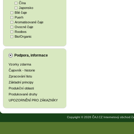
Čína
Japonsko
Bílé čaje
Puerh
Aromatisované čaje
Ovocné čaje
Rooibos
Bio/Organic
Podpora, informace
Vzorky zdarma
Čajovník - historie
Zpracování listu
Základní principy
Produkční oblasti
Produkované druhy
UPOZORNĚNÍ PRO ZÁKAZNÍKY
Copyright © 2026 ČAJ.CZ Internetový obchod ča