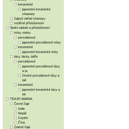
keramické
japonské keramické
chawany
čajový obřad chanoyu
rozličné příslušenství
Stolní nádobí a příslušenství
mísy, misky
porcelánové
japonské porcelánové mísy
keramické
japonské keramické mísy
tácy, tácky, talíře
porcelánové
japonské porcelánové tácy
a ta
čínské porcelánové tácy a
talí
keramické
japonské keramické tácy a
tal
TEA BY AMANA
Černé čaje
Indie
Nepál
Ceylon
Čína
Zelené čaje