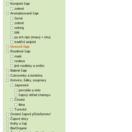
Korejské čaje
zelené
Aromatisované čaje
černé
zelené
oolong
bílé
pu erh ripe (tmavý = shu)
tradiční asijské
Ovocné čaje
Rostlinné čaje
maté
rooibos
jiné rostlinky a směsi
Balené čaje
Cukrovinky a bonbóny
Konvice, šálky, soupravy
Japonské
porcelán a sklo
čajový obřad chanoyu
Čínské
litina
Turecké
Ostatní čajové příslušenství
Čajové dózy
Knihy o čaji
Bio/Organic