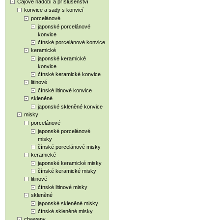
Čajové nádobí a příslušenství
konvice a sady s konvicí
porcelánové
japonské porcelánové
konvice
čínské porcelánové konvice
keramické
japonské keramické
konvice
čínské keramické konvice
litinové
čínské litinové konvice
skleněné
japonské skleněné konvice
misky
porcelánové
japonské porcelánové
misky
čínské porcelánové misky
keramické
japonské keramické misky
čínské keramické misky
litinové
čínské litinové misky
skleněné
japonské skleněné misky
čínské skleněné misky
chawany