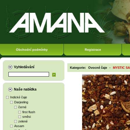
Obchodní podmínky
Registrace
Vyhledávání
Kategorie:
Ovocné čaje
-
MYSTIC S
Naše nabídka
Indické čaje
Darjeeling
černé
first flush
směsi
zelené
Assam