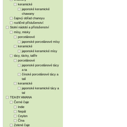
keramické
japonské keramické
chawany
čajový obřad chanoyu
rozličné příslušenství
Stolní nádobí a příslušenství
mísy, misky
porcelánové
japonské porcelánové mísy
keramické
japonské keramické mísy
tácy, tácky, talíře
porcelánové
japonské porcelánové tácy
a ta
čínské porcelánové tácy a
talí
keramické
japonské keramické tácy a
tal
TEA BY AMANA
Černé čaje
Indie
Nepál
Ceylon
Čína
Zelené čaje