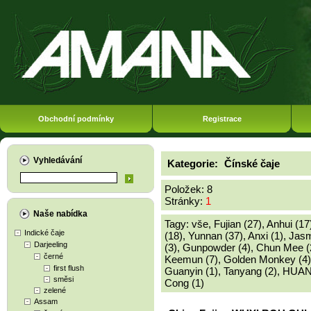
Obchodní podmínky
Registrace
Vyhledávání
Kategorie:
Čínské čaje
Položek: 8
Stránky:
1
Naše nabídka
Tagy:
vše
,
Fujian (27)
,
Anhui (17
Indické čaje
(18)
,
Yunnan (37)
,
Anxi (1)
,
Jasm
Darjeeling
(3)
,
Gunpowder (4)
,
Chun Mee (
černé
Keemun (7)
,
Golden Monkey (4)
first flush
Guanyin (1)
,
Tanyang (2)
,
HUAN
směsi
Cong (1)
zelené
Assam