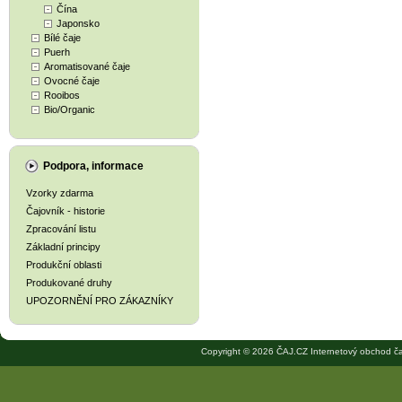
Čína
Japonsko
Bílé čaje
Puerh
Aromatisované čaje
Ovocné čaje
Rooibos
Bio/Organic
Podpora, informace
Vzorky zdarma
Čajovník - historie
Zpracování listu
Základní principy
Produkční oblasti
Produkované druhy
UPOZORNĚNÍ PRO ZÁKAZNÍKY
Copyright © 2026 ČAJ.CZ Internetový obchod ča