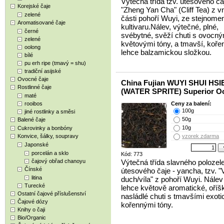
Výtečná třída tzv. útesového ča
Korejské čaje
"Zheng Yan Cha" (Cliff Tea) z vn
zelené
části pohoří Wuyi, ze stejnom
Aromatisované čaje
kultivaru.Nálev, výtečné, plné,
černé
svébytné, svěží chuti s ovocný
zelené
květovými tóny, a tmavší, koře
oolong
lehce balzamickou složkou.
bílé
pu erh ripe (tmavý = shu)
tradiční asijské
Ovocné čaje
China Fujian WUYI SHUI HSI
Rostlinné čaje
(WATER SPRITE) Superior O
maté
rooibos
Ceny za balení:
100g
jiné rostlinky a směsi
50g
Balené čaje
10g
Cukrovinky a bonbóny
Konvice, šálky, soupravy
vzorek zdarma
Japonské
porcelán a sklo
Kód: 773
čajový obřad chanoyu
Výtečná třída slavného polozel
Čínské
útesového čaje - yancha, tzv. "
litina
duch/víla" z pohoří Wuyi. Nálev 
Turecké
lehce květově aromatické, oříš
Ostatní čajové příslušenství
nasládlé chuti s tmavšími exoti
Čajové dózy
kořennými tóny.
Knihy o čaji
Bio/Organic