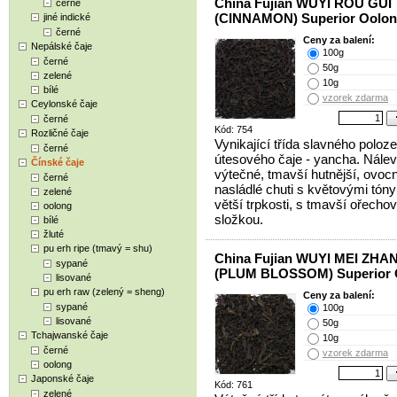
China Fujian WUYI ROU GUI
černé
(CINNAMON) Superior Oolo
jiné indické
černé
Ceny za balení:
Nepálské čaje
100g
černé
50g
zelené
10g
bílé
vzorek zdarma
Ceylonské čaje
černé
Kód: 754
Rozličné čaje
Vynikající třída slavného poloz
černé
útesového čaje - yancha. Nálev
Čínské čaje
výtečné, tmavší hutnější, ovoc
černé
nasládlé chuti s květovými tón
zelené
větší trpkosti, s tmavší ořecho
oolong
složkou.
bílé
žluté
pu erh ripe (tmavý = shu)
China Fujian WUYI MEI ZHA
sypané
(PLUM BLOSSOM) Superior 
lisované
pu erh raw (zelený = sheng)
Ceny za balení:
sypané
100g
lisované
50g
Tchajwanské čaje
10g
černé
vzorek zdarma
oolong
Japonské čaje
Kód: 761
zelené