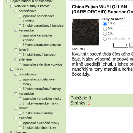
Čajové nádobí a příslušenství
konvice a sady s konvicí
China Fujian WUYI QI LAN
porcelánové
(RARE ORCHID) Superior Oo
japonské porcelánové
Ceny za balení:
konvice
100g
čínské porcelánové konvice
50g
keramické
10g
japonské keramické
vzorek zdarma
konvice
čínské keramické konvice
Kód: 783
litinové
Kvalitní tipsová třída čínského
čínské litinové konvice
čaje. Nálev výborné, medově na
skleněné
mírně usedlejší chuti, s lehce p
japonské skleněné konvice
nahořklými tóny mandlí a hořké
misky
čokolády.
porcelánové
japonské porcelánové
misky
čínské porcelánové misky
keramické
Položek: 8
japonské keramické misky
Stránky:
1
čínské keramické misky
litinové
čínské litinové misky
skleněné
japonské skleněné misky
čínské skleněné misky
chawany