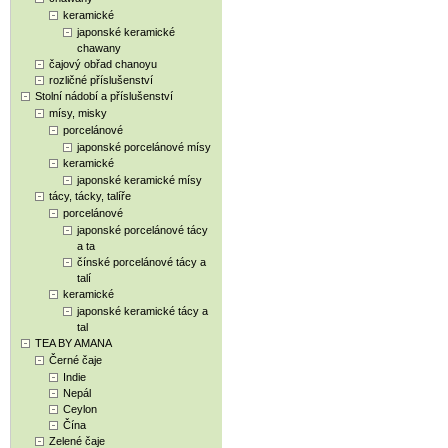
keramické
japonské keramické
chawany
čajový obřad chanoyu
rozličné příslušenství
Stolní nádobí a příslušenství
mísy, misky
porcelánové
japonské porcelánové mísy
keramické
japonské keramické mísy
tácy, tácky, talíře
porcelánové
japonské porcelánové tácy
a ta
čínské porcelánové tácy a
talí
keramické
japonské keramické tácy a
tal
TEA BY AMANA
Černé čaje
Indie
Nepál
Ceylon
Čína
Zelené čaje