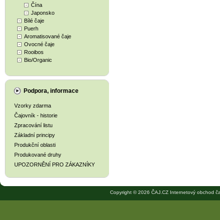
Čína
Japonsko
Bílé čaje
Puerh
Aromatisované čaje
Ovocné čaje
Rooibos
Bio/Organic
Podpora, informace
Vzorky zdarma
Čajovník - historie
Zpracování listu
Základní principy
Produkční oblasti
Produkované druhy
UPOZORNĚNÍ PRO ZÁKAZNÍKY
Copyright © 2026 ČAJ.CZ Internetový obchod ča