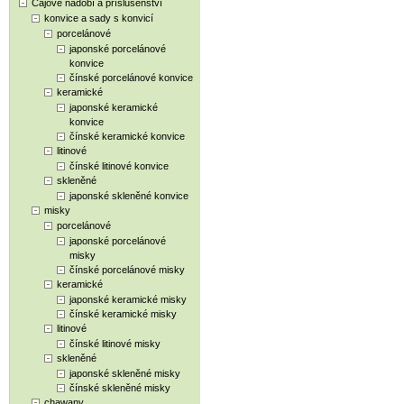
Čajové nádobí a příslušenství
konvice a sady s konvicí
porcelánové
japonské porcelánové
konvice
čínské porcelánové konvice
keramické
japonské keramické
konvice
čínské keramické konvice
litinové
čínské litinové konvice
skleněné
japonské skleněné konvice
misky
porcelánové
japonské porcelánové
misky
čínské porcelánové misky
keramické
japonské keramické misky
čínské keramické misky
litinové
čínské litinové misky
skleněné
japonské skleněné misky
čínské skleněné misky
chawany