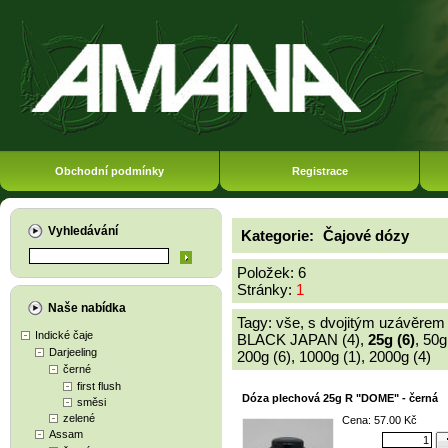
Obchodní podmínky
Registrace
Vyhledávání
Kategorie:
Čajové dózy
Položek: 6
Stránky:
1
Naše nabídka
Tagy:
vše
,
s dvojitým uzávěrem 
Indické čaje
BLACK JAPAN (4)
,
25g (6)
,
50g
Darjeeling
200g (6)
,
1000g (1)
,
2000g (4)
černé
first flush
Dóza plechová 25g R "DOME" - černá
směsi
zelené
Cena: 57.00 Kč
Assam