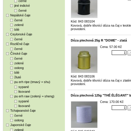
černé
jiné indické
černé
Nepálské čaje
černé
Kód: 843 083104
zelené
Kovová, dobře těsnící dóza na čaj v leskl
provedení.
bílé
Ceylonské čaje
černé
Dóza plechová 25g R "DOME" - zlatá
Rozličné čaje
Cena: 57.00 Kč
černé
Čínské čaje
černé
zelené
oolong
bílé
Kód: 843 083106
žluté
Kovová, dobře těsnící dóza na čaj v zlaté
pu erh ripe (tmavý = shu)
provedení.
sypané
lisované
Dóza plechová 125g "THÉ ÉLÉGANT" b
pu erh raw (zelený = sheng)
sypané
Cena: 170.00 Kč
lisované
Tchajwanské čaje
černé
oolong
Japonské čaje
zelené