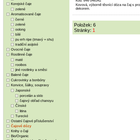
Kód: 846 046342
Korejské čaje
Kovová, výborně těsnící dóza na čaj s pr
dekorem.
zelené
Aromatisované čaje
černé
Položek: 6
zelené
oolong
Stránky:
1
bílé
pu erh ripe (tmavý = shu)
tradiční asijské
Ovocné čaje
Rostlinné čaje
maté
rooibos
jiné rostlinky a směsi
Balené čaje
Cukrovinky a bonbóny
Konvice, šálky, soupravy
Japonské
porcelán a sklo
čajový obřad chanoyu
Čínské
litina
Turecké
Ostatní čajové příslušenství
Čajové dózy
Knihy o čaji
Bio/Organic