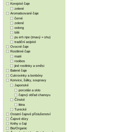
Korejské čaje
zelené
Aromatisované čaje
černé
zelené
oolong
bílé
pu erh ripe (tmavý = shu)
tradiční asijské
Ovocné čaje
Rostlinné čaje
maté
rooibos
jiné rostlinky a směsi
Balené čaje
Cukrovinky a bonbóny
Konvice, šálky, soupravy
Japonské
porcelán a sklo
čajový obřad chanoyu
Čínské
litina
Turecké
Ostatní čajové příslušenství
Čajové dózy
Knihy o čaji
Bio/Organic