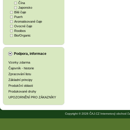
Čína
Japonsko
Bílé čaje
Puerh
Aromatisované čaje
Ovocné čaje
Rooibos
Bio/Organic
Podpora, informace
Vzorky zdarma
Čajovník - historie
Zpracování listu
Základní principy
Produkční oblasti
Produkované druhy
UPOZORNĚNÍ PRO ZÁKAZNÍKY
Copyright © 2026 ČAJ.CZ Internetový obchod ča