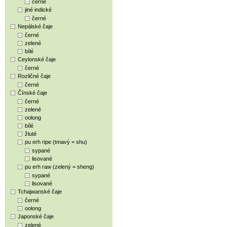
černé
jiné indické
černé
Nepálské čaje
černé
zelené
bílé
Ceylonské čaje
černé
Rozličné čaje
černé
Čínské čaje
černé
zelené
oolong
bílé
žluté
pu erh ripe (tmavý = shu)
sypané
lisované
pu erh raw (zelený = sheng)
sypané
lisované
Tchajwanské čaje
černé
oolong
Japonské čaje
zelené