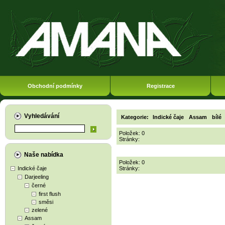
Obchodní podmínky
Registrace
Vyhledávání
Kategorie:
Indické čaje
Assam
bílé
Položek: 0
Stránky:
Naše nabídka
Položek: 0
Indické čaje
Stránky:
Darjeeling
černé
first flush
směsi
zelené
Assam