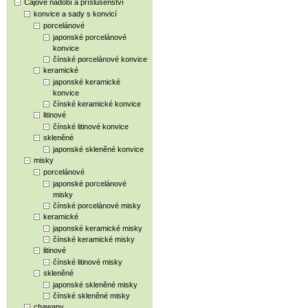
Čajové nádobí a příslušenství
konvice a sady s konvicí
porcelánové
japonské porcelánové
konvice
čínské porcelánové konvice
keramické
japonské keramické
konvice
čínské keramické konvice
litinové
čínské litinové konvice
skleněné
japonské skleněné konvice
misky
porcelánové
japonské porcelánové
misky
čínské porcelánové misky
keramické
japonské keramické misky
čínské keramické misky
litinové
čínské litinové misky
skleněné
japonské skleněné misky
čínské skleněné misky
chawany