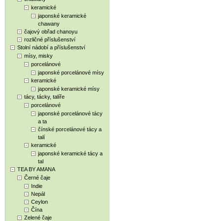
keramické
japonské keramické
chawany
čajový obřad chanoyu
rozličné příslušenství
Stolní nádobí a příslušenství
mísy, misky
porcelánové
japonské porcelánové mísy
keramické
japonské keramické mísy
tácy, tácky, talíře
porcelánové
japonské porcelánové tácy
a ta
čínské porcelánové tácy a
talí
keramické
japonské keramické tácy a
tal
TEA BY AMANA
Černé čaje
Indie
Nepál
Ceylon
Čína
Zelené čaje