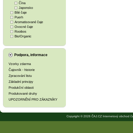
Čína
Japonsko
Bílé čaje
Puerh
Aromatisované čaje
Ovocné čaje
Rooibos
Bio/Organic
Podpora, informace
Vzorky zdarma
Čajovník - historie
Zpracování listu
Základní principy
Produkční oblasti
Produkované druhy
UPOZORNĚNÍ PRO ZÁKAZNÍKY
Copyright © 2026 ČAJ.CZ Internetový obchod ča