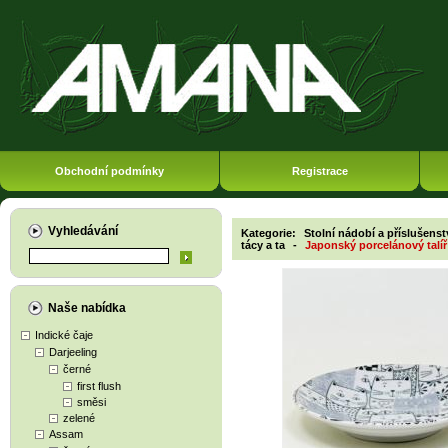
Obchodní podmínky
Registrace
Vyhledávání
Kategorie:
Stolní nádobí a příslušenst
tácy a ta
-
Japonský porcelánový talíř
Naše nabídka
Indické čaje
Darjeeling
černé
first flush
směsi
zelené
Assam