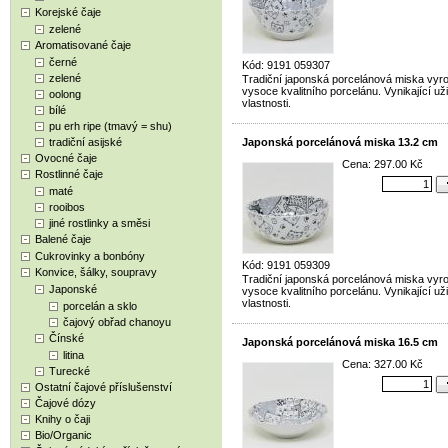
Korejské čaje
zelené
Aromatisované čaje
černé
Kód: 9191 059307
zelené
Tradiční japonská porcelánová miska vyr
vysoce kvalitního porcelánu. Vynikající už
oolong
vlastnosti.
bílé
pu erh ripe (tmavý = shu)
tradiční asijské
Japonská porcelánová miska 13.2 cm
Ovocné čaje
Cena: 297.00 Kč
Rostlinné čaje
maté
rooibos
jiné rostlinky a směsi
Balené čaje
Cukrovinky a bonbóny
Kód: 9191 059309
Konvice, šálky, soupravy
Tradiční japonská porcelánová miska vyr
Japonské
vysoce kvalitního porcelánu. Vynikající už
vlastnosti.
porcelán a sklo
čajový obřad chanoyu
Čínské
Japonská porcelánová miska 16.5 cm
litina
Cena: 327.00 Kč
Turecké
Ostatní čajové příslušenství
Čajové dózy
Knihy o čaji
Bio/Organic