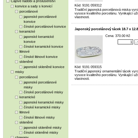
Čajové nádobí a příslušenství
Kód: 9191 059312
konvice a sady s konvicí
Tradiční japonská porcelánová miska vyr
porcelánové
vysoce kvalitního porcelánu. Vynikající už
japonské porcelánové
vlastnosti.
konvice
čínské porcelánové konvice
Japonský porcelánový tácek 18.7 x 12.
keramické
Cena: 370.00 Kč
japonské keramické
konvice
čínské keramické konvice
litinové
čínské litinové konvice
skleněné
japonské skleněné konvice
Kód: 9191 059315
Tradiční japonský ornamentální tácek vyr
misky
vysoce kvalitního porcelánu. Vynikající už
porcelánové
vlastnosti.
japonské porcelánové
misky
čínské porcelánové misky
keramické
japonské keramické misky
čínské keramické misky
litinové
čínské litinové misky
skleněné
japonské skleněné misky
čínské skleněné misky
chawany