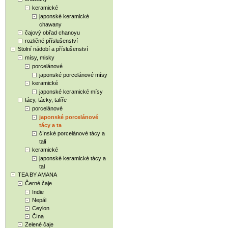
keramické
japonské keramické
chawany
čajový obřad chanoyu
rozličné příslušenství
Stolní nádobí a příslušenství
mísy, misky
porcelánové
japonské porcelánové mísy
keramické
japonské keramické mísy
tácy, tácky, talíře
porcelánové
japonské porcelánové
tácy a ta
čínské porcelánové tácy a
talí
keramické
japonské keramické tácy a
tal
TEA BY AMANA
Černé čaje
Indie
Nepál
Ceylon
Čína
Zelené čaje