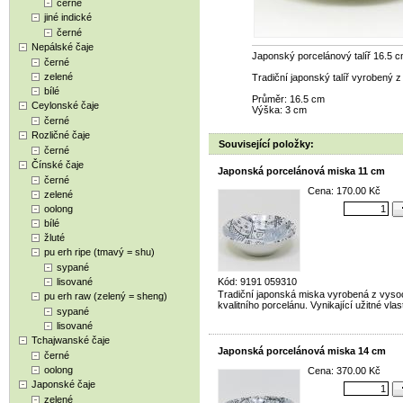
černé
jiné indické
černé
Nepálské čaje
Japonský porcelánový talíř 16.5 
černé
zelené
Tradiční japonský talíř vyrobený z 
bílé
Průměr: 16.5 cm
Ceylonské čaje
Výška: 3 cm
černé
Rozličné čaje
Související položky:
černé
Čínské čaje
Japonská porcelánová miska 11 cm
černé
Cena: 170.00 Kč
zelené
oolong
bílé
žluté
pu erh ripe (tmavý = shu)
sypané
lisované
Kód: 9191 059310
Tradiční japonská miska vyrobená z vyso
pu erh raw (zelený = sheng)
kvalitního porcelánu. Vynikající užitné vlas
sypané
lisované
Tchajwanské čaje
Japonská porcelánová miska 14 cm
černé
oolong
Cena: 370.00 Kč
Japonské čaje
zelené