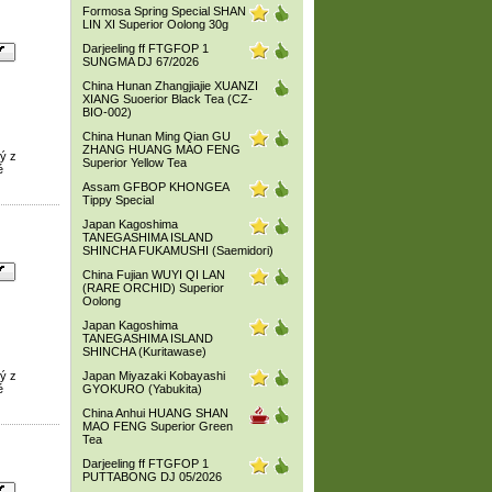
Formosa Spring Special SHAN
LIN XI Superior Oolong 30g
Darjeeling ff FTGFOP 1
SUNGMA DJ 67/2026
China Hunan Zhangjiajie XUANZI
XIANG Suoerior Black Tea (CZ-
BIO-002)
China Hunan Ming Qian GU
ZHANG HUANG MAO FENG
ý z
Superior Yellow Tea
é
Assam GFBOP KHONGEA
Tippy Special
Japan Kagoshima
TANEGASHIMA ISLAND
SHINCHA FUKAMUSHI (Saemidori)
China Fujian WUYI QI LAN
(RARE ORCHID) Superior
Oolong
Japan Kagoshima
TANEGASHIMA ISLAND
SHINCHA (Kuritawase)
ý z
Japan Miyazaki Kobayashi
é
GYOKURO (Yabukita)
China Anhui HUANG SHAN
MAO FENG Superior Green
Tea
Darjeeling ff FTGFOP 1
PUTTABONG DJ 05/2026