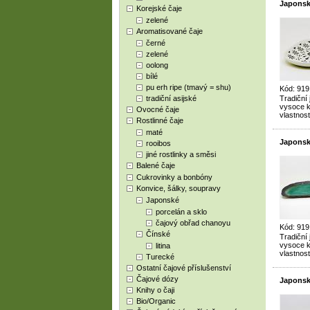
Japonský
Korejské čaje
zelené
Aromatisované čaje
černé
zelené
oolong
bílé
pu erh ripe (tmavý = shu)
Kód: 919
tradiční asijské
Tradiční
vysoce kv
Ovocné čaje
vlastnost
Rostlinné čaje
maté
Japonsk
rooibos
jiné rostlinky a směsi
Balené čaje
Cukrovinky a bonbóny
Konvice, šálky, soupravy
Japonské
porcelán a sklo
čajový obřad chanoyu
Kód: 919
Čínské
Tradiční
vysoce kv
litina
vlastnost
Turecké
Ostatní čajové příslušenství
Čajové dózy
Japonský
Knihy o čaji
Bio/Organic