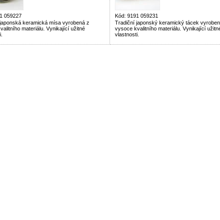
1 059227
Kód: 9191 059231
 japonská keramická mísa vyrobená z
Tradiční japonský keramický tácek vyroben
alitního materiálu. Vynikající užitné
vysoce kvalitního materiálu. Vynikající užitn
i.
vlastnosti.