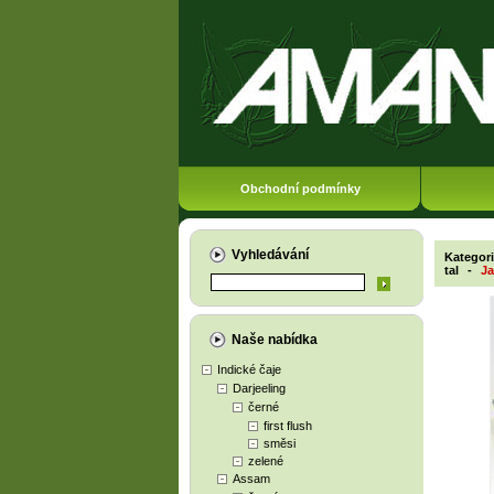
Obchodní podmínky
Vyhledávání
Kategor
tal
-
Ja
Naše nabídka
Indické čaje
Darjeeling
černé
first flush
směsi
zelené
Assam