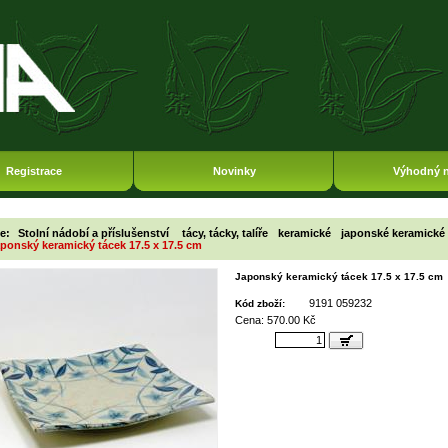
Registrace
Novinky
Výhodný 
ie:
Stolní nádobí a příslušenství
tácy, tácky, talíře
keramické
japonské keramické 
ponský keramický tácek 17.5 x 17.5 cm
Japonský keramický tácek 17.5 x 17.5 cm
9191 059232
Kód zboží:
Cena: 570.00 Kč