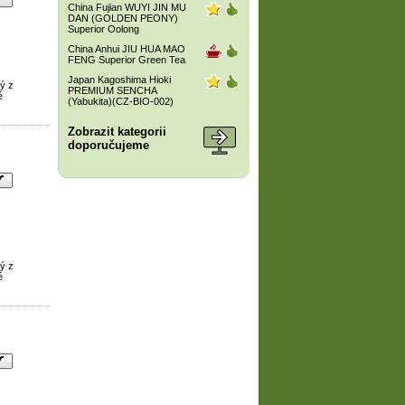
China Fujian WUYI JIN MU
DAN (GOLDEN PEONY)
Superior Oolong
China Anhui JIU HUA MAO
FENG Superior Green Tea
Japan Kagoshima Hioki
ý z
PREMIUM SENCHA
é
(Yabukita)(CZ-BIO-002)
Zobrazit kategorii
doporučujeme
ý z
é