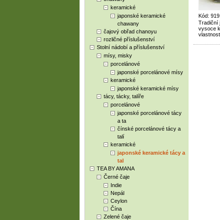
keramické
japonské keramické
Kód: 919
Tradiční
chawany
vysoce kv
čajový obřad chanoyu
vlastnost
rozličné příslušenství
Stolní nádobí a příslušenství
mísy, misky
porcelánové
japonské porcelánové mísy
keramické
japonské keramické mísy
tácy, tácky, talíře
porcelánové
japonské porcelánové tácy
a ta
čínské porcelánové tácy a
talí
keramické
japonské keramické tácy a
tal
TEA BY AMANA
Černé čaje
Indie
Nepál
Ceylon
Čína
Zelené čaje