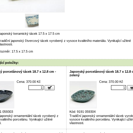
aponský keramický tácek 17.5 x 17.5 cm
radiční japonský čtvercový tácek vyrobený z vysoce kvalitního materiálu. Vynikající užitné
lastnosti.
ozměr: 17.5 x 17.5 cm
ící položky:
 porcelánový tácek 18.7 x 12.8 cm -
Japonský porcelánový tácek 18.7 x 12.8 
zelený
Cena: 370.00 Kč
Cena: 370.00 Kč
1 059303
Kód: 9191 059304
 japonský ornamentální tácek vyrobený z
Tradiční japonský ornamentální tácek vyro
alitního porcelánu. Vynikající užitné
vysoce kvalitního porcelánu. Vynikající užit
i.
vlastnosti.