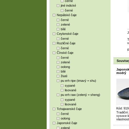
černé
jiné indické
černé
Nepálské čaje
černé
zelené
bílé
J
Ceylonské čaje
černé
T
v
Rozličné čaje
černé
R
Čínské čaje
černé
Souvisej
zelené
oolong
Japonský
bílé
modrý
žluté
pu erh ripe (tmavý = shu)
sypané
lisované
pu erh raw (zelený = sheng)
sypané
lisované
Kód: 919
Tchajwanské čaje
Tradiční
černé
vysoce kv
oolong
vlastnost
Japonské čaje
zelené