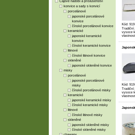
Čajové nádobí a příslušenství
konvice a sady s konvicí
porcelánové
japonské porcelánové
konvice
Kód: 919
čínské porcelánové konvice
Tradiční
keramické
vysoce kv
vlastnost
japonské keramické
konvice
čínské keramické konvice
Japonsk
litinové
čínské litinové konvice
skleněné
japonské skleněné konvice
misky
porcelánové
japonské porcelánové
Kód: 919
misky
Tradiční
čínské porcelánové misky
vysoce kv
keramické
vlastnost
japonské keramické misky
čínské keramické misky
Japonsk
litinové
čínské litinové misky
skleněné
japonské skleněné misky
čínské skleněné misky
chawany