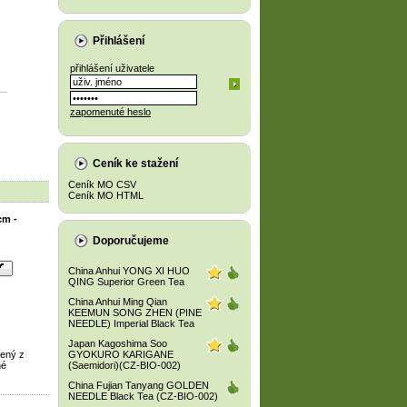
Přihlášení
přihlášení uživatele
zapomenuté heslo
Ceník ke stažení
Ceník MO CSV
Ceník MO HTML
cm -
Doporučujeme
China Anhui YONG XI HUO
QING Superior Green Tea
China Anhui Ming Qian
KEEMUN SONG ZHEN (PINE
NEEDLE) Imperial Black Tea
Japan Kagoshima Soo
bený z
GYOKURO KARIGANE
né
(Saemidori)(CZ-BIO-002)
China Fujian Tanyang GOLDEN
NEEDLE Black Tea (CZ-BIO-002)