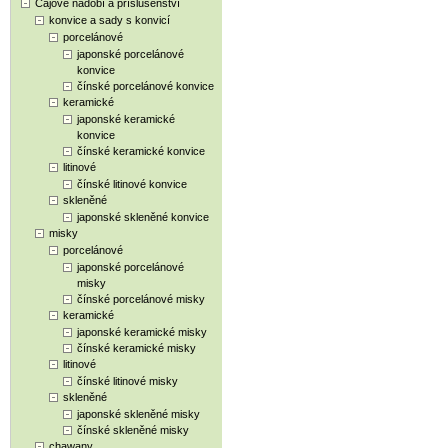
Čajové nádobí a příslušenství
konvice a sady s konvicí
porcelánové
japonské porcelánové
konvice
čínské porcelánové konvice
keramické
japonské keramické
konvice
čínské keramické konvice
litinové
čínské litinové konvice
skleněné
japonské skleněné konvice
misky
porcelánové
japonské porcelánové
misky
čínské porcelánové misky
keramické
japonské keramické misky
čínské keramické misky
litinové
čínské litinové misky
skleněné
japonské skleněné misky
čínské skleněné misky
chawany