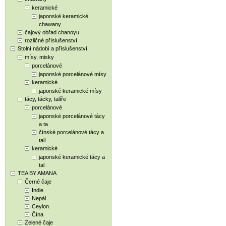
keramické
japonské keramické
chawany
čajový obřad chanoyu
rozličné příslušenství
Stolní nádobí a příslušenství
mísy, misky
porcelánové
japonské porcelánové mísy
keramické
japonské keramické mísy
tácy, tácky, talíře
porcelánové
japonské porcelánové tácy
a ta
čínské porcelánové tácy a
talí
keramické
japonské keramické tácy a
tal
TEA BY AMANA
Černé čaje
Indie
Nepál
Ceylon
Čína
Zelené čaje