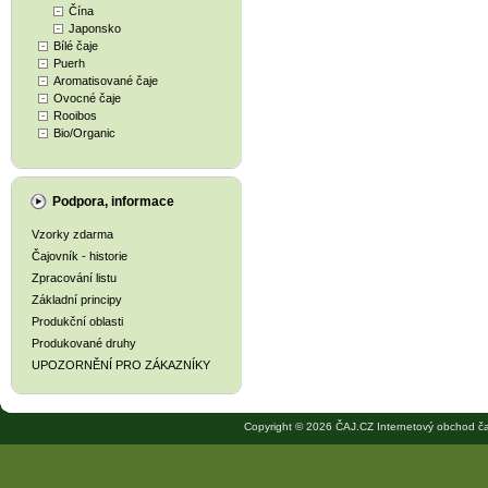
Čína
Japonsko
Bílé čaje
Puerh
Aromatisované čaje
Ovocné čaje
Rooibos
Bio/Organic
Podpora, informace
Vzorky zdarma
Čajovník - historie
Zpracování listu
Základní principy
Produkční oblasti
Produkované druhy
UPOZORNĚNÍ PRO ZÁKAZNÍKY
Copyright © 2026 ČAJ.CZ Internetový obchod ča