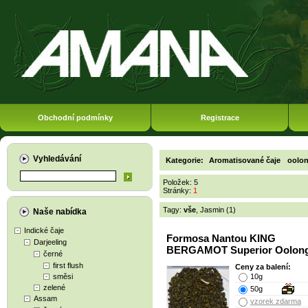
Obchodní podmínky
Registrace
Vyhledávání
Kategorie:
Aromatisované čaje
oolo
Položek: 5
Stránky:
1
Tagy:
vše
,
Jasmin (1)
Naše nabídka
Indické čaje
Formosa Nantou KING
Darjeeling
BERGAMOT Superior Oolong
černé
first flush
Ceny za balení:
směsi
10g
zelené
50g
Assam
vzorek zdarma