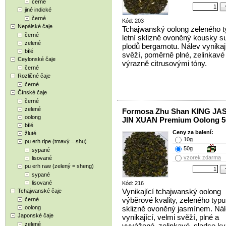
černé
jiné indické
černé
Kód: 203
Nepálské čaje
Tchajwanský oolong zeleného t
černé
letní sklizně ovoněný kousky 
zelené
plodů bergamotu. Nálev vynikají
bílé
svěží, poměrně plné, zelinkavé 
Ceylonské čaje
výrazně citrusovými tóny.
černé
Rozličné čaje
černé
Čínské čaje
černé
zelené
Formosa Zhu Shan KING JA
oolong
JIN XUAN Premium Oolong 5
bílé
Ceny za balení:
žluté
10g
pu erh ripe (tmavý = shu)
50g
sypané
vzorek zdarma
lisované
pu erh raw (zelený = sheng)
sypané
lisované
Kód: 216
Vynikající tchajwanský oolong
Tchajwanské čaje
výběrové kvality, zeleného typu 
černé
oolong
sklizně ovoněný jasmínem. Ná
Japonské čaje
vynikající, velmi svěží, plné a
zelené
vyvážené, zelinkavé, sladce k