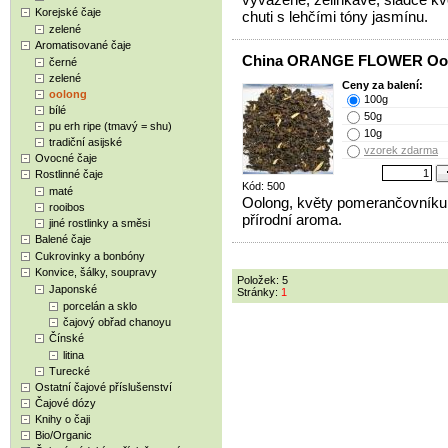
Korejské čaje
chuti s lehčími tóny jasmínu.
zelené
Aromatisované čaje
China ORANGE FLOWER Oo
černé
zelené
Ceny za balení:
oolong
100g
bílé
50g
pu erh ripe (tmavý = shu)
10g
tradiční asijské
vzorek zdarma
Ovocné čaje
Rostlinné čaje
Kód: 500
maté
Oolong, květy pomerančovníku
rooibos
přírodní aroma.
jiné rostlinky a směsi
Balené čaje
Cukrovinky a bonbóny
Konvice, šálky, soupravy
Položek: 5
Japonské
Stránky:
1
porcelán a sklo
čajový obřad chanoyu
Čínské
litina
Turecké
Ostatní čajové příslušenství
Čajové dózy
Knihy o čaji
Bio/Organic