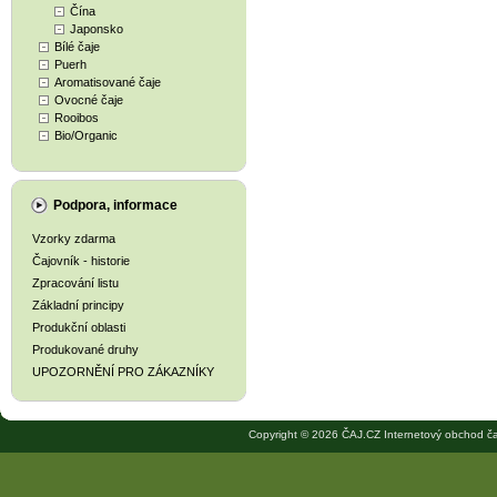
Čína
Japonsko
Bílé čaje
Puerh
Aromatisované čaje
Ovocné čaje
Rooibos
Bio/Organic
Podpora, informace
Vzorky zdarma
Čajovník - historie
Zpracování listu
Základní principy
Produkční oblasti
Produkované druhy
UPOZORNĚNÍ PRO ZÁKAZNÍKY
Copyright © 2026 ČAJ.CZ Internetový obchod ča