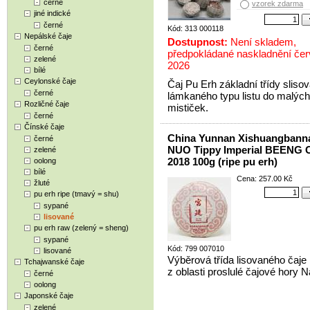
černé
vzorek zdarma
jiné indické
černé
Kód: 313 000118
Nepálské čaje
Dostupnost:
Není skladem,
černé
předpokládané naskladnění če
zelené
2026
bílé
Ceylonské čaje
Čaj Pu Erh základní třídy sliso
černé
lámkaného typu listu do malých
Rozličné čaje
mističek.
černé
Čínské čaje
China Yunnan Xishuangban
černé
NUO Tippy Imperial BEENG
zelené
2018 100g (ripe pu erh)
oolong
bílé
Cena: 257.00 Kč
žluté
pu erh ripe (tmavý = shu)
sypané
lisované
pu erh raw (zelený = sheng)
sypané
Kód: 799 007010
lisované
Výběrová třída lisovaného čaje
Tchajwanské čaje
z oblasti proslulé čajové hory 
černé
oolong
Japonské čaje
zelené