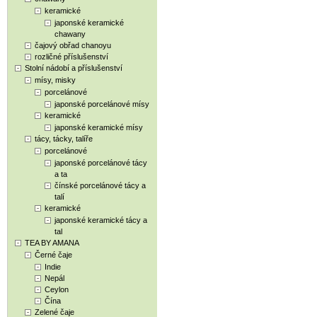
keramické
japonské keramické
chawany
čajový obřad chanoyu
rozličné příslušenství
Stolní nádobí a příslušenství
mísy, misky
porcelánové
japonské porcelánové mísy
keramické
japonské keramické mísy
tácy, tácky, talíře
porcelánové
japonské porcelánové tácy
a ta
čínské porcelánové tácy a
talí
keramické
japonské keramické tácy a
tal
TEA BY AMANA
Černé čaje
Indie
Nepál
Ceylon
Čína
Zelené čaje