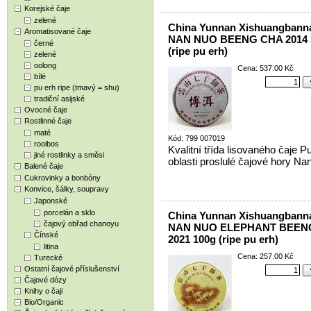
Korejské čaje
zelené
China Yunnan Xishuangbann
Aromatisované čaje
NAN NUO BEENG CHA 2014 
černé
(ripe pu erh)
zelené
oolong
Cena: 537.00 Kč
bílé
pu erh ripe (tmavý = shu)
tradiční asijské
Ovocné čaje
Rostlinné čaje
maté
Kód: 799 007019
rooibos
Kvalitní třída lisovaného čaje P
jiné rostlinky a směsi
oblasti proslulé čajové hory Na
Balené čaje
Cukrovinky a bonbóny
Konvice, šálky, soupravy
Japonské
porcelán a sklo
China Yunnan Xishuangbann
čajový obřad chanoyu
NAN NUO ELEPHANT BEEN
Čínské
2021 100g (ripe pu erh)
litina
Cena: 257.00 Kč
Turecké
Ostatní čajové příslušenství
Čajové dózy
Knihy o čaji
Bio/Organic