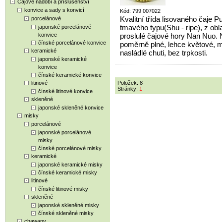
Čajové nádobí a příslušenství
konvice a sady s konvicí
Kód: 799 007022
Kvalitní třída lisovaného čaje P
porcelánové
tmavého typu(Shu - ripe), z obla
japonské porcelánové
konvice
proslulé čajové hory Nan Nuo. 
čínské porcelánové konvice
poměrně plné, lehce květové, 
keramické
nasládlé chuti, bez trpkosti.
japonské keramické
konvice
čínské keramické konvice
litinové
Položek: 8
Stránky:
1
čínské litinové konvice
skleněné
japonské skleněné konvice
misky
porcelánové
japonské porcelánové
misky
čínské porcelánové misky
keramické
japonské keramické misky
čínské keramické misky
litinové
čínské litinové misky
skleněné
japonské skleněné misky
čínské skleněné misky
chawany