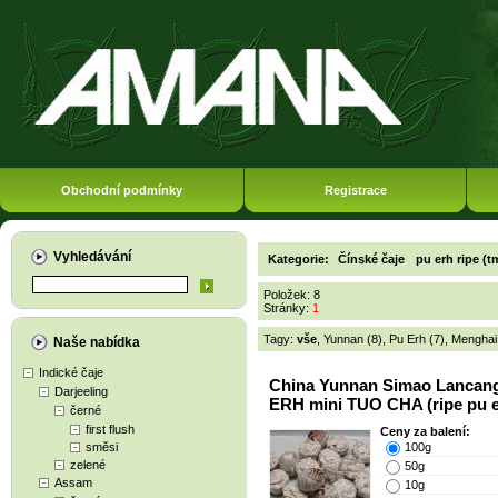
Obchodní podmínky
Registrace
Vyhledávání
Kategorie:
Čínské čaje
pu erh ripe (t
Položek: 8
Stránky:
1
Tagy:
vše
,
Yunnan (8)
,
Pu Erh (7)
,
Menghai
Naše nabídka
Indické čaje
China Yunnan Simao Lancan
Darjeeling
ERH mini TUO CHA (ripe pu e
černé
first flush
Ceny za balení:
směsi
100g
zelené
50g
Assam
10g