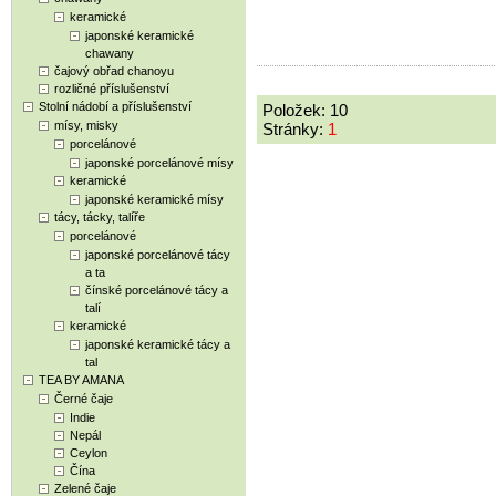
keramické
japonské keramické
chawany
čajový obřad chanoyu
rozličné příslušenství
Stolní nádobí a příslušenství
Položek: 10
mísy, misky
Stránky:
1
porcelánové
japonské porcelánové mísy
keramické
japonské keramické mísy
tácy, tácky, talíře
porcelánové
japonské porcelánové tácy
a ta
čínské porcelánové tácy a
talí
keramické
japonské keramické tácy a
tal
TEA BY AMANA
Černé čaje
Indie
Nepál
Ceylon
Čína
Zelené čaje