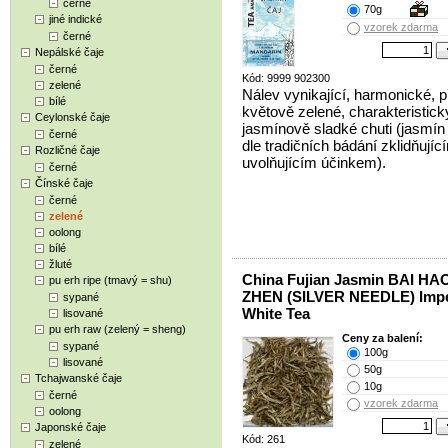
černé
70g
jiné indické
vzorek zdarma
černé
Nepálské čaje
černé
Kód: 9999 902300
zelené
Nálev vynikající, harmonické, 
bílé
květově zelené, charakteristick
Ceylonské čaje
jasmínově sladké chuti (jasmín
černé
dle tradičních bádání zklidňujíc
Rozličné čaje
uvolňujícím účinkem).
černé
Čínské čaje
černé
zelené
oolong
bílé
žluté
China Fujian Jasmin BAI HA
pu erh ripe (tmavý = shu)
ZHEN (SILVER NEEDLE) Impe
sypané
White Tea
lisované
pu erh raw (zelený = sheng)
Ceny za balení:
sypané
100g
lisované
50g
Tchajwanské čaje
10g
černé
vzorek zdarma
oolong
Japonské čaje
Kód: 261
zelené