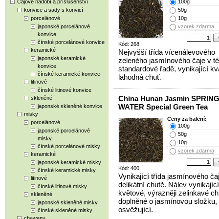
Čajové nádobí a příslušenství
100g
konvice a sady s konvicí
50g
porcelánové
10g
japonské porcelánové
vzorek zdarma
konvice
čínské porcelánové konvice
Kód: 268
keramické
Nejvyšší třída vícenálevového
japonské keramické
zeleného jasmínového čaje v té
konvice
standardové řadě, vynikající kva
čínské keramické konvice
lahodná chuť.
litinové
čínské litinové konvice
China Hunan Jasmin SPRIN
skleněné
WATER Special Green Tea
japonské skleněné konvice
misky
Ceny za balení:
porcelánové
100g
japonské porcelánové
50g
misky
10g
čínské porcelánové misky
vzorek zdarma
keramické
japonské keramické misky
Kód: 400
čínské keramické misky
Vynikající třída jasmínového ča
litinové
delikátní chutě. Nálev vynikající
čínské litinové misky
květové, výrazněji zelinkavé ch
skleněné
doplněné o jasmínovou složku,
japonské skleněné misky
osvěžující.
čínské skleněné misky
chawany