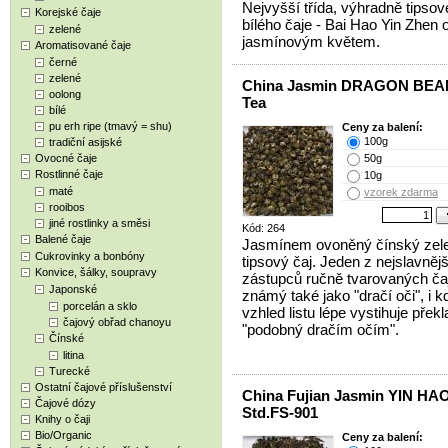
Nejvyšší třída, výhradně tipso
Korejské čaje
bílého čaje - Bai Hao Yin Zhen
zelené
jasmínovým květem.
Aromatisované čaje
černé
zelené
China Jasmin DRAGON BEA
oolong
Tea
bílé
pu erh ripe (tmavý = shu)
Ceny za balení:
100g
tradiční asijské
Ovocné čaje
50g
Rostlinné čaje
10g
maté
vzorek zdarma
rooibos
jiné rostlinky a směsi
Kód: 264
Balené čaje
Jasmínem ovoněný čínský zel
Cukrovinky a bonbóny
tipsový čaj. Jeden z nejslavněj
Konvice, šálky, soupravy
zástupců ručně tvarovaných ča
Japonské
známý také jako "dračí oči", i k
porcelán a sklo
vzhled listu lépe vystihuje překl
čajový obřad chanoyu
"podobný dračím očím".
Čínské
litina
Turecké
Ostatní čajové příslušenství
China Fujian Jasmin YIN HA
Čajové dózy
Std.FS-901
Knihy o čaji
Bio/Organic
Ceny za balení: