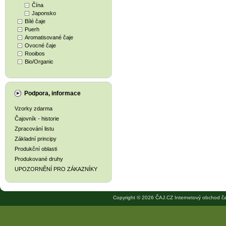
Čína
Japonsko
Bílé čaje
Puerh
Aromatisované čaje
Ovocné čaje
Rooibos
Bio/Organic
Podpora, informace
Vzorky zdarma
Čajovník - historie
Zpracování listu
Základní principy
Produkční oblasti
Produkované druhy
UPOZORNĚNÍ PRO ZÁKAZNÍKY
Copyright © 2026 ČAJ.CZ Internetový obchod ča