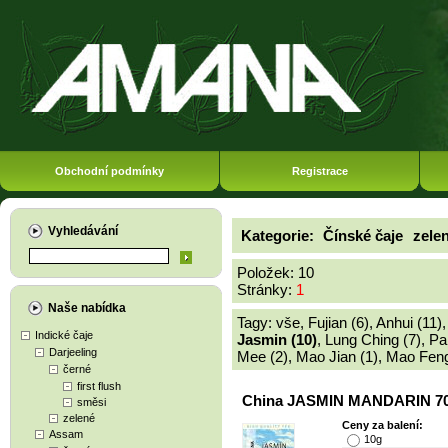
Obchodní podmínky
Registrace
Vyhledávání
Kategorie:
Čínské čaje
zele
Položek: 10
Stránky:
1
Naše nabídka
Tagy:
vše
,
Fujian (6)
,
Anhui (11)
Indické čaje
Jasmin (10)
,
Lung Ching (7)
,
Pa
Darjeeling
Mee (2)
,
Mao Jian (1)
,
Mao Feng
černé
first flush
China JASMIN MANDARIN 70
směsi
zelené
Ceny za balení:
Assam
10g