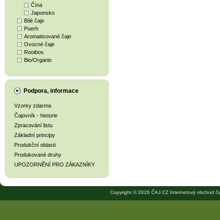
Čína
Japonsko
Bílé čaje
Puerh
Aromatisované čaje
Ovocné čaje
Rooibos
Bio/Organic
Podpora, informace
Vzorky zdarma
Čajovník - historie
Zpracování listu
Základní principy
Produkční oblasti
Produkované druhy
UPOZORNĚNÍ PRO ZÁKAZNÍKY
Copyright © 2026 ČAJ.CZ Internetový obchod ča