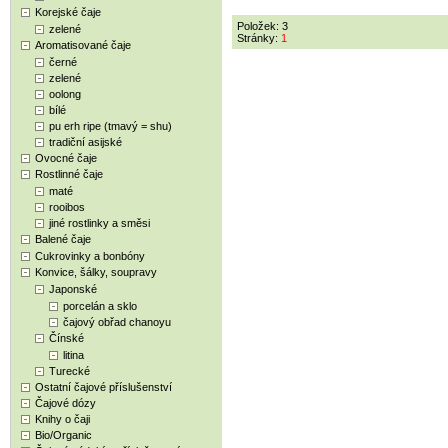
Korejské čaje
Položek: 3
zelené
Stránky:
1
Aromatisované čaje
černé
zelené
oolong
bílé
pu erh ripe (tmavý = shu)
tradiční asijské
Ovocné čaje
Rostlinné čaje
maté
rooibos
jiné rostlinky a směsi
Balené čaje
Cukrovinky a bonbóny
Konvice, šálky, soupravy
Japonské
porcelán a sklo
čajový obřad chanoyu
Čínské
litina
Turecké
Ostatní čajové příslušenství
Čajové dózy
Knihy o čaji
Bio/Organic