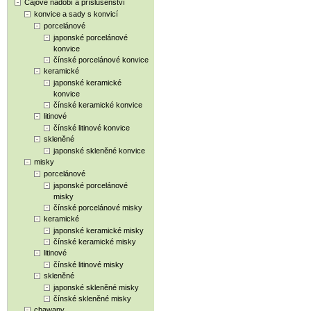
Čajové nádobí a příslušenství
konvice a sady s konvicí
porcelánové
japonské porcelánové
konvice
čínské porcelánové konvice
keramické
japonské keramické
konvice
čínské keramické konvice
litinové
čínské litinové konvice
skleněné
japonské skleněné konvice
misky
porcelánové
japonské porcelánové
misky
čínské porcelánové misky
keramické
japonské keramické misky
čínské keramické misky
litinové
čínské litinové misky
skleněné
japonské skleněné misky
čínské skleněné misky
chawany