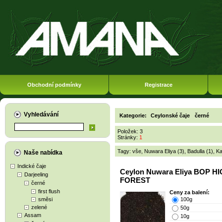
Obchodní podmínky
Registrace
Vyhledávání
Kategorie:
Ceylonské čaje
černé
Položek: 3
Stránky:
1
Tagy:
vše
,
Nuwara Eliya (3)
,
Badulla (1)
,
Ka
Naše nabídka
Indické čaje
Ceylon Nuwara Eliya BOP H
Darjeeling
FOREST
černé
first flush
Ceny za balení:
směsi
100g
zelené
50g
Assam
10g