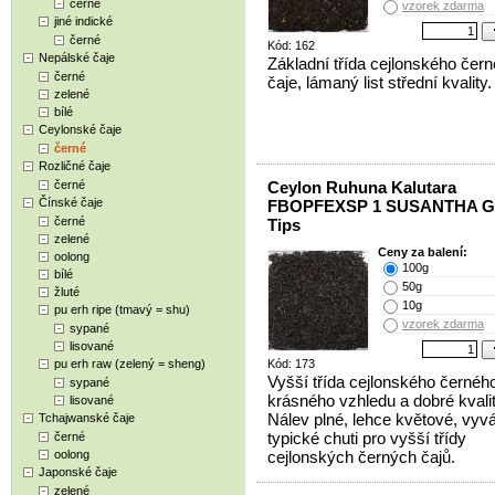
černé
vzorek zdarma
jiné indické
černé
Kód: 162
Nepálské čaje
Základní třída cejlonského čer
černé
čaje, lámaný list střední kvality.
zelené
bílé
Ceylonské čaje
černé
Rozličné čaje
černé
Ceylon Ruhuna Kalutara
Čínské čaje
FBOPFEXSP 1 SUSANTHA G
černé
Tips
zelené
Ceny za balení:
oolong
100g
bílé
50g
žluté
10g
pu erh ripe (tmavý = shu)
vzorek zdarma
sypané
lisované
pu erh raw (zelený = sheng)
Kód: 173
Vyšší třída cejlonského černého
sypané
krásného vzhledu a dobré kvalit
lisované
Nálev plné, lehce květové, vyv
Tchajwanské čaje
typické chuti pro vyšší třídy
černé
oolong
cejlonských černých čajů.
Japonské čaje
zelené