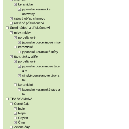
keramické
japonské keramické
chawany
čajový obřad chanoyu
rozličné příslušenství
Stolní nádobí a příslušenství
mísy, misky
porcelánové
japonské porcelánové mísy
keramické
japonské keramické mísy
tácy, tácky, talíře
porcelánové
japonské porcelánové tácy
a ta
čínské porcelánové tácy a
talí
keramické
japonské keramické tácy a
tal
TEA BY AMANA
Černé čaje
Indie
Nepál
Ceylon
Čína
Zelené čaje