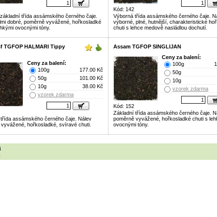
Kód: 142
základní třída assámského černého čaje.
Výborná třída assámského černého čaje. N
lmi dobré, poměrně vyvážené, hořkosladké
výborné, plné, hutnější, charakteristické ho
lehkými ovocnými tóny.
chuti s lehce medově nasládlou dochutí.
sf TGFOP HALMARI Tippy
Assam TGFOP SINGLIJAN
Ceny za balení:
Ceny za balení:
100g
1
100g
177.00 Kč
50g
50g
101.00 Kč
10g
10g
38.00 Kč
vzorek zdarma
vzorek zdarma
Kód: 152
Základní třída assámského černého čaje. N
 třída assámského černého čaje. Nálev
poměrně vyvážené, hořkosladké chuti s le
vyvážené, hořkosladké, svíravé chuti.
ovocnými tóny.
4
1