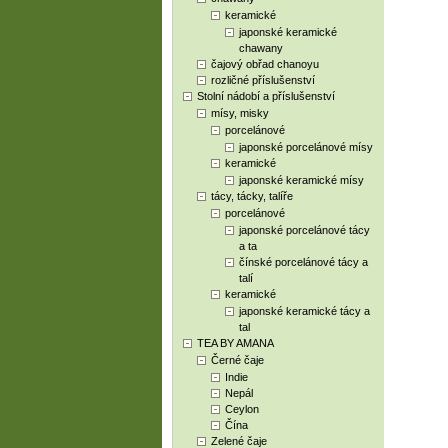
keramické
japonské keramické
chawany
čajový obřad chanoyu
rozličné příslušenství
Stolní nádobí a příslušenství
mísy, misky
porcelánové
japonské porcelánové mísy
keramické
japonské keramické mísy
tácy, tácky, talíře
porcelánové
japonské porcelánové tácy
a ta
čínské porcelánové tácy a
talí
keramické
japonské keramické tácy a
tal
TEA BY AMANA
Černé čaje
Indie
Nepál
Ceylon
Čína
Zelené čaje