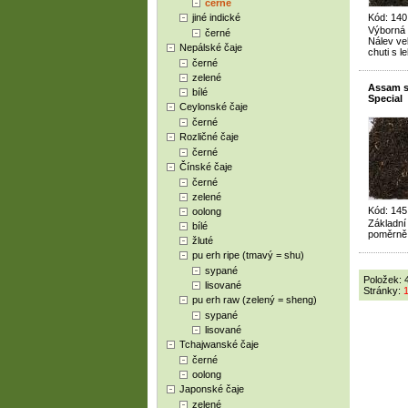
černé
jiné indické
Kód: 140
Výborná 
černé
Nálev ve
Nepálské čaje
chuti s 
černé
zelené
Assam 
bílé
Special
Ceylonské čaje
černé
Rozličné čaje
černé
Čínské čaje
černé
zelené
Kód: 145
oolong
Základní
bílé
poměrně 
žluté
pu erh ripe (tmavý = shu)
sypané
Položek: 
lisované
Stránky:
pu erh raw (zelený = sheng)
sypané
lisované
Tchajwanské čaje
černé
oolong
Japonské čaje
zelené