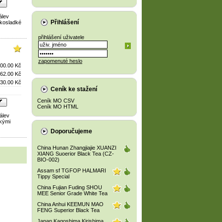
álev
Přihlášení
řkosladké
přihlášení uživatele
zapomenuté heslo
00.00 Kč
62.00 Kč
30.00 Kč
Ceník ke stažení
Ceník MO CSV
Ceník MO HTML
álev
hkými
Doporučujeme
China Hunan Zhangjiajie XUANZI
XIANG Suoerior Black Tea (CZ-
BIO-002)
Assam sf TGFOP HALMARI
Tippy Special
China Fujian Fuding SHOU
MEE Senior Grade White Tea
China Anhui KEEMUN MAO
FENG Superior Black Tea
Japan Kagoshima Kirishima