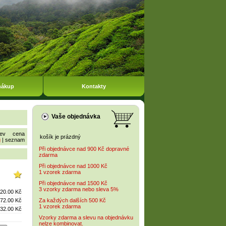
nákup
Kontakty
Vaše objednávka
ev
cena
košík je prázdný
g
|
seznam
Při objednávce nad 900 Kč dopravné
zdarma
Při objednávce nad 1000 Kč
1 vzorek zdarma
Při objednávce nad 1500 Kč
3 vzorky zdarma nebo sleva 5%
20.00 Kč
72.00 Kč
Za každých dalších 500 Kč
1 vzorek zdarma
32.00 Kč
Vzorky zdarma a slevu na objednávku
nelze kombinovat.