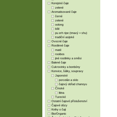
Korejské čaje
zelené
Aromatisované čaje
černé
zelené
oolong
bílé
pu erh ripe (tmavý = shu)
tradiční asijské
Ovocné čaje
Rostlinné čaje
maté
rooibos
jiné rostlinky a směsi
Balené čaje
Cukrovinky a bonbóny
Konvice, šálky, soupravy
Japonské
porcelán a sklo
čajový obřad chanoyu
Čínské
litina
Turecké
Ostatní čajové příslušenství
Čajové dózy
Knihy o čaji
Bio/Organic