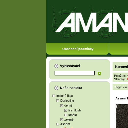
Obchodní podmínky
Vyhledávání
Kategor
Položek: 
Stránky:
Tagy:
vše
Naše nabídka
Indické čaje
Assam 
Darjeeling
černé
first flush
směsi
zelené
Assam