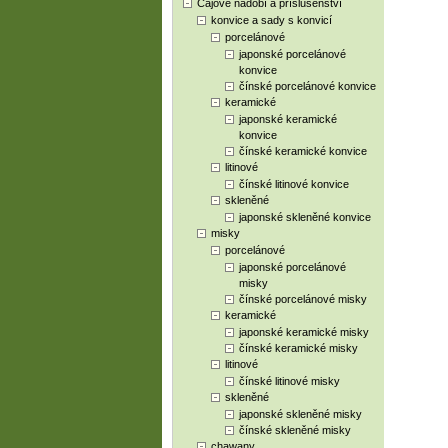
Čajové nádobí a příslušenství
konvice a sady s konvicí
porcelánové
japonské porcelánové
konvice
čínské porcelánové konvice
keramické
japonské keramické
konvice
čínské keramické konvice
litinové
čínské litinové konvice
skleněné
japonské skleněné konvice
misky
porcelánové
japonské porcelánové
misky
čínské porcelánové misky
keramické
japonské keramické misky
čínské keramické misky
litinové
čínské litinové misky
skleněné
japonské skleněné misky
čínské skleněné misky
chawany