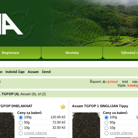
Registrace
Novinky
Výhodný 
ie:
Indické čaje
Assam
černé
4
Řazení:
výchozí
kód
náz
1
Výpis:
katalo
,
TGFOP (4)
,
Assam (6)
,
sf (2)
TGFOP DHELAKHAT
Assam TGFOP 1 SINGLIJAN Tippy
Ceny za balení:
Ceny za balení:
100g
120.00 Kč
100g
1
50g
72.00 Kč
50g
10g
32.00 Kč
10g
vzorek zdarma
vzorek zdarma