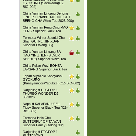
GYOKURO (Saemidori)(CZ-
BIO-002)
China Yunnan Lincang Dehong
JING PO RABBIT MOONLIGHT
BEENG CHA White Tea 2023 200g
China Yunnan Feng Qing MAO
FENG Superior Black Tea
Formosa Winter Special Zhu
Shan GUI FEI JIN XUAN
Superior Oolong 50g
China Yunnan Lincang BAI
HAO YIN ZHEN (SILVER
NEEDLE) Superior White Tea
China Fujian Wuyi BOHEA
LAPSANG Superior Black Tea
Japan Miyazaki Kobayashi
GYOKURO
(Kanayamidori/Yabukita) (CZ-BIO-002)
Darjeeling ff FTGFOP 1
THURBO WONDER DJ
85/2026
Nepal ff KALAPANI UJELI
Tippy Superior Black Tea (CZ-
BIO-002)
Formosa Hsin Chu
BUTTERFLY OF TAIWAN
Superior Fancy Oolong 30g
Darjeeling ff FTGFOP 1
PUTTABONG