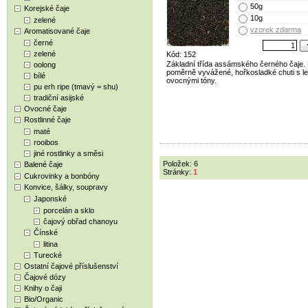
50g
Korejské čaje
10g
zelené
vzorek zdarma
Aromatisované čaje
černé
zelené
Kód: 152
Základní třída assámského černého čaje.
oolong
poměrně vyvážené, hořkosladké chuti s l
bílé
ovocnými tóny.
pu erh ripe (tmavý = shu)
tradiční asijské
Ovocné čaje
Rostlinné čaje
maté
rooibos
jiné rostlinky a směsi
Položek: 6
Balené čaje
Stránky:
1
Cukrovinky a bonbóny
Konvice, šálky, soupravy
Japonské
porcelán a sklo
čajový obřad chanoyu
Čínské
litina
Turecké
Ostatní čajové příslušenství
Čajové dózy
Knihy o čaji
Bio/Organic