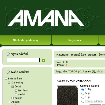
Obchodní podmínky
Registrace
Vyhledávání
Kategorie:
Indické čaje
Assam
čern
Položek: 6
Stránky:
1
Tagy:
vše
,
TGFOP (4)
,
Assam (6)
,
sf (2)
Naše nabídka
Indické čaje
Assam TGFOP DHELAKHAT
Darjeeling
Ceny za balení:
černé
100g
first flush
50g
směsi
10g
zelené
vzorek zdarma
Assam