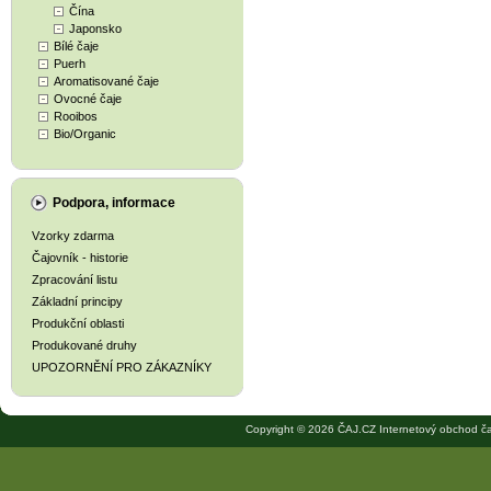
Čína
Japonsko
Bílé čaje
Puerh
Aromatisované čaje
Ovocné čaje
Rooibos
Bio/Organic
Podpora, informace
Vzorky zdarma
Čajovník - historie
Zpracování listu
Základní principy
Produkční oblasti
Produkované druhy
UPOZORNĚNÍ PRO ZÁKAZNÍKY
Copyright © 2026 ČAJ.CZ Internetový obchod ča