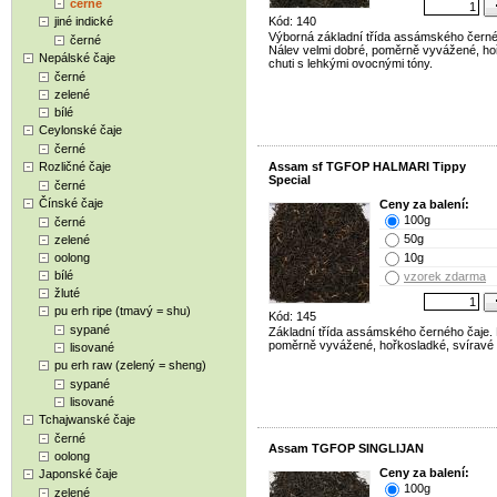
černé
jiné indické
Kód: 140
Výborná základní třída assámského černé
černé
Nálev velmi dobré, poměrně vyvážené, ho
Nepálské čaje
chuti s lehkými ovocnými tóny.
černé
zelené
bílé
Ceylonské čaje
černé
Rozličné čaje
Assam sf TGFOP HALMARI Tippy
Special
černé
Čínské čaje
Ceny za balení:
100g
černé
50g
zelené
oolong
10g
bílé
vzorek zdarma
žluté
pu erh ripe (tmavý = shu)
Kód: 145
sypané
Základní třída assámského černého čaje.
poměrně vyvážené, hořkosladké, svíravé 
lisované
pu erh raw (zelený = sheng)
sypané
lisované
Tchajwanské čaje
černé
Assam TGFOP SINGLIJAN
oolong
Ceny za balení:
Japonské čaje
100g
zelené