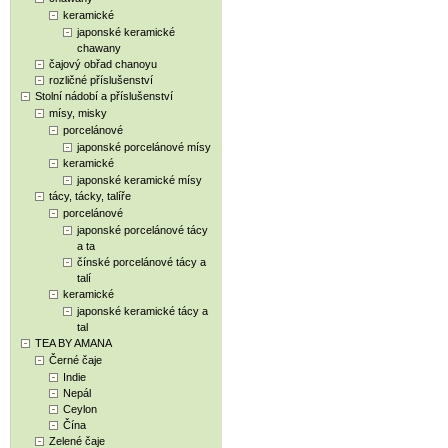
keramické
japonské keramické
chawany
čajový obřad chanoyu
rozličné příslušenství
Stolní nádobí a příslušenství
mísy, misky
porcelánové
japonské porcelánové mísy
keramické
japonské keramické mísy
tácy, tácky, talíře
porcelánové
japonské porcelánové tácy
a ta
čínské porcelánové tácy a
talí
keramické
japonské keramické tácy a
tal
TEA BY AMANA
Černé čaje
Indie
Nepál
Ceylon
Čína
Zelené čaje