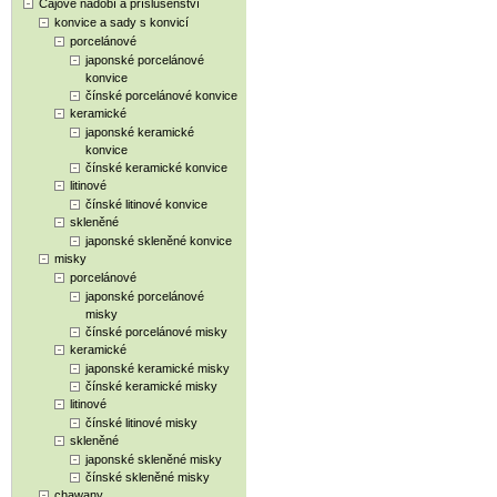
Čajové nádobí a příslušenství
konvice a sady s konvicí
porcelánové
japonské porcelánové
konvice
čínské porcelánové konvice
keramické
japonské keramické
konvice
čínské keramické konvice
litinové
čínské litinové konvice
skleněné
japonské skleněné konvice
misky
porcelánové
japonské porcelánové
misky
čínské porcelánové misky
keramické
japonské keramické misky
čínské keramické misky
litinové
čínské litinové misky
skleněné
japonské skleněné misky
čínské skleněné misky
chawany