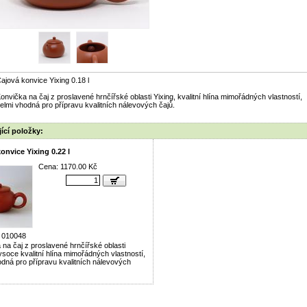
ajová konvice Yixing 0.18 l
onvička na čaj z proslavené hrnčířské oblasti Yixing, kvalitní hlína mimořádných vlastností,
elmi vhodná pro přípravu kvalitních nálevových čajů.
ící položky:
onvice Yixing 0.22 l
Cena: 1170.00 Kč
 010048
 na čaj z proslavené hrnčířské oblasti
ysoce kvalitní hlína mimořádných vlastností,
odná pro přípravu kvalitních nálevových