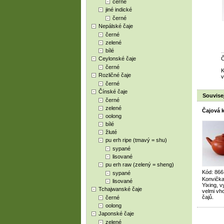
černé
jiné indické
černé
Nepálské čaje
černé
zelené
bílé
Ceylonské čaje
Č
černé
K
Rozličné čaje
v
černé
Čínské čaje
Souvisej
černé
zelené
Čajová k
oolong
bílé
žluté
pu erh ripe (tmavý = shu)
sypané
lisované
pu erh raw (zelený = sheng)
Kód: 866
sypané
Konvička
lisované
Yixing, v
Tchajwanské čaje
velmi vh
čajů.
černé
oolong
Japonské čaje
zelené