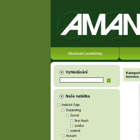
Obchodní podmínky
Vyhledávání
Kategor
konvice
Naše nabídka
Indické čaje
Darjeeling
černé
first flush
směsi
zelené
Assam