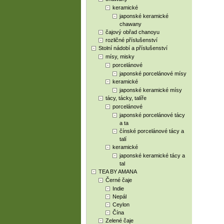
keramické
japonské keramické
chawany
čajový obřad chanoyu
rozličné příslušenství
Stolní nádobí a příslušenství
mísy, misky
porcelánové
japonské porcelánové mísy
keramické
japonské keramické mísy
tácy, tácky, talíře
porcelánové
japonské porcelánové tácy
a ta
čínské porcelánové tácy a
talí
keramické
japonské keramické tácy a
tal
TEA BY AMANA
Černé čaje
Indie
Nepál
Ceylon
Čína
Zelené čaje