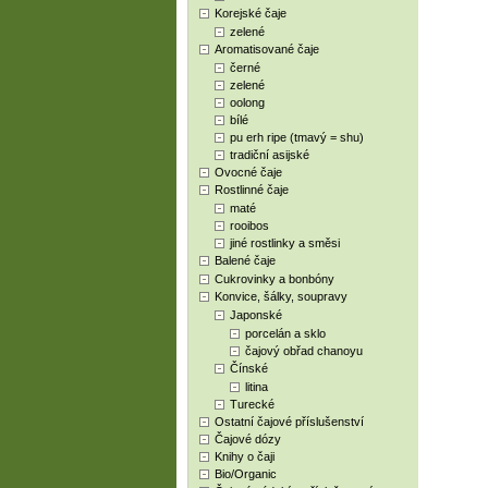
Korejské čaje
zelené
Aromatisované čaje
černé
zelené
oolong
bílé
pu erh ripe (tmavý = shu)
tradiční asijské
Ovocné čaje
Rostlinné čaje
maté
rooibos
jiné rostlinky a směsi
Balené čaje
Cukrovinky a bonbóny
Konvice, šálky, soupravy
Japonské
porcelán a sklo
čajový obřad chanoyu
Čínské
litina
Turecké
Ostatní čajové příslušenství
Čajové dózy
Knihy o čaji
Bio/Organic