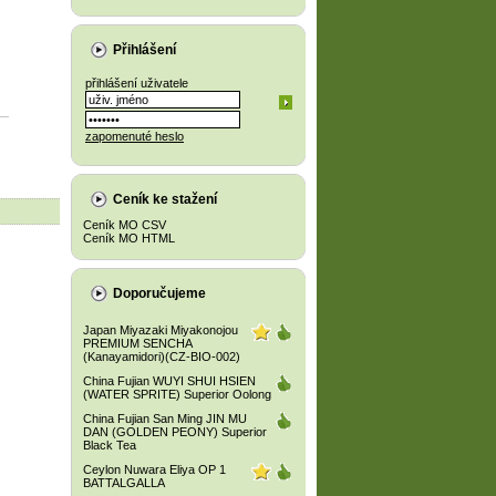
Přihlášení
přihlášení uživatele
zapomenuté heslo
Ceník ke stažení
Ceník MO CSV
Ceník MO HTML
Doporučujeme
Japan Miyazaki Miyakonojou
PREMIUM SENCHA
(Kanayamidori)(CZ-BIO-002)
China Fujian WUYI SHUI HSIEN
(WATER SPRITE) Superior Oolong
China Fujian San Ming JIN MU
DAN (GOLDEN PEONY) Superior
Black Tea
Ceylon Nuwara Eliya OP 1
BATTALGALLA