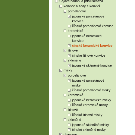
Čajové nádobí a příslušenství
konvice a sady s konvicí
porcelánové
japonské porcelánové
konvice
čínské porcelánové konvice
keramické
japonské keramické
konvice
čínské keramické konvice
litinové
čínské litinové konvice
skleněné
japonské skleněné konvice
misky
porcelánové
japonské porcelánové
misky
čínské porcelánové misky
keramické
japonské keramické misky
čínské keramické misky
litinové
čínské litinové misky
skleněné
japonské skleněné misky
čínské skleněné misky
chawany