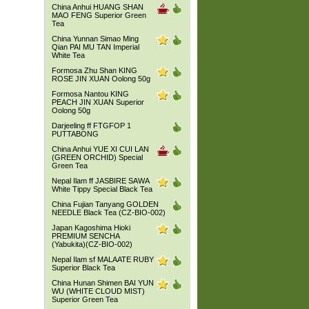
China Anhui HUANG SHAN
MAO FENG Superior Green
Tea
China Yunnan Simao Ming
Qian PAI MU TAN Imperial
White Tea
Formosa Zhu Shan KING
ROSE JIN XUAN Oolong 50g
Formosa Nantou KING
PEACH JIN XUAN Superior
Oolong 50g
Darjeeling ff FTGFOP 1
PUTTABONG
China Anhui YUE XI CUI LAN
(GREEN ORCHID) Special
Green Tea
Nepal Ilam ff JASBIRE SAWA
White Tippy Special Black Tea
China Fujian Tanyang GOLDEN
NEEDLE Black Tea (CZ-BIO-002)
Japan Kagoshima Hioki
PREMIUM SENCHA
(Yabukita)(CZ-BIO-002)
Nepal Ilam sf MALAATE RUBY
Superior Black Tea
China Hunan Shimen BAI YUN
WU (WHITE CLOUD MIST)
Superior Green Tea