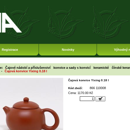
Registrace
Novinky
Výhodný 
ie:
Čajové nádobí a příslušenství
konvice a sady s konvicí
keramické
čínské kera
-
Čajová konvice Yixing 0.18 l
Čajová konvice Yixing 0.18 l
866 110008
Kód zboží:
Cena: 1170.00 Kč