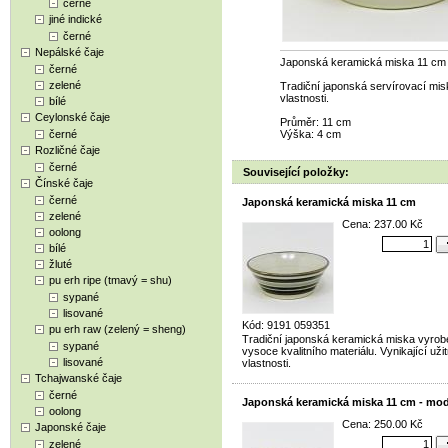
černé
jiné indické
černé
Nepálské čaje
Japonská keramická miska 11 cm
černé
zelené
Tradiční japonská servírovací misk
vlastnosti.
bílé
Ceylonské čaje
Průměr: 11 cm
černé
Výška: 4 cm
Rozličné čaje
černé
Související položky:
Čínské čaje
černé
Japonská keramická miska 11 cm
zelené
Cena: 237.00 Kč
oolong
bílé
žluté
pu erh ripe (tmavý = shu)
sypané
lisované
Kód: 9191 059351
pu erh raw (zelený = sheng)
Tradiční japonská keramická miska vyrob
sypané
vysoce kvalitního materiálu. Vynikající uži
lisované
vlastnosti.
Tchajwanské čaje
černé
Japonská keramická miska 11 cm - mo
oolong
Cena: 250.00 Kč
Japonské čaje
zelené