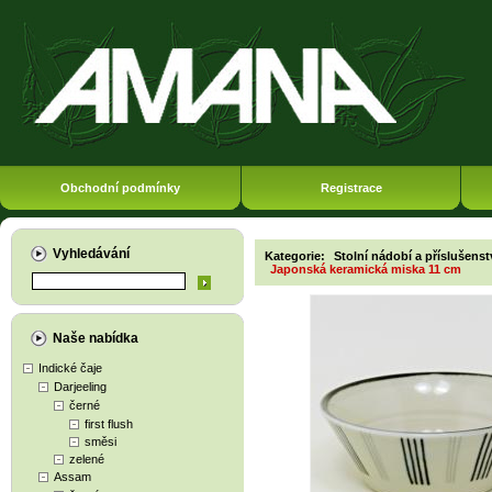
Obchodní podmínky
Registrace
Vyhledávání
Kategorie:
Stolní nádobí a příslušenst
Japonská keramická miska 11 cm
Naše nabídka
Indické čaje
Darjeeling
černé
first flush
směsi
zelené
Assam