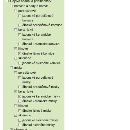
Čajové nádobí a příslušenství
konvice a sady s konvicí
porcelánové
japonské porcelánové
konvice
čínské porcelánové konvice
keramické
japonské keramické
konvice
čínské keramické konvice
litinové
čínské litinové konvice
skleněné
japonské skleněné konvice
misky
porcelánové
japonské porcelánové
misky
čínské porcelánové misky
keramické
japonské keramické misky
čínské keramické misky
litinové
čínské litinové misky
skleněné
japonské skleněné misky
čínské skleněné misky
chawany