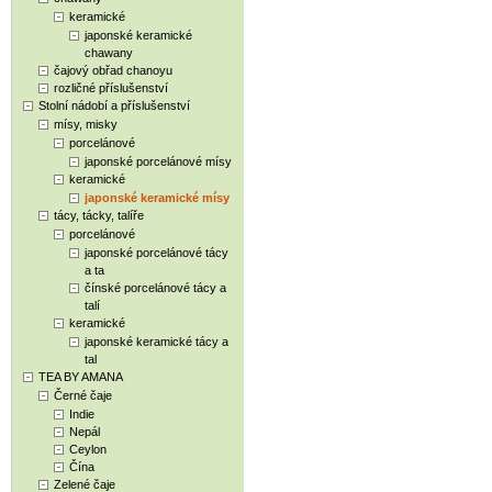
keramické
japonské keramické
chawany
čajový obřad chanoyu
rozličné příslušenství
Stolní nádobí a příslušenství
mísy, misky
porcelánové
japonské porcelánové mísy
keramické
japonské keramické mísy
tácy, tácky, talíře
porcelánové
japonské porcelánové tácy
a ta
čínské porcelánové tácy a
talí
keramické
japonské keramické tácy a
tal
TEA BY AMANA
Černé čaje
Indie
Nepál
Ceylon
Čína
Zelené čaje