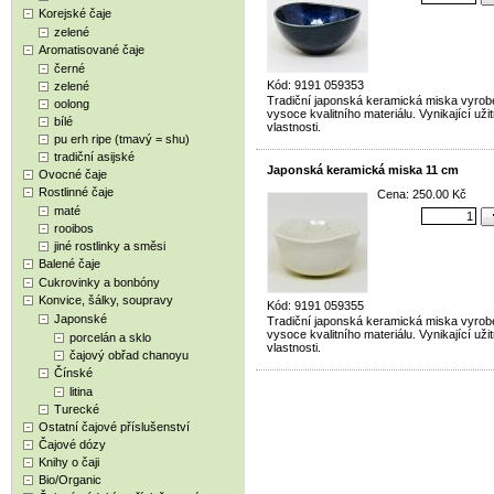
Korejské čaje
zelené
Aromatisované čaje
černé
Kód: 9191 059353
zelené
Tradiční japonská keramická miska vyrob
oolong
vysoce kvalitního materiálu. Vynikající uži
bílé
vlastnosti.
pu erh ripe (tmavý = shu)
tradiční asijské
Japonská keramická miska 11 cm
Ovocné čaje
Rostlinné čaje
Cena: 250.00 Kč
maté
rooibos
jiné rostlinky a směsi
Balené čaje
Cukrovinky a bonbóny
Konvice, šálky, soupravy
Kód: 9191 059355
Japonské
Tradiční japonská keramická miska vyrob
vysoce kvalitního materiálu. Vynikající uži
porcelán a sklo
vlastnosti.
čajový obřad chanoyu
Čínské
litina
Turecké
Ostatní čajové příslušenství
Čajové dózy
Knihy o čaji
Bio/Organic