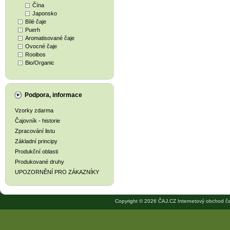
Čína
Japonsko
Bílé čaje
Puerh
Aromatisované čaje
Ovocné čaje
Rooibos
Bio/Organic
Podpora, informace
Vzorky zdarma
Čajovník - historie
Zpracování listu
Základní principy
Produkční oblasti
Produkované druhy
UPOZORNĚNÍ PRO ZÁKAZNÍKY
Copyright © 2026 ČAJ.CZ Internetový obchod ča