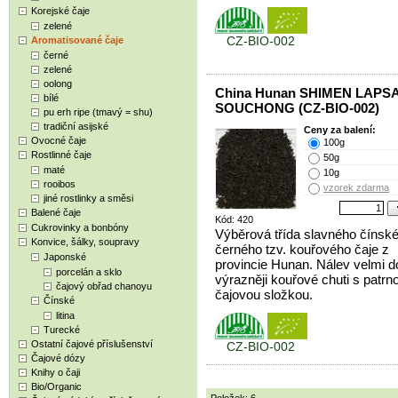
Korejské čaje
zelené
CZ-BIO-002
Aromatisované čaje
černé
zelené
oolong
China Hunan SHIMEN LAPS
bílé
SOUCHONG (CZ-BIO-002)
pu erh ripe (tmavý = shu)
tradiční asijské
Ceny za balení:
Ovocné čaje
100g
Rostlinné čaje
50g
maté
10g
rooibos
vzorek zdarma
jiné rostlinky a směsi
Balené čaje
Kód: 420
Cukrovinky a bonbóny
Výběrová třída slavného čínsk
Konvice, šálky, soupravy
černého tzv. kouřového čaje z
Japonské
provincie Hunan. Nálev velmi d
porcelán a sklo
výrazněji kouřové chuti s patrn
čajový obřad chanoyu
čajovou složkou.
Čínské
litina
Turecké
Ostatní čajové příslušenství
CZ-BIO-002
Čajové dózy
Knihy o čaji
Bio/Organic