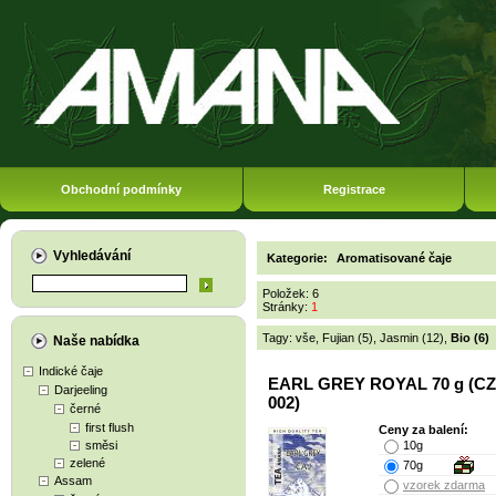
Obchodní podmínky
Registrace
Vyhledávání
Kategorie:
Aromatisované čaje
Položek: 6
Stránky:
1
Tagy:
vše
,
Fujian (5)
,
Jasmin (12)
,
Bio (6)
Naše nabídka
Indické čaje
EARL GREY ROYAL 70 g (CZ
Darjeeling
002)
černé
first flush
Ceny za balení:
směsi
10g
zelené
70g
Assam
vzorek zdarma