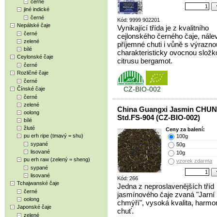
černé
jiné indické
černé
Kód: 9999 902201
Nepálské čaje
Vynikající třída je z kvalitního
černé
cejlonského černého čaje, nále
zelené
příjemné chuti i vůně s výrazno
bílé
charakteristicky ovocnou složk
Ceylonské čaje
citrusu bergamot.
černé
Rozličné čaje
černé
CZ-BIO-002
Čínské čaje
černé
zelené
China Guangxi Jasmin CHU
oolong
Std.FS-904 (CZ-BIO-002)
bílé
žluté
Ceny za balení:
pu erh ripe (tmavý = shu)
100g
sypané
50g
lisované
10g
pu erh raw (zelený = sheng)
vzorek zdarma
sypané
lisované
Kód: 266
Tchajwanské čaje
Jedna z neproslavenějších tříd
černé
jasmínového čaje zvaná "Jarní
oolong
chmýří", vysoká kvalita, harmo
Japonské čaje
chuť.
zelené