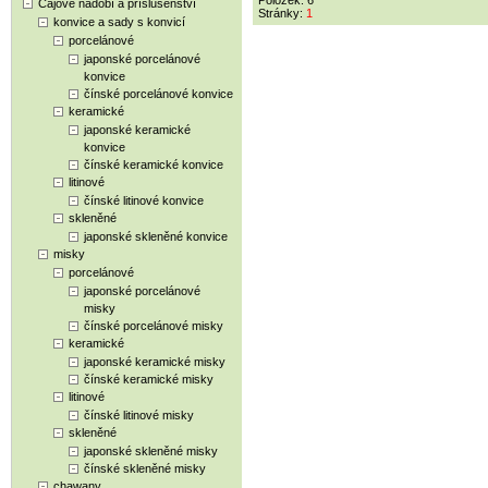
Položek: 6
Čajové nádobí a příslušenství
Stránky:
1
konvice a sady s konvicí
porcelánové
japonské porcelánové
konvice
čínské porcelánové konvice
keramické
japonské keramické
konvice
čínské keramické konvice
litinové
čínské litinové konvice
skleněné
japonské skleněné konvice
misky
porcelánové
japonské porcelánové
misky
čínské porcelánové misky
keramické
japonské keramické misky
čínské keramické misky
litinové
čínské litinové misky
skleněné
japonské skleněné misky
čínské skleněné misky
chawany