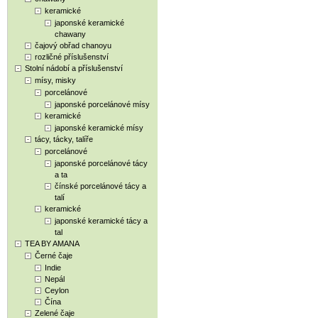
keramické
japonské keramické
chawany
čajový obřad chanoyu
rozličné příslušenství
Stolní nádobí a příslušenství
mísy, misky
porcelánové
japonské porcelánové mísy
keramické
japonské keramické mísy
tácy, tácky, talíře
porcelánové
japonské porcelánové tácy
a ta
čínské porcelánové tácy a
talí
keramické
japonské keramické tácy a
tal
TEA BY AMANA
Černé čaje
Indie
Nepál
Ceylon
Čína
Zelené čaje