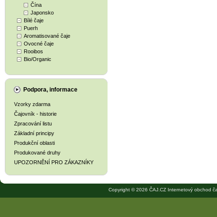
Čína
Japonsko
Bílé čaje
Puerh
Aromatisované čaje
Ovocné čaje
Rooibos
Bio/Organic
Podpora, informace
Vzorky zdarma
Čajovník - historie
Zpracování listu
Základní principy
Produkční oblasti
Produkované druhy
UPOZORNĚNÍ PRO ZÁKAZNÍKY
Copyright © 2026 ČAJ.CZ Internetový obchod ča