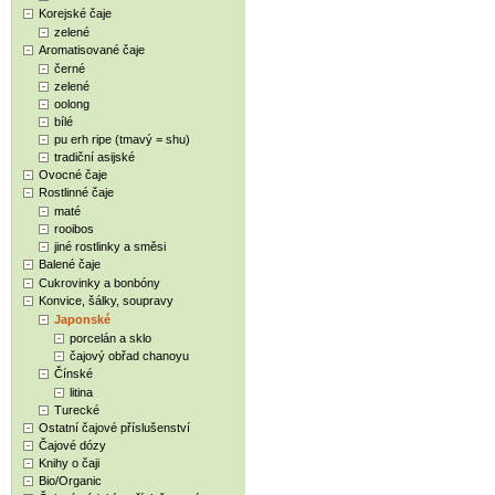
Korejské čaje
zelené
Aromatisované čaje
černé
zelené
oolong
bílé
pu erh ripe (tmavý = shu)
tradiční asijské
Ovocné čaje
Rostlinné čaje
maté
rooibos
jiné rostlinky a směsi
Balené čaje
Cukrovinky a bonbóny
Konvice, šálky, soupravy
Japonské
porcelán a sklo
čajový obřad chanoyu
Čínské
litina
Turecké
Ostatní čajové příslušenství
Čajové dózy
Knihy o čaji
Bio/Organic