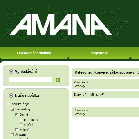
Obchodní podmínky
Registrace
Vyhledávání
Kategorie:
Konvice, šálky, soupravy
Položek: 0
Stránky:
Tagy:
vše
,
Miska (6)
Naše nabídka
Indické čaje
Darjeeling
Položek: 0
Stránky:
černé
first flush
směsi
zelené
Assam