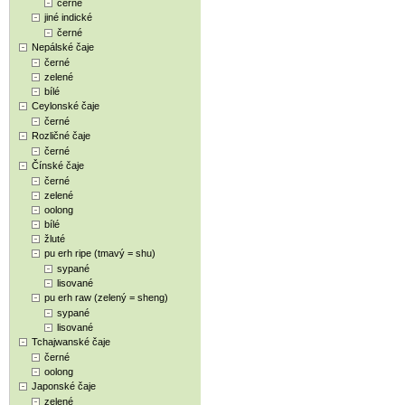
černé
jiné indické
černé
Nepálské čaje
černé
zelené
bílé
Ceylonské čaje
černé
Rozličné čaje
černé
Čínské čaje
černé
zelené
oolong
bílé
žluté
pu erh ripe (tmavý = shu)
sypané
lisované
pu erh raw (zelený = sheng)
sypané
lisované
Tchajwanské čaje
černé
oolong
Japonské čaje
zelené