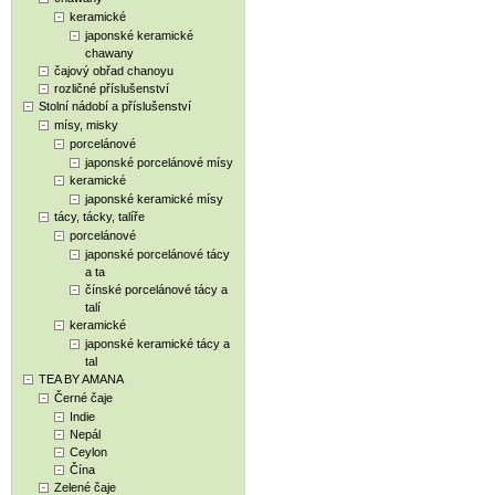
keramické
japonské keramické
chawany
čajový obřad chanoyu
rozličné příslušenství
Stolní nádobí a příslušenství
mísy, misky
porcelánové
japonské porcelánové mísy
keramické
japonské keramické mísy
tácy, tácky, talíře
porcelánové
japonské porcelánové tácy
a ta
čínské porcelánové tácy a
talí
keramické
japonské keramické tácy a
tal
TEA BY AMANA
Černé čaje
Indie
Nepál
Ceylon
Čína
Zelené čaje