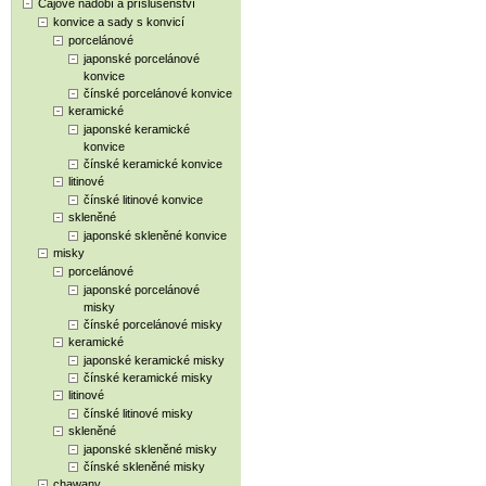
Čajové nádobí a příslušenství
konvice a sady s konvicí
porcelánové
japonské porcelánové
konvice
čínské porcelánové konvice
keramické
japonské keramické
konvice
čínské keramické konvice
litinové
čínské litinové konvice
skleněné
japonské skleněné konvice
misky
porcelánové
japonské porcelánové
misky
čínské porcelánové misky
keramické
japonské keramické misky
čínské keramické misky
litinové
čínské litinové misky
skleněné
japonské skleněné misky
čínské skleněné misky
chawany