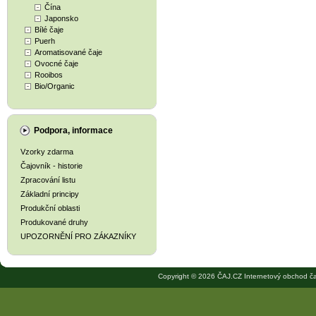
Čína
Japonsko
Bílé čaje
Puerh
Aromatisované čaje
Ovocné čaje
Rooibos
Bio/Organic
Podpora, informace
Vzorky zdarma
Čajovník - historie
Zpracování listu
Základní principy
Produkční oblasti
Produkované druhy
UPOZORNĚNÍ PRO ZÁKAZNÍKY
Copyright © 2026 ČAJ.CZ Internetový obchod ča