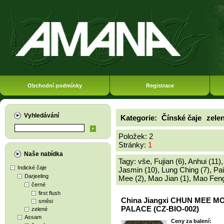
Obchodní podmínky
Registrace
Vyhledávání
Kategorie:
Čínské čaje
zele
Položek: 2
Stránky:
1
Naše nabídka
Tagy:
vše
,
Fujian (6)
,
Anhui (11)
Indické čaje
Jasmin (10)
,
Lung Ching (7)
,
Pai
Darjeeling
Mee (2)
,
Mao Jian (1)
,
Mao Feng
černé
first flush
China Jiangxi CHUN MEE 
směsi
PALACE (CZ-BIO-002)
zelené
Assam
Ceny za balení: