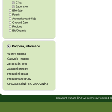
Čína
Japonsko
Bílé čaje
Puerh
Aromatisované čaje
Ovocné čaje
Rooibos
Bio/Organic
Podpora, informace
Vzorky zdarma
Čajovník - historie
Zpracování listu
Základní principy
Produkční oblasti
Produkované druhy
UPOZORNĚNÍ PRO ZÁKAZNÍKY
Copyright © 2026 ČAJ.CZ Internetový obchod ča