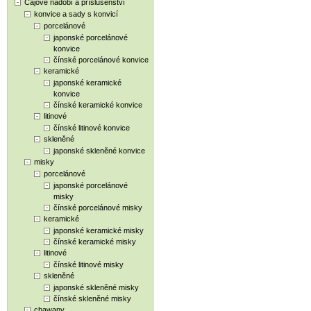
Čajové nádobí a příslušenství
konvice a sady s konvicí
porcelánové
japonské porcelánové
konvice
čínské porcelánové konvice
keramické
japonské keramické
konvice
čínské keramické konvice
litinové
čínské litinové konvice
skleněné
japonské skleněné konvice
misky
porcelánové
japonské porcelánové
misky
čínské porcelánové misky
keramické
japonské keramické misky
čínské keramické misky
litinové
čínské litinové misky
skleněné
japonské skleněné misky
čínské skleněné misky
chawany