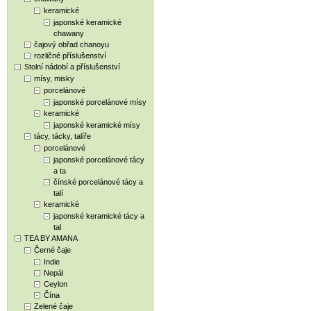
keramické
japonské keramické
chawany
čajový obřad chanoyu
rozličné příslušenství
Stolní nádobí a příslušenství
mísy, misky
porcelánové
japonské porcelánové mísy
keramické
japonské keramické mísy
tácy, tácky, talíře
porcelánové
japonské porcelánové tácy
a ta
čínské porcelánové tácy a
talí
keramické
japonské keramické tácy a
tal
TEA BY AMANA
Černé čaje
Indie
Nepál
Ceylon
Čína
Zelené čaje