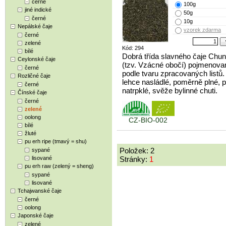
černé
100g
jiné indické
50g
černé
10g
Nepálské čaje
vzorek zdarma
černé
zelené
Kód: 294
bílé
Dobrá třída slavného čaje Chu
Ceylonské čaje
(tzv. Vzácné obočí) pojmenov
černé
podle tvaru zpracovaných listů.
Rozličné čaje
lehce nasládlé, poměrně plné, 
černé
natrpklé, svěže bylinné chuti.
Čínské čaje
černé
zelené
oolong
CZ-BIO-002
bílé
žluté
pu erh ripe (tmavý = shu)
Položek: 2
sypané
lisované
Stránky:
1
pu erh raw (zelený = sheng)
sypané
lisované
Tchajwanské čaje
černé
oolong
Japonské čaje
zelené