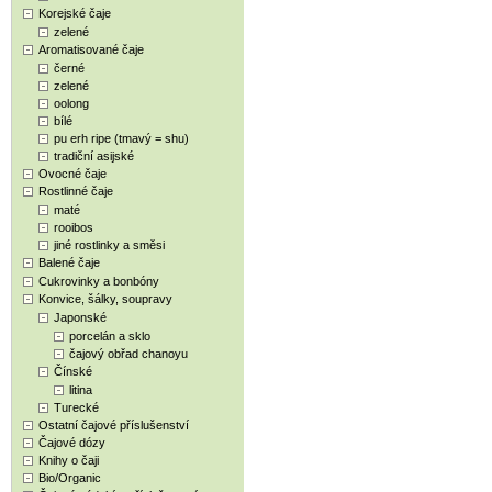
Korejské čaje
zelené
Aromatisované čaje
černé
zelené
oolong
bílé
pu erh ripe (tmavý = shu)
tradiční asijské
Ovocné čaje
Rostlinné čaje
maté
rooibos
jiné rostlinky a směsi
Balené čaje
Cukrovinky a bonbóny
Konvice, šálky, soupravy
Japonské
porcelán a sklo
čajový obřad chanoyu
Čínské
litina
Turecké
Ostatní čajové příslušenství
Čajové dózy
Knihy o čaji
Bio/Organic