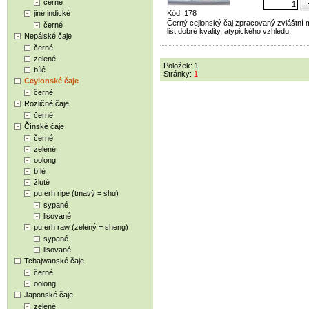
černé
jiné indické
Kód: 178
Černý cejlonský čaj zpracovaný zvláštní 
černé
list dobré kvality, atypického vzhledu.
Nepálské čaje
černé
zelené
Položek: 1
bílé
Stránky:
1
Ceylonské čaje
černé
Rozličné čaje
černé
Čínské čaje
černé
zelené
oolong
bílé
žluté
pu erh ripe (tmavý = shu)
sypané
lisované
pu erh raw (zelený = sheng)
sypané
lisované
Tchajwanské čaje
černé
oolong
Japonské čaje
zelené