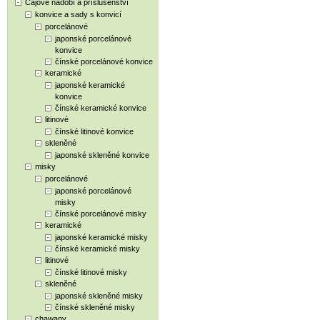
Čajové nádobí a příslušenství
konvice a sady s konvicí
porcelánové
japonské porcelánové
konvice
čínské porcelánové konvice
keramické
japonské keramické
konvice
čínské keramické konvice
litinové
čínské litinové konvice
skleněné
japonské skleněné konvice
misky
porcelánové
japonské porcelánové
misky
čínské porcelánové misky
keramické
japonské keramické misky
čínské keramické misky
litinové
čínské litinové misky
skleněné
japonské skleněné misky
čínské skleněné misky
chawany