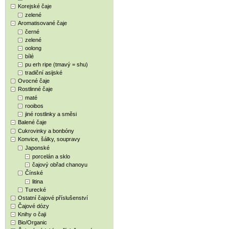
Korejské čaje
zelené
Aromatisované čaje
černé
zelené
oolong
bílé
pu erh ripe (tmavý = shu)
tradiční asijské
Ovocné čaje
Rostlinné čaje
maté
rooibos
jiné rostlinky a směsi
Balené čaje
Cukrovinky a bonbóny
Konvice, šálky, soupravy
Japonské
porcelán a sklo
čajový obřad chanoyu
Čínské
litina
Turecké
Ostatní čajové příslušenství
Čajové dózy
Knihy o čaji
Bio/Organic