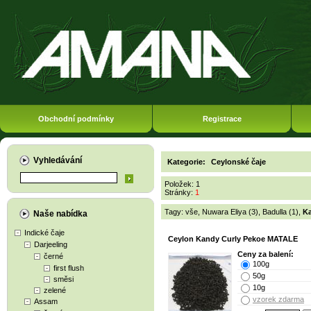
Obchodní podmínky
Registrace
Vyhledávání
Kategorie:
Ceylonské čaje
Položek: 1
Stránky:
1
Tagy:
vše
,
Nuwara Eliya (3)
,
Badulla (1)
,
Ka
Naše nabídka
Indické čaje
Ceylon Kandy Curly Pekoe MATALE
Darjeeling
Ceny za balení:
černé
100g
first flush
50g
směsi
10g
zelené
vzorek zdarma
Assam