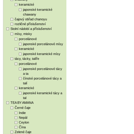
keramické
japonské keramické
chawany
čajový obřad chanoyu
rozličné příslušenství
Stolní nádobí a příslušenství
mísy, misky
porcelánové
japonské porcelánové mísy
keramické
japonské keramické mísy
tácy, tácky, talíře
porcelánové
japonské porcelánové tácy
a ta
čínské porcelánové tácy a
talí
keramické
japonské keramické tácy a
tal
TEA BY AMANA
Černé čaje
Indie
Nepál
Ceylon
Čína
Zelené čaje