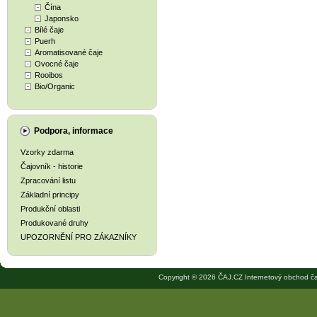
Čína
Japonsko
Bílé čaje
Puerh
Aromatisované čaje
Ovocné čaje
Rooibos
Bio/Organic
Podpora, informace
Vzorky zdarma
Čajovník - historie
Zpracování listu
Základní principy
Produkční oblasti
Produkované druhy
UPOZORNĚNÍ PRO ZÁKAZNÍKY
Copyright © 2026 ČAJ.CZ Internetový obchod ča