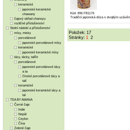
keramické
japonské keramické
Kód: 896 FB1176
chawany
Tradiční japonská dóza s dvojitým uzávěr
čajový obřad chanoyu
rozličné příslušenství
Stolní nádobí a příslušenství
Položek: 17
mísy, misky
Stránky:
1
2
porcelánové
japonské porcelánové mísy
keramické
japonské keramické mísy
tácy, tácky, talíře
porcelánové
japonské porcelánové tácy
a ta
čínské porcelánové tácy a
talí
keramické
japonské keramické tácy a
tal
TEA BY AMANA
Černé čaje
Indie
Nepál
Ceylon
Čína
Zelené čaje