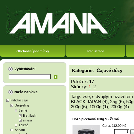
Obchodní podmínky
Registrace
Vyhledávání
Kategorie:
Čajové dózy
Položek: 17
Stránky:
1
2
Naše nabídka
Tagy:
vše
,
s dvojitým uzávěrem 
Indické čaje
BLACK JAPAN (4)
,
25g (6)
,
50g
Darjeeling
200g (6)
,
1000g (1)
,
2000g (4)
černé
first flush
Dóza plechová 100g S - černá
směsi
zelené
Cena: 112.00 Kč
Assam