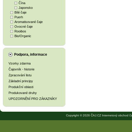
Čína
Japonsko
Bílé čaje
Puerh
Aromatisované čaje
Ovocné čaje
Rooibos
Bio/Organic
Podpora, informace
Vzorky zdarma
Čajovník - historie
Zpracování listu
Základní principy
Produkční oblasti
Produkované druhy
UPOZORNĚNÍ PRO ZÁKAZNÍKY
Copyright © 2026 ČAJ.CZ Internetový obchod ča