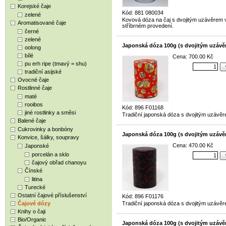
Korejské čaje
Kód: 881 080034
zelené
Kovová dóza na čaj s dvojitým uzávěrem 
Aromatisované čaje
stříbrném provedení.
černé
zelené
Japonská dóza 100g (s dvojitým uzávě
oolong
bílé
Cena: 700.00 Kč
pu erh ripe (tmavý = shu)
tradiční asijské
Ovocné čaje
Rostlinné čaje
maté
rooibos
Kód: 896 F01168
jiné rostlinky a směsi
Tradiční japonská dóza s dvojitým uzávěr
Balené čaje
Cukrovinky a bonbóny
Japonská dóza 100g (s dvojitým uzávě
Konvice, šálky, soupravy
Cena: 470.00 Kč
Japonské
porcelán a sklo
čajový obřad chanoyu
Čínské
litina
Turecké
Ostatní čajové příslušenství
Kód: 896 F01176
Čajové dózy
Tradiční japonská dóza s dvojitým uzávěr
Knihy o čaji
Bio/Organic
Japonská dóza 100g (s dvojitým uzávě