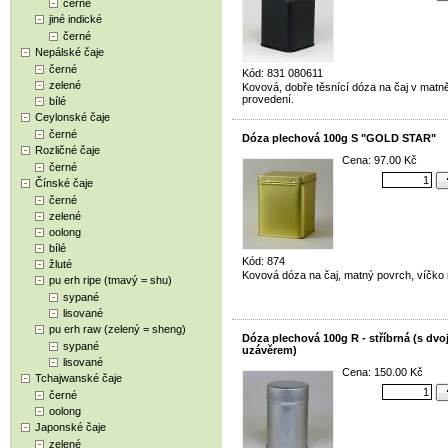
černé
jiné indické
černé
Nepálské čaje
černé
Kód: 831 080611
zelené
Kovová, dobře těsnící dóza na čaj v mat
provedení.
bílé
Ceylonské čaje
černé
Dóza plechová 100g S "GOLD STAR"
Rozličné čaje
Cena: 97.00 Kč
černé
Čínské čaje
černé
zelené
oolong
bílé
Kód: 874
žluté
Kovová dóza na čaj, matný povrch, víčko 
pu erh ripe (tmavý = shu)
sypané
lisované
pu erh raw (zelený = sheng)
Dóza plechová 100g R - stříbrná (s dvo
sypané
uzávěrem)
lisované
Cena: 150.00 Kč
Tchajwanské čaje
černé
oolong
Japonské čaje
zelené