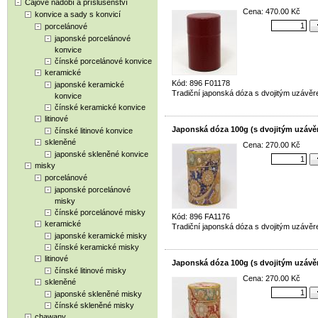
Čajové nádobí a příslušenství
Cena: 470.00 Kč
konvice a sady s konvicí
porcelánové
japonské porcelánové
konvice
čínské porcelánové konvice
keramické
Kód: 896 F01178
japonské keramické
Tradiční japonská dóza s dvojitým uzávěr
konvice
čínské keramické konvice
litinové
Japonská dóza 100g (s dvojitým uzávě
čínské litinové konvice
skleněné
Cena: 270.00 Kč
japonské skleněné konvice
misky
porcelánové
japonské porcelánové
misky
čínské porcelánové misky
Kód: 896 FA1176
keramické
Tradiční japonská dóza s dvojitým uzávěr
japonské keramické misky
čínské keramické misky
litinové
Japonská dóza 100g (s dvojitým uzávě
čínské litinové misky
Cena: 270.00 Kč
skleněné
japonské skleněné misky
čínské skleněné misky
chawany