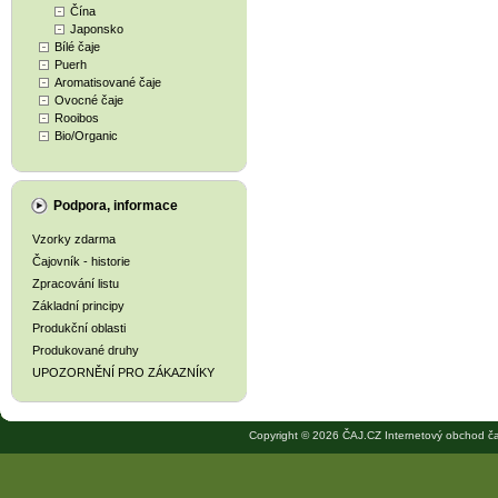
Čína
Japonsko
Bílé čaje
Puerh
Aromatisované čaje
Ovocné čaje
Rooibos
Bio/Organic
Podpora, informace
Vzorky zdarma
Čajovník - historie
Zpracování listu
Základní principy
Produkční oblasti
Produkované druhy
UPOZORNĚNÍ PRO ZÁKAZNÍKY
Copyright © 2026 ČAJ.CZ Internetový obchod ča