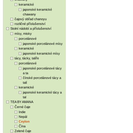
keramické
japonské keramické
chawany
čajový obřad chanoyu
rozličné příslušenství
Stolní nádobí a příslušenství
mísy, misky
porcelánové
japonské porcelánové mísy
keramické
japonské keramické mísy
tácy, tácky, talíře
porcelánové
japonské porcelánové tácy
a ta
čínské porcelánové tácy a
talí
keramické
japonské keramické tácy a
tal
TEA BY AMANA
Černé čaje
Indie
Nepál
Ceylon
Čína
Zelené čaje