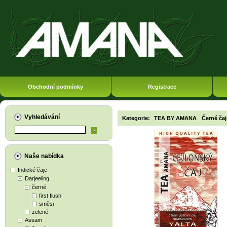
Obchodní podmínky
Registrace
Vyhledávání
Kategorie:
TEA BY AMANA
Černé čaj
Naše nabídka
Indické čaje
Darjeeling
černé
first flush
směsi
zelené
Assam