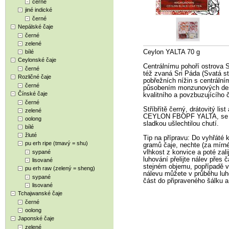
černé
jiné indické
černé
Nepálské čaje
černé
zelené
bílé
Ceylon YALTA 70 g
Ceylonské čaje
Centrálnímu pohoří ostrova S
černé
též zvaná Sri Páda (Svatá s
Rozličné čaje
pobřežních nížin s centráln
černé
působením monzunových dešť
Čínské čaje
kvalitního a povzbuzujícího č
černé
Stříbřítě černý, drátovitý li
zelené
CEYLON FBOPF YALTA, se dok
oolong
sladkou ušlechtilou chutí.
bílé
žluté
Tip na přípravu: Do vyhřáté ko
pu erh ripe (tmavý = shu)
gramů čaje, nechte (za mírné
sypané
vlhkost z konvice a poté zal
luhování přelijte nálev přes 
lisované
stejném objemu, popřípadě vy
pu erh raw (zelený = sheng)
nálevu můžete v průběhu luho
sypané
část do připraveného šálku a
lisované
Tchajwanské čaje
černé
oolong
Japonské čaje
zelené