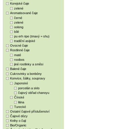
Korejské čaje
zelené
Aromatisované čaje
černé
zelené
oolong
bílé
pu erh ripe (tmavý = shu)
tradiční asijské
Ovocné čaje
Rostlinné čaje
maté
rooibos
jiné rostlinky a směsi
Balené čaje
Cukrovinky a bonbóny
Konvice, šálky, soupravy
Japonské
porcelán a sklo
čajový obřad chanoyu
Čínské
litina
Turecké
Ostatní čajové příslušenství
Čajové dózy
Knihy o čaji
Bio/Organic