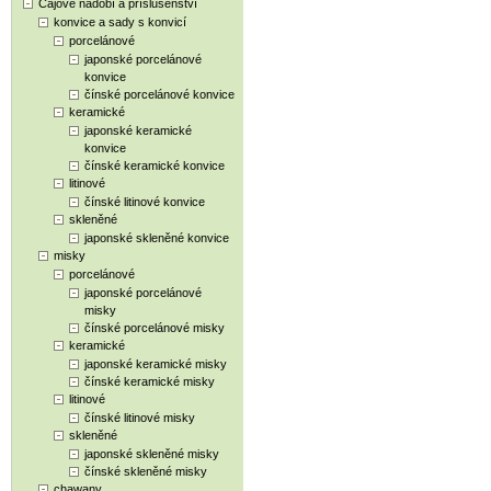
Čajové nádobí a příslušenství
konvice a sady s konvicí
porcelánové
japonské porcelánové
konvice
čínské porcelánové konvice
keramické
japonské keramické
konvice
čínské keramické konvice
litinové
čínské litinové konvice
skleněné
japonské skleněné konvice
misky
porcelánové
japonské porcelánové
misky
čínské porcelánové misky
keramické
japonské keramické misky
čínské keramické misky
litinové
čínské litinové misky
skleněné
japonské skleněné misky
čínské skleněné misky
chawany