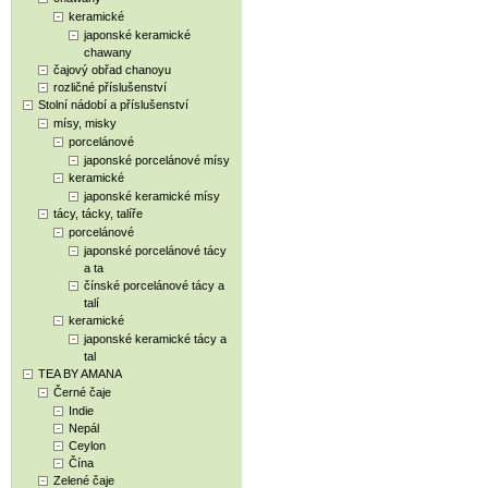
keramické
japonské keramické
chawany
čajový obřad chanoyu
rozličné příslušenství
Stolní nádobí a příslušenství
mísy, misky
porcelánové
japonské porcelánové mísy
keramické
japonské keramické mísy
tácy, tácky, talíře
porcelánové
japonské porcelánové tácy
a ta
čínské porcelánové tácy a
talí
keramické
japonské keramické tácy a
tal
TEA BY AMANA
Černé čaje
Indie
Nepál
Ceylon
Čína
Zelené čaje