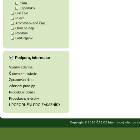
Čína
Japonsko
Bílé čaje
Puerh
Aromatisované čaje
Ovocné čaje
Rooibos
Bio/Organic
Podpora, informace
Vzorky zdarma
Čajovník - historie
Zpracování listu
Základní principy
Produkční oblasti
Produkované druhy
UPOZORNĚNÍ PRO ZÁKAZNÍKY
Copyright © 2026 ČAJ.CZ Internetový obchod ča