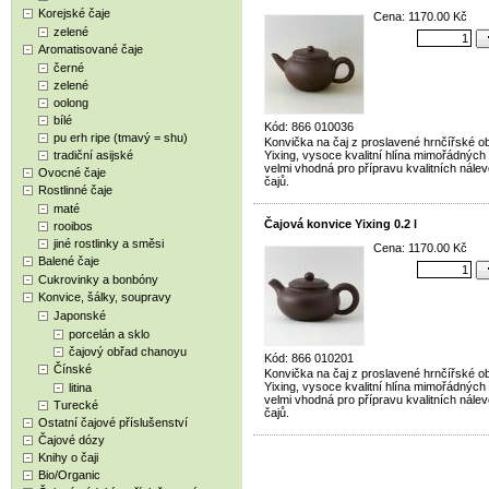
Korejské čaje
Cena: 1170.00 Kč
zelené
Aromatisované čaje
černé
zelené
oolong
bílé
Kód: 866 010036
pu erh ripe (tmavý = shu)
Konvička na čaj z proslavené hrnčířské ob
tradiční asijské
Yixing, vysoce kvalitní hlína mimořádných 
velmi vhodná pro přípravu kvalitních nále
Ovocné čaje
čajů.
Rostlinné čaje
maté
Čajová konvice Yixing 0.2 l
rooibos
jiné rostlinky a směsi
Cena: 1170.00 Kč
Balené čaje
Cukrovinky a bonbóny
Konvice, šálky, soupravy
Japonské
porcelán a sklo
čajový obřad chanoyu
Kód: 866 010201
Čínské
Konvička na čaj z proslavené hrnčířské ob
Yixing, vysoce kvalitní hlína mimořádných 
litina
velmi vhodná pro přípravu kvalitních nále
Turecké
čajů.
Ostatní čajové příslušenství
Čajové dózy
Knihy o čaji
Bio/Organic