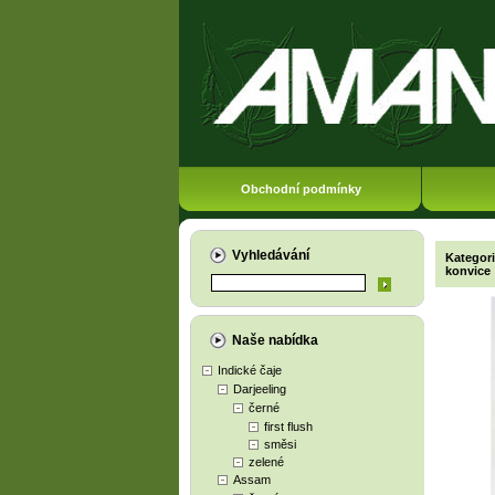
Obchodní podmínky
Vyhledávání
Kategor
konvice
Naše nabídka
Indické čaje
Darjeeling
černé
first flush
směsi
zelené
Assam