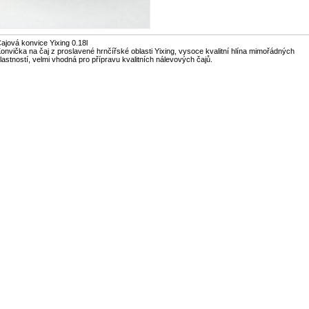
ajová konvice Yixing 0.18l
onvička na čaj z proslavené hrnčířské oblasti Yixing, vysoce kvalitní hlína mimořádných
lastností, velmi vhodná pro přípravu kvalitních nálevových čajů.