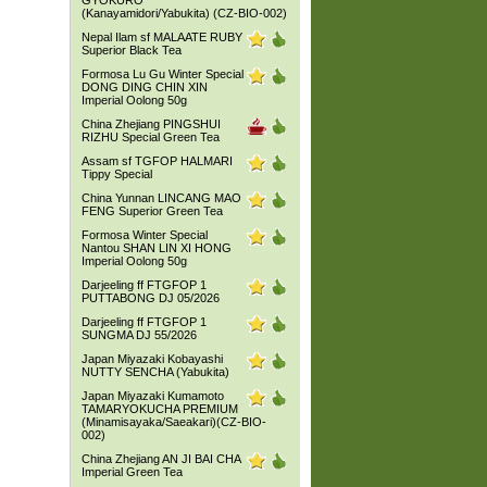
GYOKURO
(Kanayamidori/Yabukita) (CZ-BIO-002)
Nepal Ilam sf MALAATE RUBY
Superior Black Tea
Formosa Lu Gu Winter Special
DONG DING CHIN XIN
Imperial Oolong 50g
China Zhejiang PINGSHUI
RIZHU Special Green Tea
Assam sf TGFOP HALMARI
Tippy Special
China Yunnan LINCANG MAO
FENG Superior Green Tea
Formosa Winter Special
Nantou SHAN LIN XI HONG
Imperial Oolong 50g
Darjeeling ff FTGFOP 1
PUTTABONG DJ 05/2026
Darjeeling ff FTGFOP 1
SUNGMA DJ 55/2026
Japan Miyazaki Kobayashi
NUTTY SENCHA (Yabukita)
Japan Miyazaki Kumamoto
TAMARYOKUCHA PREMIUM
(Minamisayaka/Saeakari)(CZ-BIO-
002)
China Zhejiang AN JI BAI CHA
Imperial Green Tea