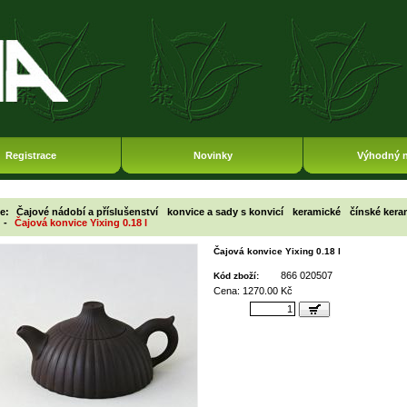
Registrace
Novinky
Výhodný 
ie:
Čajové nádobí a příslušenství
konvice a sady s konvicí
keramické
čínské kera
-
Čajová konvice Yixing 0.18 l
Čajová konvice Yixing 0.18 l
866 020507
Kód zboží:
Cena: 1270.00 Kč