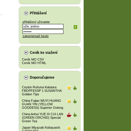
Přihlášení
přihlášení uživatele
zapomenuté heslo
Ceník ke stažení
Ceník MO CSV
Ceník MO HTML
Doporučujeme
Ceylon Ruhuna Kalutara
FBOPFEXSP 1 SUSANTHA
Golden Tips
China Fujian WUYI HUANG
GUAN YIN (YELLOW
GODDESS) Superior Oolong
China Anhui YUE XI CUI LAN
(GREEN ORCHID) Special
Green Tea
Japan Miyazaki Kobayashi