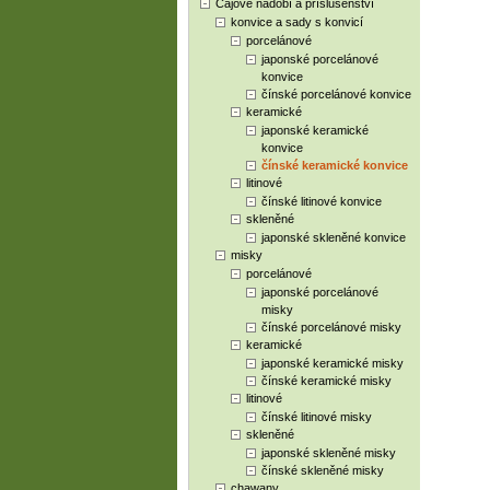
Čajové nádobí a příslušenství
konvice a sady s konvicí
porcelánové
japonské porcelánové
konvice
čínské porcelánové konvice
keramické
japonské keramické
konvice
čínské keramické konvice
litinové
čínské litinové konvice
skleněné
japonské skleněné konvice
misky
porcelánové
japonské porcelánové
misky
čínské porcelánové misky
keramické
japonské keramické misky
čínské keramické misky
litinové
čínské litinové misky
skleněné
japonské skleněné misky
čínské skleněné misky
chawany