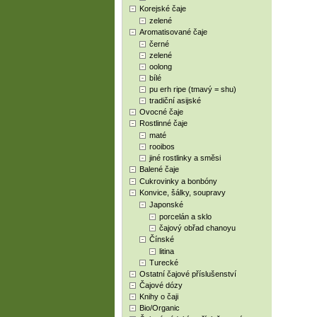
Korejské čaje
zelené
Aromatisované čaje
černé
zelené
oolong
bílé
pu erh ripe (tmavý = shu)
tradiční asijské
Ovocné čaje
Rostlinné čaje
maté
rooibos
jiné rostlinky a směsi
Balené čaje
Cukrovinky a bonbóny
Konvice, šálky, soupravy
Japonské
porcelán a sklo
čajový obřad chanoyu
Čínské
litina
Turecké
Ostatní čajové příslušenství
Čajové dózy
Knihy o čaji
Bio/Organic