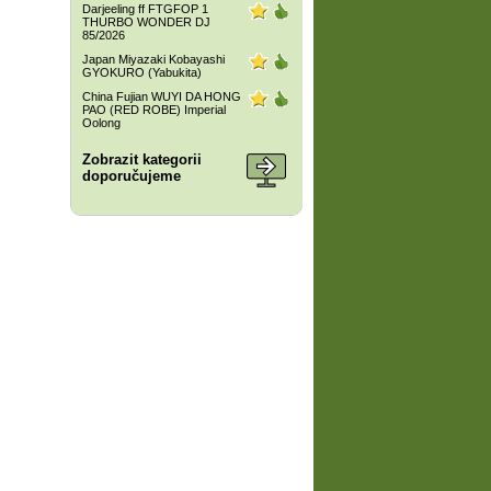
Darjeeling ff FTGFOP 1
THURBO WONDER DJ
85/2026
Japan Miyazaki Kobayashi
GYOKURO (Yabukita)
China Fujian WUYI DA HONG
PAO (RED ROBE) Imperial
Oolong
Zobrazit kategorii
doporučujeme