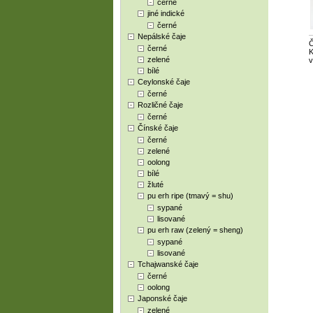
černé
jiné indické
černé
Nepálské čaje
Č
černé
K
zelené
v
bílé
Ceylonské čaje
černé
Rozličné čaje
černé
Čínské čaje
černé
zelené
oolong
bílé
žluté
pu erh ripe (tmavý = shu)
sypané
lisované
pu erh raw (zelený = sheng)
sypané
lisované
Tchajwanské čaje
černé
oolong
Japonské čaje
zelené