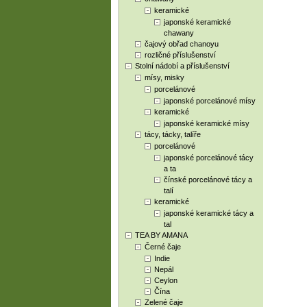
keramické
japonské keramické
chawany
čajový obřad chanoyu
rozličné příslušenství
Stolní nádobí a příslušenství
mísy, misky
porcelánové
japonské porcelánové mísy
keramické
japonské keramické mísy
tácy, tácky, talíře
porcelánové
japonské porcelánové tácy
a ta
čínské porcelánové tácy a
talí
keramické
japonské keramické tácy a
tal
TEA BY AMANA
Černé čaje
Indie
Nepál
Ceylon
Čína
Zelené čaje