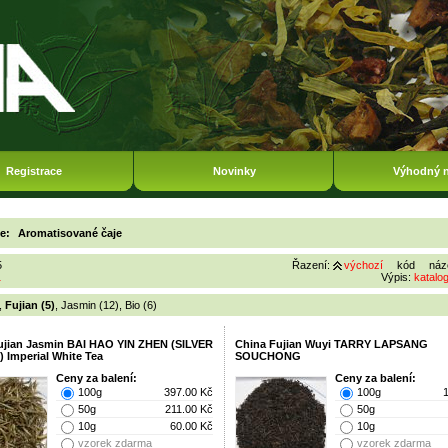
Registrace
Novinky
Výhodný 
ie:
Aromatisované čaje
5
Řazení:
výchozí
kód
náz
1
Výpis:
katalo
,
Fujian (5)
,
Jasmin (12)
,
Bio (6)
ujian Jasmin BAI HAO YIN ZHEN (SILVER
China Fujian Wuyi TARRY LAPSANG
 Imperial White Tea
SOUCHONG
Ceny za balení:
Ceny za balení:
100g
397.00 Kč
100g
50g
211.00 Kč
50g
10g
60.00 Kč
10g
vzorek zdarma
vzorek zdarma