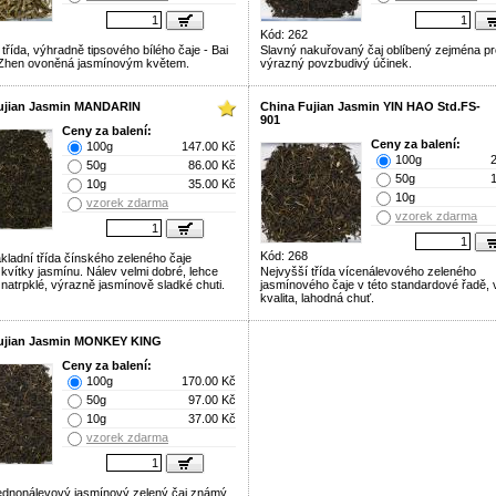
Kód: 262
třída, výhradně tipsového bílého čaje - Bai
Slavný nakuřovaný čaj oblíbený zejména pr
 Zhen ovoněná jasmínovým květem.
výrazný povzbudivý účinek.
ujian Jasmin MANDARIN
China Fujian Jasmin YIN HAO Std.FS-
901
Ceny za balení:
Ceny za balení:
100g
147.00 Kč
100g
50g
86.00 Kč
50g
10g
35.00 Kč
10g
vzorek zdarma
vzorek zdarma
Kód: 268
kladní třída čínského zeleného čaje
kvítky jasmínu. Nálev velmi dobré, lehce
Nejvyšší třída vícenálevového zeleného
 natrpklé, výrazně jasmínově sladké chuti.
jasmínového čaje v této standardové řadě, v
kvalita, lahodná chuť.
ujian Jasmin MONKEY KING
Ceny za balení:
100g
170.00 Kč
50g
97.00 Kč
10g
37.00 Kč
vzorek zdarma
 jednonálevový jasmínový zelený čaj známý