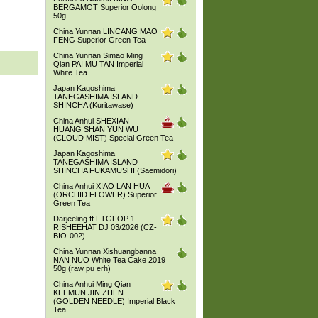
BERGAMOT Superior Oolong
50g
China Yunnan LINCANG MAO
FENG Superior Green Tea
China Yunnan Simao Ming
Qian PAI MU TAN Imperial
White Tea
Japan Kagoshima
TANEGASHIMA ISLAND
SHINCHA (Kuritawase)
China Anhui SHEXIAN
HUANG SHAN YUN WU
(CLOUD MIST) Special Green Tea
Japan Kagoshima
TANEGASHIMA ISLAND
SHINCHA FUKAMUSHI (Saemidori)
China Anhui XIAO LAN HUA
(ORCHID FLOWER) Superior
Green Tea
Darjeeling ff FTGFOP 1
RISHEEHAT DJ 03/2026 (CZ-
BIO-002)
China Yunnan Xishuangbanna
NAN NUO White Tea Cake 2019
50g (raw pu erh)
China Anhui Ming Qian
KEEMUN JIN ZHEN
(GOLDEN NEEDLE) Imperial Black
Tea