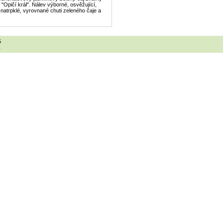
 "Opičí král". Nálev výborné, osvěžující,
 natrpklé, vyrovnané chuti zeleného čaje a
5
1