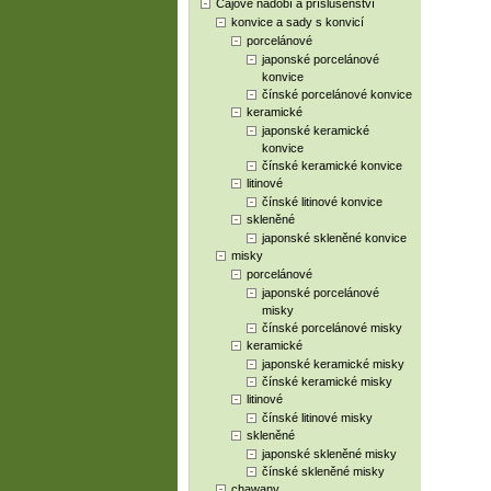
Čajové nádobí a příslušenství
konvice a sady s konvicí
porcelánové
japonské porcelánové
konvice
čínské porcelánové konvice
keramické
japonské keramické
konvice
čínské keramické konvice
litinové
čínské litinové konvice
skleněné
japonské skleněné konvice
misky
porcelánové
japonské porcelánové
misky
čínské porcelánové misky
keramické
japonské keramické misky
čínské keramické misky
litinové
čínské litinové misky
skleněné
japonské skleněné misky
čínské skleněné misky
chawany