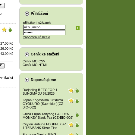
Přihlášení
o
přihlášení uživatele
zapomenuté heslo
227.00 Kč
126.00 Kč
43.00 Kč
Ceník ke stažení
Ceník MO CSV
Ceník MO HTML
ynikající
Doporučujeme
Darjeeling ff FTGFOP 1
SUNGMA DJ 67/2026
Japan Kagoshima Kirishima
GYOKURO (Saemidori)(CZ-
BIO-002)
China Fujian Tanyang GOLDEN
MONKEY Black Tea (CZ-BIO-002)
Ceylon Ruhuna FBOPFEXSP
1 TEA BANK Silver Tips
Formosa Nantou KING