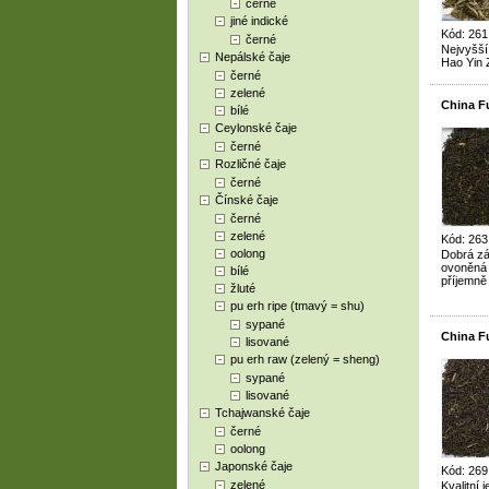
černé
jiné indické
Kód: 261
černé
Nejvyšší 
Nepálské čaje
Hao Yin
černé
zelené
China F
bílé
Ceylonské čaje
černé
Rozličné čaje
černé
Čínské čaje
černé
zelené
Kód: 263
oolong
Dobrá zá
ovoněná 
bílé
příjemně
žluté
pu erh ripe (tmavý = shu)
sypané
China F
lisované
pu erh raw (zelený = sheng)
sypané
lisované
Tchajwanské čaje
černé
oolong
Japonské čaje
Kód: 269
zelené
Kvalitní