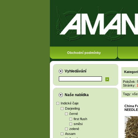
Obchodní podmínky
Vyhledávání
Kategor
Položek: 
Stránky:
Tagy:
vše
Naše nabídka
Indické čaje
China F
Darjeeling
NEEDLE)
černé
first flush
směsi
zelené
Assam