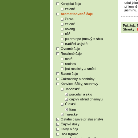
také jako
Korejské čaje
příjemně
zelené
jasmínu.
Aromatisované čaje
černé
zelené
Položek: 
oolong
Stránky:
bílé
pu erh ripe (tmavý = shu)
tradiční asijské
Ovocné čaje
Rostlinné čaje
maté
rooibos
jiné rostlinky a směsi
Balené čaje
Cukrovinky a bonbóny
Konvice, šálky, soupravy
Japonské
porcelán a sklo
čajový obřad chanoyu
Čínské
litina
Turecké
Ostatní čajové příslušenství
Čajové dózy
Knihy o čaji
Bio/Organic