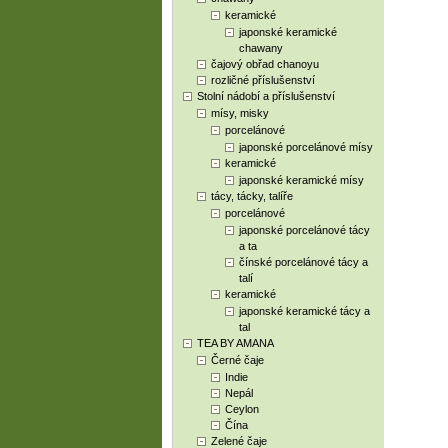
keramické
japonské keramické
chawany
čajový obřad chanoyu
rozličné příslušenství
Stolní nádobí a příslušenství
mísy, misky
porcelánové
japonské porcelánové mísy
keramické
japonské keramické mísy
tácy, tácky, talíře
porcelánové
japonské porcelánové tácy
a ta
čínské porcelánové tácy a
talí
keramické
japonské keramické tácy a
tal
TEA BY AMANA
Černé čaje
Indie
Nepál
Ceylon
Čína
Zelené čaje