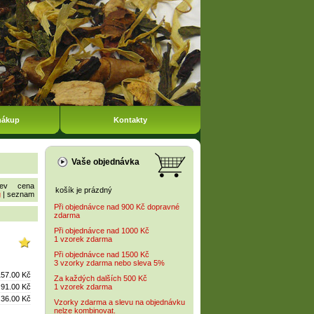
nákup
Kontakty
Vaše objednávka
ev
cena
košík je prázdný
g
|
seznam
Při objednávce nad 900 Kč dopravné
zdarma
Při objednávce nad 1000 Kč
1 vzorek zdarma
Při objednávce nad 1500 Kč
3 vzorky zdarma nebo sleva 5%
157.00 Kč
Za každých dalších 500 Kč
91.00 Kč
1 vzorek zdarma
36.00 Kč
Vzorky zdarma a slevu na objednávku
nelze kombinovat.