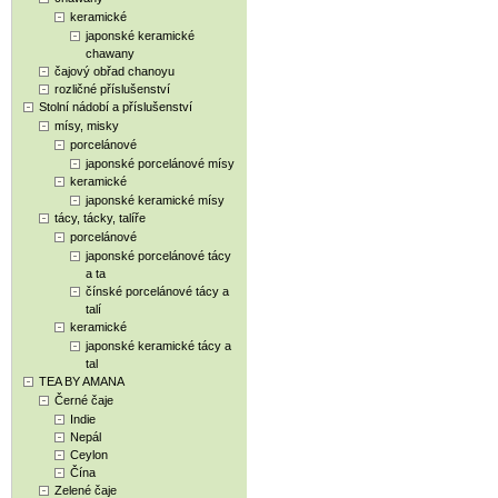
keramické
japonské keramické
chawany
čajový obřad chanoyu
rozličné příslušenství
Stolní nádobí a příslušenství
mísy, misky
porcelánové
japonské porcelánové mísy
keramické
japonské keramické mísy
tácy, tácky, talíře
porcelánové
japonské porcelánové tácy
a ta
čínské porcelánové tácy a
talí
keramické
japonské keramické tácy a
tal
TEA BY AMANA
Černé čaje
Indie
Nepál
Ceylon
Čína
Zelené čaje