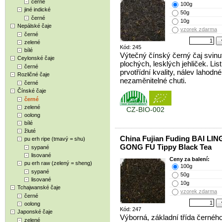
černé
100g
jiné indické
50g
černé
10g
Nepálské čaje
vzorek zdarma
černé
zelené
Kód: 245
bílé
Výtečný čínský černý čaj svinu
Ceylonské čaje
plochých, lesklých jehliček. List
černé
prvotřídní kvality, nálev lahodné
Rozličné čaje
nezaměnitelné chuti.
černé
Čínské čaje
černé
zelené
CZ-BIO-002
oolong
bílé
žluté
China Fujian Fuding BAI LIN
pu erh ripe (tmavý = shu)
GONG FU Tippy Black Tea
sypané
lisované
Ceny za balení:
pu erh raw (zelený = sheng)
100g
sypané
50g
lisované
10g
Tchajwanské čaje
vzorek zdarma
černé
oolong
Kód: 247
Japonské čaje
Výborná, základní třída černého
zelené