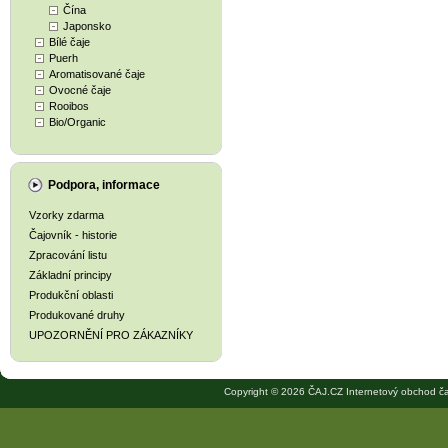
Čína
Japonsko
Bílé čaje
Puerh
Aromatisované čaje
Ovocné čaje
Rooibos
Bio/Organic
Podpora, informace
Vzorky zdarma
Čajovník - historie
Zpracování listu
Základní principy
Produkční oblasti
Produkované druhy
UPOZORNĚNÍ PRO ZÁKAZNÍKY
Copyright © 2026 ČAJ.CZ Internetový obchod ča