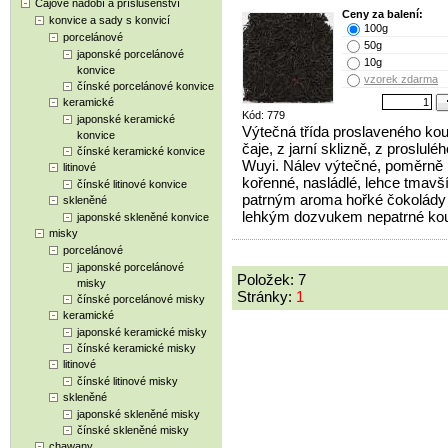
Čajové nádobí a příslušenství
Ceny za balení:
konvice a sady s konvicí
100g
porcelánové
50g
japonské porcelánové
10g
konvice
vzorek zdarma
čínské porcelánové konvice
keramické
Kód: 779
japonské keramické
Výtečná třída proslaveného ko
konvice
čaje, z jarní sklizně, z proslulé
čínské keramické konvice
Wuyi. Nálev výtečné, poměrně 
litinové
kořenné, nasládlé, lehce tmavší
čínské litinové konvice
patrným aroma hořké čokolády 
skleněné
lehkým dozvukem nepatrné kou
japonské skleněné konvice
misky
porcelánové
japonské porcelánové
Položek: 7
misky
Stránky:
1
čínské porcelánové misky
keramické
japonské keramické misky
čínské keramické misky
litinové
čínské litinové misky
skleněné
japonské skleněné misky
čínské skleněné misky
chawany