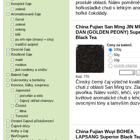
proslulé oblasti. Nálev poměrně
Korejské čaje
hořkosladké chuti s lehkým ar
zelené
hořké čokolády.
Aromatisované čaje
černé
zelené
China Fujian San Ming JIN M
oolong
DAN (GOLDEN PEONY) Supe
bílé
Black Tea
pu erh ripe (tmavý = shu)
tradiční asijské
Ceny za balení:
Ovocné čaje
100g
Rostlinné čaje
50g
maté
10g
rooibos
vzorek zdarma
jiné rostlinky a směsi
Balené čaje
Kód: 770
Cukrovinky a bonbóny
Čínský černý čaj výtečné kvalit
Konvice, šálky, soupravy
chuti z oblasti San Ming tzv. Zla
Japonské
pivoňka. Nálev svěží, lehčí, vý
porcelán a sklo
květové aromatické chuti s leh
čajový obřad chanoyu
ovocnými tóny a tamvším doz
Čínské
litina
Turecké
Ostatní čajové příslušenství
Čajové dózy
China Fujian Wuyi BOHEA
Knihy o čaji
Bio/Organic
LAPSANG Superior Black Te