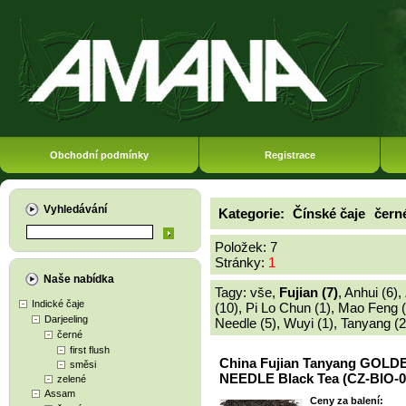
Obchodní podmínky
Registrace
Vyhledávání
Kategorie:
Čínské čaje
čern
Položek: 7
Stránky:
1
Naše nabídka
Tagy:
vše
,
Fujian (7)
,
Anhui (6)
,
Indické čaje
(10)
,
Pi Lo Chun (1)
,
Mao Feng (
Darjeeling
Needle (5)
,
Wuyi (1)
,
Tanyang (2
černé
first flush
China Fujian Tanyang GOLD
směsi
NEEDLE Black Tea (CZ-BIO-0
zelené
Assam
Ceny za balení: