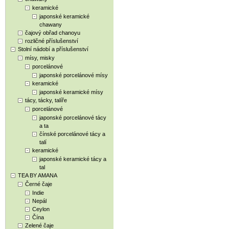
keramické
japonské keramické
chawany
čajový obřad chanoyu
rozličné příslušenství
Stolní nádobí a příslušenství
mísy, misky
porcelánové
japonské porcelánové mísy
keramické
japonské keramické mísy
tácy, tácky, talíře
porcelánové
japonské porcelánové tácy
a ta
čínské porcelánové tácy a
talí
keramické
japonské keramické tácy a
tal
TEA BY AMANA
Černé čaje
Indie
Nepál
Ceylon
Čína
Zelené čaje