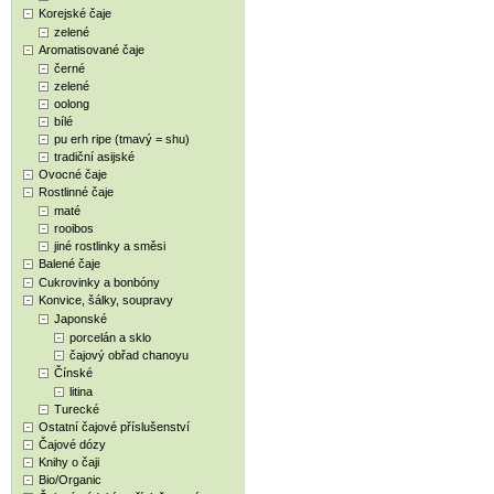
Korejské čaje
zelené
Aromatisované čaje
černé
zelené
oolong
bílé
pu erh ripe (tmavý = shu)
tradiční asijské
Ovocné čaje
Rostlinné čaje
maté
rooibos
jiné rostlinky a směsi
Balené čaje
Cukrovinky a bonbóny
Konvice, šálky, soupravy
Japonské
porcelán a sklo
čajový obřad chanoyu
Čínské
litina
Turecké
Ostatní čajové příslušenství
Čajové dózy
Knihy o čaji
Bio/Organic