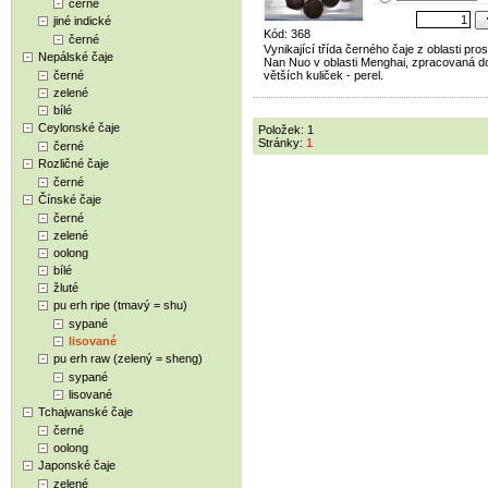
černé
jiné indické
Kód: 368
černé
Vynikající třída černého čaje z oblasti pros
Nepálské čaje
Nan Nuo v oblasti Menghai, zpracovaná d
černé
větších kuliček - perel.
zelené
bílé
Ceylonské čaje
Položek: 1
Stránky:
1
černé
Rozličné čaje
černé
Čínské čaje
černé
zelené
oolong
bílé
žluté
pu erh ripe (tmavý = shu)
sypané
lisované
pu erh raw (zelený = sheng)
sypané
lisované
Tchajwanské čaje
černé
oolong
Japonské čaje
zelené