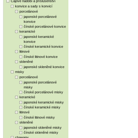
Čajové nádobí a příslušenství
konvice a sady s konvicí
porcelánové
japonské porcelánové
konvice
čínské porcelánové konvice
keramické
japonské keramické
konvice
čínské keramické konvice
litinové
čínské litinové konvice
skleněné
japonské skleněné konvice
misky
porcelánové
japonské porcelánové
misky
čínské porcelánové misky
keramické
japonské keramické misky
čínské keramické misky
litinové
čínské litinové misky
skleněné
japonské skleněné misky
čínské skleněné misky
chawany