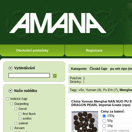
Obchodní podmínky
Registrace
Vyhledávání
Kategorie:
Čínské čaje
pu erh ripe (t
Položek: 1
Stránky:
1
Tagy:
vše
,
Yunnan (8)
,
Pu Erh (7)
,
Menghai
Naše nabídka
Indické čaje
China Yunnan Menghai NAN NUO PU 
Darjeeling
DRAGON PEARL Imperial Grade (ripe)
černé
Ceny za balení:
first flush
100g
směsi
50g
zelené
10g
Assam
vzorek zdarma