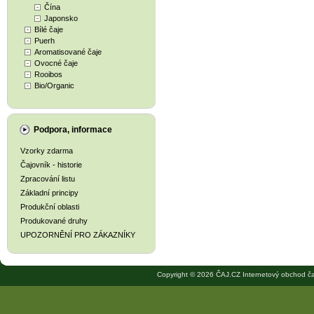
Čína
Japonsko
Bílé čaje
Puerh
Aromatisované čaje
Ovocné čaje
Rooibos
Bio/Organic
Podpora, informace
Vzorky zdarma
Čajovník - historie
Zpracování listu
Základní principy
Produkční oblasti
Produkované druhy
UPOZORNĚNÍ PRO ZÁKAZNÍKY
Copyright © 2026 ČAJ.CZ Internetový obchod ča