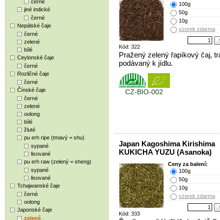
černé
100g
jiné indické
50g
černé
10g
Nepálské čaje
vzorek zdarma
černé
zelené
Kód: 322
bílé
Pražený zelený řapíkový čaj, t
Ceylonské čaje
podávaný k jídlu.
černé
Rozličné čaje
černé
Čínské čaje
CZ-BIO-002
černé
zelené
oolong
bílé
žluté
pu erh ripe (tmavý = shu)
Japan Kagoshima Kirishima
sypané
KUKICHA YUZU (Asanoka)
lisované
pu erh raw (zelený = sheng)
Ceny za balení:
sypané
100g
lisované
50g
Tchajwanské čaje
10g
černé
vzorek zdarma
oolong
Japonské čaje
Kód: 333
zelené