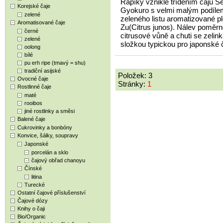
Řapíky vzniklé tříděním čajů S
Korejské čaje
Gyokuro s velmi malým podíle
zelené
zeleného listu aromatizované p
Aromatisované čaje
Zu(Citrus junos). Nálev poměrn
černé
citrusové vůně a chuti se zelin
zelené
složkou typickou pro japonské 
oolong
bílé
pu erh ripe (tmavý = shu)
tradiční asijské
Položek: 3
Ovocné čaje
Stránky:
1
Rostlinné čaje
maté
rooibos
jiné rostlinky a směsi
Balené čaje
Cukrovinky a bonbóny
Konvice, šálky, soupravy
Japonské
porcelán a sklo
čajový obřad chanoyu
Čínské
litina
Turecké
Ostatní čajové příslušenství
Čajové dózy
Knihy o čaji
Bio/Organic