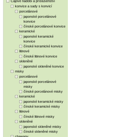
Čajové nádobí a příslušenství
konvice a sady s konvicí
porcelánové
japonské porcelánové
konvice
čínské porcelánové konvice
keramické
japonské keramické
konvice
čínské keramické konvice
litinové
čínské litinové konvice
skleněné
japonské skleněné konvice
misky
porcelánové
japonské porcelánové
misky
čínské porcelánové misky
keramické
japonské keramické misky
čínské keramické misky
litinové
čínské litinové misky
skleněné
japonské skleněné misky
čínské skleněné misky
chawany