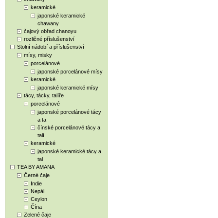
keramické
japonské keramické
chawany
čajový obřad chanoyu
rozličné příslušenství
Stolní nádobí a příslušenství
mísy, misky
porcelánové
japonské porcelánové mísy
keramické
japonské keramické mísy
tácy, tácky, talíře
porcelánové
japonské porcelánové tácy
a ta
čínské porcelánové tácy a
talí
keramické
japonské keramické tácy a
tal
TEA BY AMANA
Černé čaje
Indie
Nepál
Ceylon
Čína
Zelené čaje