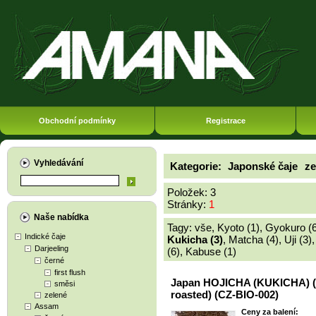
Obchodní podmínky
Registrace
Vyhledávání
Kategorie:
Japonské čaje
ze
Položek: 3
Stránky:
1
Naše nabídka
Tagy:
vše
,
Kyoto (1)
,
Gyokuro (6
Indické čaje
Kukicha (3)
,
Matcha (4)
,
Uji (3)
Darjeeling
(6)
,
Kabuse (1)
černé
first flush
Japan HOJICHA (KUKICHA) 
směsi
roasted) (CZ-BIO-002)
zelené
Assam
Ceny za balení: