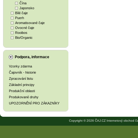
Čína
Japonsko
Bílé čaje
Puerh
Aromatisované čaje
Ovocné čaje
Rooibos
Bio/Organic
Podpora, informace
Vzorky zdarma
Čajovník - historie
Zpracování listu
Základní principy
Produkční oblasti
Produkované druhy
UPOZORNĚNÍ PRO ZÁKAZNÍKY
Copyright © 2026 ČAJ.CZ Internetový obchod ča