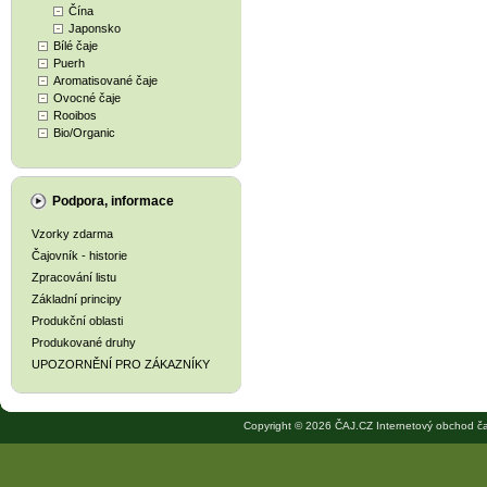
Čína
Japonsko
Bílé čaje
Puerh
Aromatisované čaje
Ovocné čaje
Rooibos
Bio/Organic
Podpora, informace
Vzorky zdarma
Čajovník - historie
Zpracování listu
Základní principy
Produkční oblasti
Produkované druhy
UPOZORNĚNÍ PRO ZÁKAZNÍKY
Copyright © 2026 ČAJ.CZ Internetový obchod ča