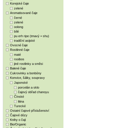
Korejské čaje
zelené
Aromatisované čaje
černé
zelené
oolong
bílé
pu erh ripe (tmavý = shu)
tradiční asijské
Ovocné čaje
Rostlinné čaje
maté
rooibos
jiné rostlinky a směsi
Balené čaje
Cukrovinky a bonbóny
Konvice, šálky, soupravy
Japonské
porcelán a sklo
čajový obřad chanoyu
Čínské
litina
Turecké
Ostatní čajové příslušenství
Čajové dózy
Knihy o čaji
Bio/Organic