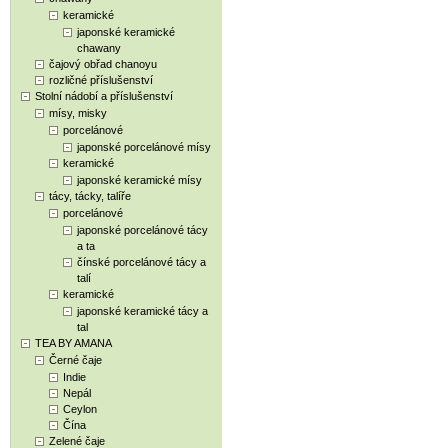
keramické
japonské keramické
chawany
čajový obřad chanoyu
rozličné příslušenství
Stolní nádobí a příslušenství
mísy, misky
porcelánové
japonské porcelánové mísy
keramické
japonské keramické mísy
tácy, tácky, talíře
porcelánové
japonské porcelánové tácy
a ta
čínské porcelánové tácy a
talí
keramické
japonské keramické tácy a
tal
TEA BY AMANA
Černé čaje
Indie
Nepál
Ceylon
Čína
Zelené čaje