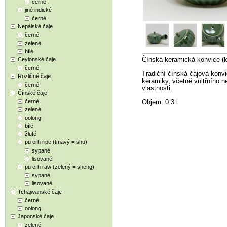
černé
jiné indické
černé
Nepálské čaje
černé
zelené
bílé
Ceylonské čaje
Čínská keramická konvice (ky
černé
Tradiční čínská čajová konv
Rozličné čaje
keramiky, včetně vnitřního n
černé
vlastnosti.
Čínské čaje
černé
Objem: 0.3 l
zelené
oolong
bílé
žluté
pu erh ripe (tmavý = shu)
sypané
lisované
pu erh raw (zelený = sheng)
sypané
lisované
Tchajwanské čaje
černé
oolong
Japonské čaje
zelené