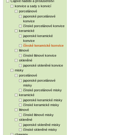
Čajové nádobí a příslušenství
konvice a sady s konvicí
porcelánové
japonské porcelánové
konvice
čínské porcelánové konvice
keramické
japonské keramické
konvice
čínské keramické konvice
litinové
čínské litinové konvice
skleněné
japonské skleněné konvice
misky
porcelánové
japonské porcelánové
misky
čínské porcelánové misky
keramické
japonské keramické misky
čínské keramické misky
litinové
čínské litinové misky
skleněné
japonské skleněné misky
čínské skleněné misky
chawany