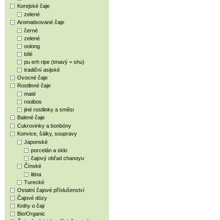
Korejské čaje
zelené
Aromatisované čaje
černé
zelené
oolong
bílé
pu erh ripe (tmavý = shu)
tradiční asijské
Ovocné čaje
Rostlinné čaje
maté
rooibos
jiné rostlinky a směsi
Balené čaje
Cukrovinky a bonbóny
Konvice, šálky, soupravy
Japonské
porcelán a sklo
čajový obřad chanoyu
Čínské
litina
Turecké
Ostatní čajové příslušenství
Čajové dózy
Knihy o čaji
Bio/Organic