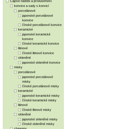
Čajové nádobí a příslušenství
konvice a sady s konvicí
porcelánové
japonské porcelánové
konvice
čínské porcelánové konvice
keramické
japonské keramické
konvice
čínské keramické konvice
litinové
čínské litinové konvice
skleněné
japonské skleněné konvice
misky
porcelánové
japonské porcelánové
misky
čínské porcelánové misky
keramické
japonské keramické misky
čínské keramické misky
litinové
čínské litinové misky
skleněné
japonské skleněné misky
čínské skleněné misky
chawany