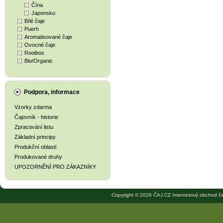
Čína
Japonsko
Bílé čaje
Puerh
Aromatisované čaje
Ovocné čaje
Rooibos
Bio/Organic
Podpora, informace
Vzorky zdarma
Čajovník - historie
Zpracování listu
Základní principy
Produkční oblasti
Produkované druhy
UPOZORNĚNÍ PRO ZÁKAZNÍKY
Copyright © 2026 ČAJ.CZ Internetový obchod ča