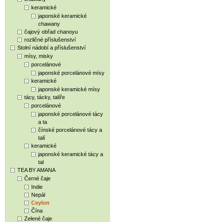
keramické
japonské keramické
chawany
čajový obřad chanoyu
rozličné příslušenství
Stolní nádobí a příslušenství
mísy, misky
porcelánové
japonské porcelánové mísy
keramické
japonské keramické mísy
tácy, tácky, talíře
porcelánové
japonské porcelánové tácy
a ta
čínské porcelánové tácy a
talí
keramické
japonské keramické tácy a
tal
TEA BY AMANA
Černé čaje
Indie
Nepál
Ceylon
Čína
Zelené čaje