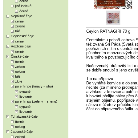
černé
jiné indické
černé
Nepálské čaje
černé
zelené
bílé
Ceylon RATNAGIRI 70 g
Ceylonské čaje
Centrálnímu pohoří ostrova S
černé
též zvaná Sri Páda (Svatá s
Rozličné čaje
pobřežních nížin s centráln
černé
působením monzunových dešť
Čínské čaje
kvalitního a povzbuzujícího č
černé
Načervenalý, drátovitý lis
zelené
se dobře snoubí s jeho osvěž
oolong
bílé
Tip na přípravu:
žluté
Do vyhřáté konvice o objemu 0
pu erh ripe (tmavý = shu)
nechte (za mírného protřepání
sypané
a vlhkost z konvice a poté z
luhování přelijte nálev přes 
lisované
stejném objemu, popřípadě vy
pu erh raw (zelený = sheng)
nálevu můžete v průběhu luho
sypané
část do připraveného šálku a
lisované
Tchajwanské čaje
černé
oolong
Japonské čaje
zelené