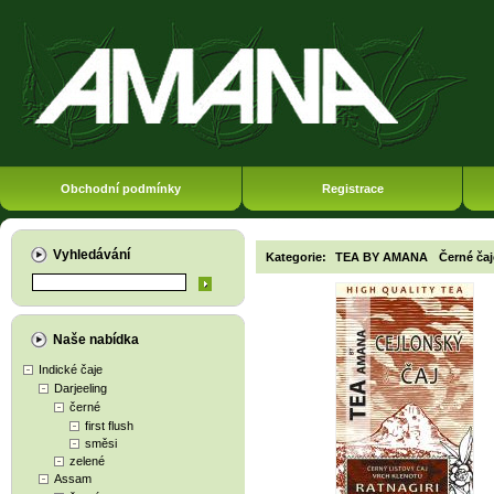
Obchodní podmínky
Registrace
Vyhledávání
Kategorie:
TEA BY AMANA
Černé čaj
Naše nabídka
Indické čaje
Darjeeling
černé
first flush
směsi
zelené
Assam