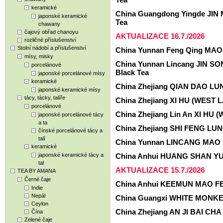
keramické
China Guangdong Yingde JIN
japonské keramické
Tea
chawany
čajový obřad chanoyu
AKTUALIZACE 16.7./2026
rozličné příslušenství
Stolní nádobí a příslušenství
China Yunnan Feng Qing MAO 
mísy, misky
China Yunnan Lincang JIN S
porcelánové
Black Tea
japonské porcelánové mísy
keramické
China Zhejiang QIAN DAO LU
japonské keramické mísy
tácy, tácky, talíře
China Zhejiang XI HU (WEST 
porcelánové
China Zhejiang Lin An XI HU
japonské porcelánové tácy
a ta
China Zhejiang SHI FENG LUN
čínské porcelánové tácy a
talí
China Yunnan LINCANG MAO F
keramické
japonské keramické tácy a
China Anhui HUANG SHAN YUN
tal
AKTUALIZACE 15.7./2026
TEA BY AMANA
Černé čaje
China Anhui KEEMUN MAO FEN
Indie
Nepál
China Guangxi WHITE MONKEY
Ceylon
China Zhejiang AN JI BAI CHA 
Čína
Zelené čaje