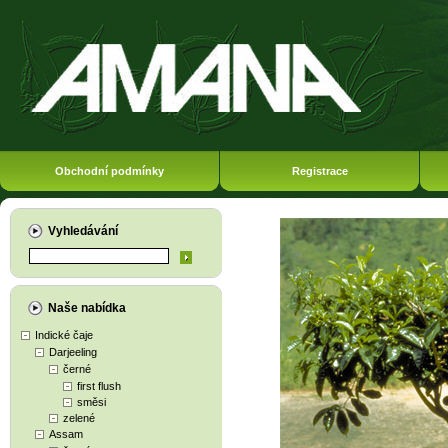
Obchodní podmínky
Registrace
Vyhledávání
Naše nabídka
Indické čaje
Darjeeling
černé
first flush
směsi
zelené
Assam