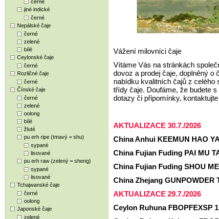
černé
jiné indické
černé
Nepálské čaje
černé
zelené
bílé
Vážení milovníci čaje
Ceylonské čaje
Vítáme Vás na stránkách společ
černé
dovoz a prodej čaje, doplněný o 
Rozličné čaje
nabídku kvalitních čajů z celéh
černé
třídy čaje. Doufáme, že budete s
Čínské čaje
dotazy či připomínky, kontaktuj
černé
zelené
oolong
bílé
AKTUALIZACE 30.7./2026
žluté
pu erh ripe (tmavý = shu)
China Anhui KEEMUN HAO YA 
sypané
China Fujian Fuding PAI MU TA
lisované
pu erh raw (zelený = sheng)
China Fujian Fuding SHOU ME
sypané
lisované
China Zhejang GUNPOWDER T
Tchajwanské čaje
AKTUALIZACE 29.7./2026
černé
oolong
Ceylon Ruhuna FBOPFEXSP 1 
Japonské čaje
zelené