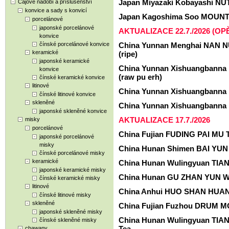
Japan Miyazaki Kobayashi NU
Čajové nádobí a příslušenství
konvice a sady s konvicí
Japan Kagoshima Soo MOUNTA
porcelánové
japonské porcelánové
AKTUALIZACE 22.7./2026 (O
konvice
čínské porcelánové konvice
China Yunnan Menghai NAN 
keramické
(ripe)
japonské keramické
China Yunnan Xishuangbann
konvice
(raw pu erh)
čínské keramické konvice
litinové
China Yunnan Xishuangbanna 
čínské litinové konvice
skleněné
China Yunnan Xishuangbanna 
japonské skleněné konvice
AKTUALIZACE 17.7./2026
misky
porcelánové
China Fujian FUDING PAI MU T
japonské porcelánové
misky
China Hunan Shimen BAI YUN
čínské porcelánové misky
keramické
China Hunan Wulingyuan TIAN
japonské keramické misky
China Hunan GU ZHAN YUN WU
čínské keramické misky
litinové
China Anhui HUO SHAN HUANG
čínské litinové misky
skleněné
China Fujian Fuzhou DRUM M
japonské skleněné misky
China Hunan Wulingyuan TIA
čínské skleněné misky
Tea
chawany