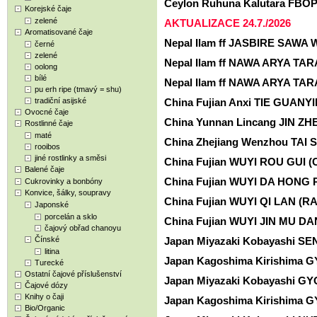
Ceylon Ruhuna Kalutara FBO
Korejské čaje
zelené
AKTUALIZACE 24.7./2026
Aromatisované čaje
Nepal Ilam ff JASBIRE SAWA Wh
černé
zelené
Nepal Ilam ff NAWA ARYA TARA
oolong
bílé
Nepal Ilam ff NAWA ARYA TAR
pu erh ripe (tmavý = shu)
tradiční asijské
China Fujian Anxi TIE GUANYI
Ovocné čaje
China Yunnan Lincang JIN ZH
Rostlinné čaje
maté
China Zhejiang Wenzhou TAI 
rooibos
jiné rostlinky a směsi
China Fujian WUYI ROU GUI 
Balené čaje
China Fujian WUYI DA HONG 
Cukrovinky a bonbóny
Konvice, šálky, soupravy
China Fujian WUYI QI LAN (R
Japonské
porcelán a sklo
China Fujian WUYI JIN MU D
čajový obřad chanoyu
Čínské
Japan Miyazaki Kobayashi S
litina
Japan Kagoshima Kirishima G
Turecké
Ostatní čajové příslušenství
Japan Miyazaki Kobayashi GY
Čajové dózy
Knihy o čaji
Japan Kagoshima Kirishima G
Bio/Organic