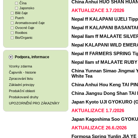
China Anhui HUO SHAN HUANG
Čína
Japonsko
AKTUALIZACE 3.7./2026
Bílé čaje
Puerh
Nepal ff KALAPANI UJELI Tipp
Aromatisované čaje
Nepal ff KALAPANI BASANTAH 
Ovocné čaje
Rooibos
Nepal Ilam ff MALAATE SILVER
Bio/Organic
Nepal KALAPANI WILD EMERAL
Nepal ff FARMERS SPRING Tip
Podpora, informace
Nepal Ilam sf MALAATE RUBY 
Vzorky zdarma
China Yunnan Simao Jingmai
Čajovník - historie
White Tea
Zpracování listu
China Anhui Hou Keng TAI PIN
Základní principy
Produkční oblasti
China Jiangsu Dong Shan TAI
Produkované druhy
Japan Kyoto UJI GYOKURO (
UPOZORNĚNÍ PRO ZÁKAZNÍKY
AKTUALIZACE 1.7./2026
Japan Kagoshima Soo GYOKU
AKTUALIZACE 26.6./2026
Formosa Spring Yunlin JIA YE