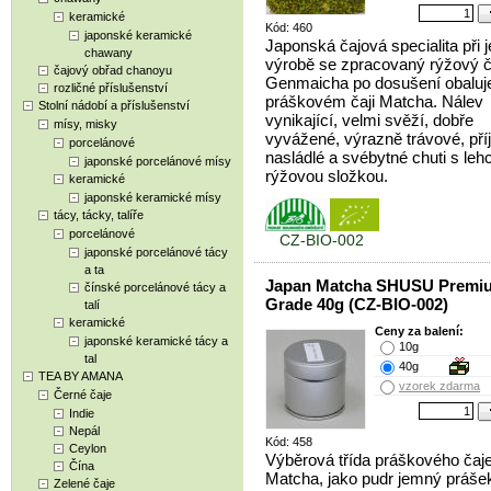
keramické
Kód: 460
japonské keramické
Japonská čajová specialita při je
chawany
výrobě se zpracovaný rýžový č
čajový obřad chanoyu
Genmaicha po dosušení obaluj
rozličné příslušenství
práškovém čaji Matcha. Nálev
Stolní nádobí a příslušenství
vynikající, velmi svěží, dobře
mísy, misky
vyvážené, výrazně trávové, př
porcelánové
nasládlé a svébytné chuti s leh
japonské porcelánové mísy
rýžovou složkou.
keramické
japonské keramické mísy
tácy, tácky, talíře
porcelánové
CZ-BIO-002
japonské porcelánové tácy
a ta
Japan Matcha SHUSU Premi
čínské porcelánové tácy a
Grade 40g (CZ-BIO-002)
talí
keramické
Ceny za balení:
japonské keramické tácy a
10g
tal
40g
TEA BY AMANA
vzorek zdarma
Černé čaje
Indie
Nepál
Kód: 458
Ceylon
Výběrová třída práškového čaj
Čína
Matcha, jako pudr jemný práše
Zelené čaje