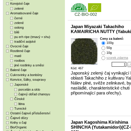
Korejské čaje
zelené
Aromatisované čaje
CZ-BIO-002
černé
zelené
Japan Miyazaki Takachiho
oolong
KAMAIRICHA NUTTY (Yabuki
bílé
pu erh ripe (tmavý = shu)
Ceny za balení:
tradiční asijské
100g
Ovocné čaje
50g
Rostlinné čaje
10g
maté
vzorek zdarma
rooibos
jiné rostlinky a směsi
Kód: 467
Balené čaje
Japonský zelený čaj vynikající 
Cukrovinky a bonbóny
oblasti Takachiho z kultivaru Ya
Konvice, šálky, soupravy
Nálev plné, svěže zelinkavé, by
Japonské
nasládlé, charakteristické chuti
porcelán a sklo
připomínající para ořechy).
čajový obřad chanoyu
Čínské
litina
Turecké
Ostatní čajové příslušenství
Čajové dózy
Japan Kagoshima Kirishima
Knihy o čaji
SHINCHA (Yutakamidori)(CZ-
Bio/Organic