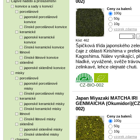
002)
Čajové nádobí a příslušenství
konvice a sady s konvicí
Ceny za balení:
porcelánové
100g
japonské porcelánové
50g
konvice
10g
čínské porcelánové konvice
vzorek zdarma
keramické
japonské keramické
Kód: 462
konvice
Špičková třída japonského zel
čínské keramické konvice
čaje z oblasti Kirishima v prefe
litinové
Kagoshima. Nálev vynikající, p
čínské litinové konvice
hladké, vyvážené, svěže trávo
skleněné
zelinkavé, lehce olejnaté chuti.
japonské skleněné konvice
misky
porcelánové
japonské porcelánové
CZ-BIO-002
misky
čínské porcelánové misky
Japan Miyazaki MATCHA IRI
keramické
GENMAICHA (Okumidori)(CZ
japonské keramické misky
002)
čínské keramické misky
litinové
Ceny za balení:
čínské litinové misky
100g
skleněné
50g
japonské skleněné misky
10g
čínské skleněné misky
vzorek zdarma
chawany