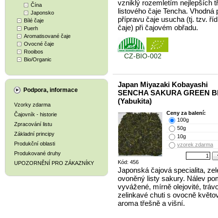
vzniklý rozemletím nejlepších t
Čína
listového čaje Tencha. Vhodná 
Japonsko
přípravu čaje usucha (tj. tzv. ří
Bílé čaje
čaje) při čajovém obřadu.
Puerh
Aromatisované čaje
Ovocné čaje
Rooibos
CZ-BIO-002
Bio/Organic
Japan Miyazaki Kobayashi
Podpora, informace
SENCHA SAKURA GREEN B
(Yabukita)
Vzorky zdarma
Ceny za balení:
Čajovník - historie
100g
Zpracování listu
50g
Základní principy
10g
Produkční oblasti
vzorek zdarma
Produkované druhy
Kód: 456
UPOZORNĚNÍ PRO ZÁKAZNÍKY
Japonská čajová specialita, zel
ovoněný listy sakury. Nálev p
vyvážené, mírně olejovité, tráv
zelinkavé chuti s ovocně květ
aroma třešně a višní.