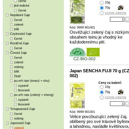
černé
10g
jiné indické
70g
černé
vzorek zdarma
Nepálské čaje
černé
zelené
Kód: 9999 901401
bílé
Osvěžující zelený čaj s nízkým
Ceylonské čaje
obsahem teinu je vhodný ke
černé
každodennímu pití.
Rozličné čaje
černé
Čínské čaje
černé
CZ-BIO-002
zelené
oolong
Japan SENCHA FUJI 70 g (CZ
bílé
002)
žluté
pu erh ripe (tmavý = shu)
Ceny za balení:
sypané
10g
lisované
70g
pu erh raw (zelený = sheng)
vzorek zdarma
sypané
lisované
Tchajwanské čaje
Kód: 9999 901301
černé
Velice povzbuzující zelený čaj,
oolong
oblíbený pro své trávově bylin
Japonské čaje
a lahodnou, nasládle květinovo
zelené