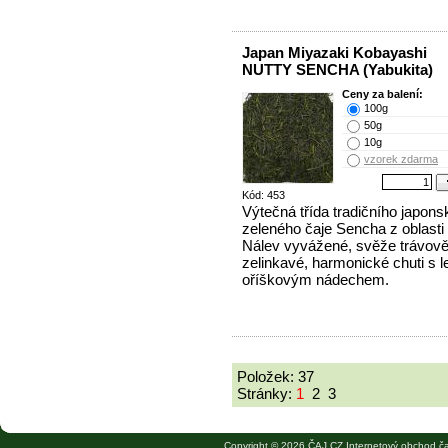
Japan Miyazaki Kobayashi
NUTTY SENCHA (Yabukita)
Ceny za balení:
100g
50g
10g
vzorek zdarma
Kód: 453
Výtečná třída tradičního japon
zeleného čaje Sencha z oblasti
Nálev vyvážené, svěže trávov
zelinkavé, harmonické chuti s 
oříškovým nádechem.
Položek: 37
Stránky:
1
2
3
Copyright © 2026 ČAJ.CZ Internetový obchod ča