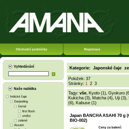
Obchodní podmínky
Registrace
Vyhledávání
Kategorie:
Japonské čaje
ze
Položek: 37
Stránky:
1
2
3
Naše nabídka
Tagy:
vše
,
Kyoto (1)
,
Gyokuro (6
Indické čaje
Kukicha (3)
,
Matcha (4)
,
Uji (3)
,
Darjeeling
(6)
,
Kabuse (1)
černé
first flush
Japan BANCHA ASAHI 70 g (
směsi
BIO-002)
zelené
Assam
Ceny za balení: