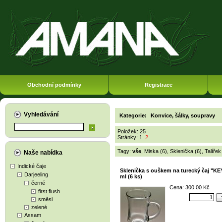
Obchodní podmínky
Registrace
Vyhledávání
Kategorie:
Konvice, šálky, soupravy
Položek: 25
Stránky:
1
2
Tagy:
vše
,
Miska (6)
,
Sklenička (6)
,
Talířek
Naše nabídka
Indické čaje
Sklenička s ouškem na turecký čaj "KE
Darjeeling
ml (6 ks)
černé
Cena: 300.00 Kč
first flush
směsi
zelené
Assam