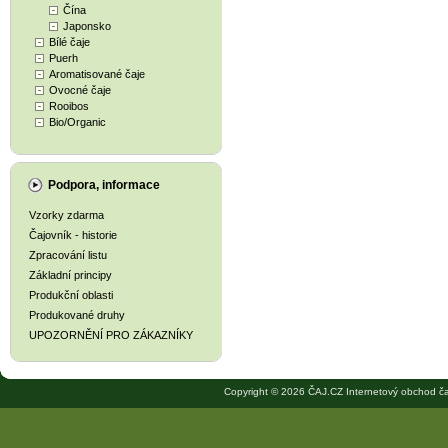
Čína
Japonsko
Bílé čaje
Puerh
Aromatisované čaje
Ovocné čaje
Rooibos
Bio/Organic
Podpora, informace
Vzorky zdarma
Čajovník - historie
Zpracování listu
Základní principy
Produkční oblasti
Produkované druhy
UPOZORNĚNÍ PRO ZÁKAZNÍKY
Copyright © 2026 ČAJ.CZ Internetový obchod ča