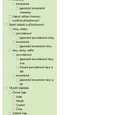
keramické
japonské keramické
chawany
čajový obřad chanoyu
rozličné příslušenství
Stolní nádobí a příslušenství
mísy, misky
porcelánové
japonské porcelánové mísy
keramické
japonské keramické mísy
tácy, tácky, talíře
porcelánové
japonské porcelánové tácy
a ta
čínské porcelánové tácy a
talí
keramické
japonské keramické tácy a
tal
TEA BY AMANA
Černé čaje
Indie
Nepál
Ceylon
Čína
Zelené čaje