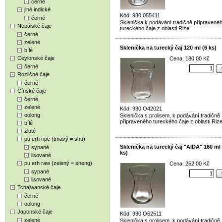
černé
jiné indické
Kód: 930 055411
černé
Sklenička k podávání tradičně připravené
Nepálské čaje
tureckého čaje z oblasti Rize.
černé
zelené
Sklenička na turecký čaj 120 ml (6 ks)
bílé
Ceylonské čaje
Cena: 180.00 Kč
černé
Rozličné čaje
černé
Čínské čaje
černé
zelené
Kód: 930 O42021
oolong
Sklenička s prolisem, k podávání tradičně
připraveného tureckého čaje z oblasti Rize
bílé
žluté
pu erh ripe (tmavý = shu)
Sklenička na turecký čaj "AIDA" 160 ml 
sypané
ks)
lisované
pu erh raw (zelený = sheng)
Cena: 252.00 Kč
sypané
lisované
Tchajwanské čaje
černé
oolong
Japonské čaje
Kód: 930 O62511
zelené
Sklenička s prolisem, k podávání tradičně