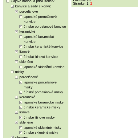
Čajové nádobí a příslušenství
Stránky:
1
2
konvice a sady s konvicí
porcelánové
japonské porcelánové
konvice
čínské porcelánové konvice
keramické
japonské keramické
konvice
čínské keramické konvice
litinové
čínské litinové konvice
skleněné
japonské skleněné konvice
misky
porcelánové
japonské porcelánové
misky
čínské porcelánové misky
keramické
japonské keramické misky
čínské keramické misky
litinové
čínské litinové misky
skleněné
japonské skleněné misky
čínské skleněné misky
chawany