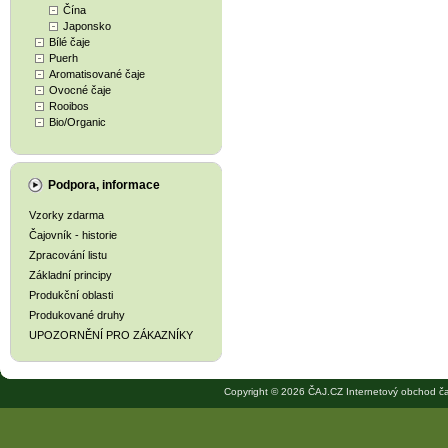
Čína
Japonsko
Bílé čaje
Puerh
Aromatisované čaje
Ovocné čaje
Rooibos
Bio/Organic
Podpora, informace
Vzorky zdarma
Čajovník - historie
Zpracování listu
Základní principy
Produkční oblasti
Produkované druhy
UPOZORNĚNÍ PRO ZÁKAZNÍKY
Copyright © 2026 ČAJ.CZ Internetový obchod ča