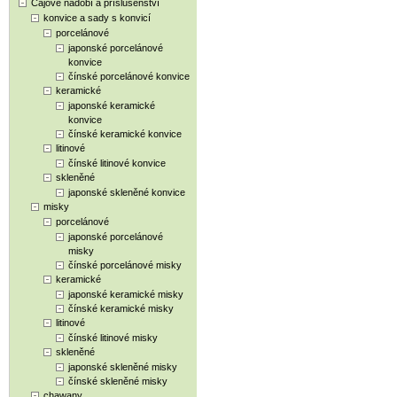
Čajové nádobí a příslušenství
konvice a sady s konvicí
porcelánové
japonské porcelánové
konvice
čínské porcelánové konvice
keramické
japonské keramické
konvice
čínské keramické konvice
litinové
čínské litinové konvice
skleněné
japonské skleněné konvice
misky
porcelánové
japonské porcelánové
misky
čínské porcelánové misky
keramické
japonské keramické misky
čínské keramické misky
litinové
čínské litinové misky
skleněné
japonské skleněné misky
čínské skleněné misky
chawany