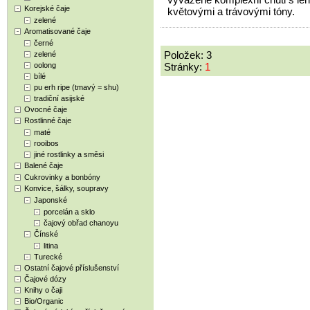
Korejské čaje
květovými a trávovými tóny.
zelené
Aromatisované čaje
černé
Položek: 3
zelené
oolong
Stránky:
1
bílé
pu erh ripe (tmavý = shu)
tradiční asijské
Ovocné čaje
Rostlinné čaje
maté
rooibos
jiné rostlinky a směsi
Balené čaje
Cukrovinky a bonbóny
Konvice, šálky, soupravy
Japonské
porcelán a sklo
čajový obřad chanoyu
Čínské
litina
Turecké
Ostatní čajové příslušenství
Čajové dózy
Knihy o čaji
Bio/Organic