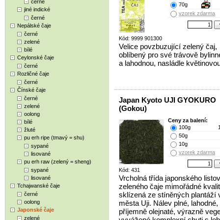
černé
70g
jiné indické
vzorek zdarma
černé
Nepálské čaje
černé
Kód: 9999 901300
zelené
Velice povzbuzující zelený čaj,
bílé
oblíbený pro své trávově bylin
Ceylonské čaje
a lahodnou, nasládle květinovo
černé
Rozličné čaje
černé
Čínské čaje
černé
Japan Kyoto UJI GYOKURO
zelené
(Gokou)
oolong
Ceny za balení:
bílé
100g
žluté
50g
pu erh ripe (tmavý = shu)
10g
sypané
vzorek zdarma
lisované
pu erh raw (zelený = sheng)
sypané
Kód: 431
Vrcholná třída japonského listo
lisované
zeleného čaje mimořádné kvalit
Tchajwanské čaje
sklízená ze stíněných plantáží v
černé
oolong
města Uji. Nálev plné, lahodné,
Japonské čaje
příjemně olejnaté, výrazně vege
zelené
vyvážené komplexní chuti s le