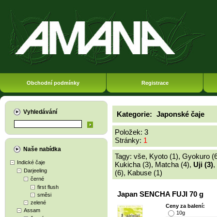
Obchodní podmínky
Registrace
Vyhledávání
Kategorie:
Japonské čaje
Položek: 3
Stránky:
1
Naše nabídka
Tagy:
vše
,
Kyoto (1)
,
Gyokuro (6
Indické čaje
Kukicha (3)
,
Matcha (4)
,
Uji (3)
,
Darjeeling
(6)
,
Kabuse (1)
černé
first flush
Japan SENCHA FUJI 70 g
směsi
zelené
Ceny za balení:
Assam
10g