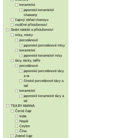
keramické
japonské keramické
chawany
čajový obřad chanoyu
rozličné příslušenství
Stolní nádobí a příslušenství
mísy, misky
porcelánové
japonské porcelánové mísy
keramické
japonské keramické mísy
tácy, tácky, talíře
porcelánové
japonské porcelánové tácy
a ta
čínské porcelánové tácy a
talí
keramické
japonské keramické tácy a
tal
TEA BY AMANA
Černé čaje
Indie
Nepál
Ceylon
Čína
Zelené čaje