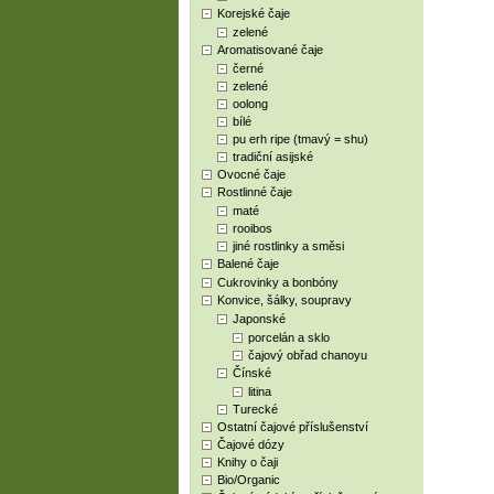
Korejské čaje
zelené
Aromatisované čaje
černé
zelené
oolong
bílé
pu erh ripe (tmavý = shu)
tradiční asijské
Ovocné čaje
Rostlinné čaje
maté
rooibos
jiné rostlinky a směsi
Balené čaje
Cukrovinky a bonbóny
Konvice, šálky, soupravy
Japonské
porcelán a sklo
čajový obřad chanoyu
Čínské
litina
Turecké
Ostatní čajové příslušenství
Čajové dózy
Knihy o čaji
Bio/Organic