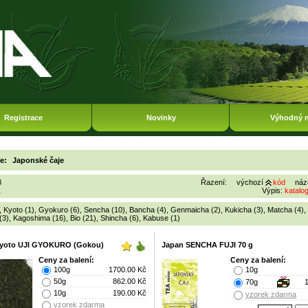
Registrace
Novinky
Výhodný 
ie:
Japonské čaje
3
Řazení:
výchozí
kód
náz
1
Výpis:
katalo
,
Kyoto (1)
,
Gyokuro (6)
,
Sencha (10)
,
Bancha (4)
,
Genmaicha (2)
,
Kukicha (3)
,
Matcha (4)
,
(3)
,
Kagoshima (16)
,
Bio (21)
,
Shincha (6)
,
Kabuse (1)
Kyoto UJI GYOKURO (Gokou)
Japan SENCHA FUJI 70 g
Ceny za balení:
Ceny za balení:
100g
1700.00 Kč
10g
50g
862.00 Kč
70g
10g
190.00 Kč
vzorek zdarma
vzorek zdarma