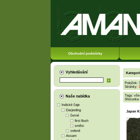
Obchodní podmínky
Vyhledávání
Kategor
Položek: 
Stránky:
Tagy:
vše
Naše nabídka
Shizuoka 
Indické čaje
Darjeeling
Japan 
černé
first flush
směsi
zelené
Assam