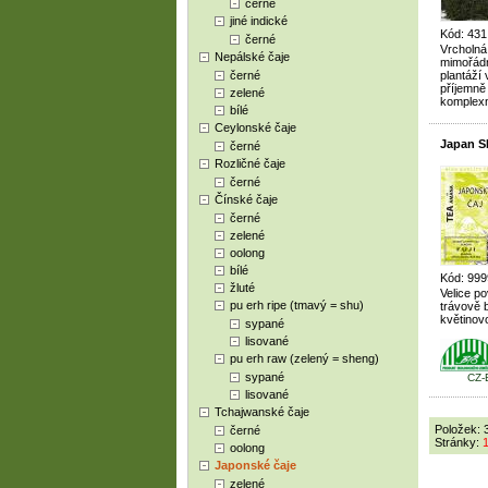
černé
jiné indické
Kód: 431
černé
Vrcholná
Nepálské čaje
mimořádn
černé
plantáží 
příjemně
zelené
komplexn
bílé
Ceylonské čaje
Japan S
černé
Rozličné čaje
černé
Čínské čaje
černé
zelené
oolong
bílé
Kód: 999
žluté
Velice po
pu erh ripe (tmavý = shu)
trávově 
květinov
sypané
lisované
pu erh raw (zelený = sheng)
sypané
CZ-
lisované
Tchajwanské čaje
Položek: 
černé
Stránky:
oolong
Japonské čaje
zelené