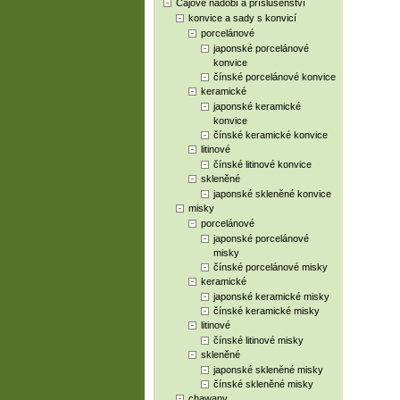
Čajové nádobí a příslušenství
konvice a sady s konvicí
porcelánové
japonské porcelánové
konvice
čínské porcelánové konvice
keramické
japonské keramické
konvice
čínské keramické konvice
litinové
čínské litinové konvice
skleněné
japonské skleněné konvice
misky
porcelánové
japonské porcelánové
misky
čínské porcelánové misky
keramické
japonské keramické misky
čínské keramické misky
litinové
čínské litinové misky
skleněné
japonské skleněné misky
čínské skleněné misky
chawany