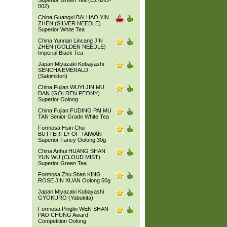
Superior Green Tea (CZ-BIO-
002)
China Guangxi BAI HAO YIN
ZHEN (SILVER NEEDLE)
Superior White Tea
China Yunnan Lincang JIN
ZHEN (GOLDEN NEEDLE)
Imperial Black Tea
Japan Miyazaki Kobayashi
SENCHA EMERALD
(Sakimidori)
China Fujian WUYI JIN MU
DAN (GOLDEN PEONY)
Superior Oolong
China Fujian FUDING PAI MU
TAN Senior Grade White Tea
Formosa Hsin Chu
BUTTERFLY OF TAIWAN
Superior Fancy Oolong 30g
China Anhui HUANG SHAN
YUN WU (CLOUD MIST)
Superior Green Tea
Formosa Zhu Shan KING
ROSE JIN XUAN Oolong 50g
Japan Miyazaki Kobayashi
GYOKURO (Yabukita)
Formosa Pinglin WEN SHAN
PAO CHUNG Award
Competition Oolong