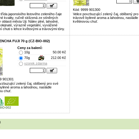
Kód: 9999 901300
 třída japonského listového zeleného čaje
Velice povzbuzující zelený čaj, oblíbený pro
é kvality, ručně sklízená ze stíněných
trávově bylinné aroma a lahodnou, nasládle
v oblasti města Uji. Nálev plné, lahodné,
květinovou chuť.
 olejnaté, výrazně vegetální, vyvážené
í chuti s lehce květovými a trávovými tóny.
ENCHA FUJI 70 g (CZ-BIO-002)
Ceny za balení:
10g
50.00 Kč
70g
212.00 Kč
vzorek zdarma
9 901301
vzbuzující zelený čaj, oblíbený pro své
bylinné aroma a lahodnou, nasládle
ou chuť.
BIO-002
3
1