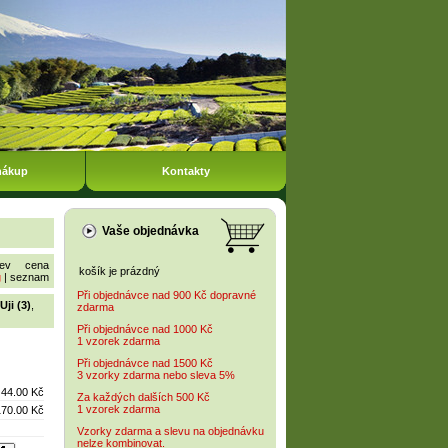
nákup
Kontakty
Vaše objednávka
ev
cena
košík je prázdný
g
|
seznam
Při objednávce nad 900 Kč dopravné
Uji (3)
,
zdarma
Při objednávce nad 1000 Kč
1 vzorek zdarma
Při objednávce nad 1500 Kč
3 vzorky zdarma nebo sleva 5%
44.00 Kč
Za každých dalších 500 Kč
1 vzorek zdarma
170.00 Kč
Vzorky zdarma a slevu na objednávku
nelze kombinovat.