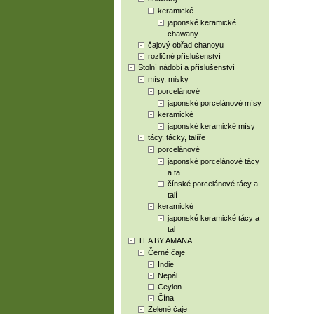
keramické
japonské keramické
chawany
čajový obřad chanoyu
rozličné příslušenství
Stolní nádobí a příslušenství
mísy, misky
porcelánové
japonské porcelánové mísy
keramické
japonské keramické mísy
tácy, tácky, talíře
porcelánové
japonské porcelánové tácy
a ta
čínské porcelánové tácy a
talí
keramické
japonské keramické tácy a
tal
TEA BY AMANA
Černé čaje
Indie
Nepál
Ceylon
Čína
Zelené čaje