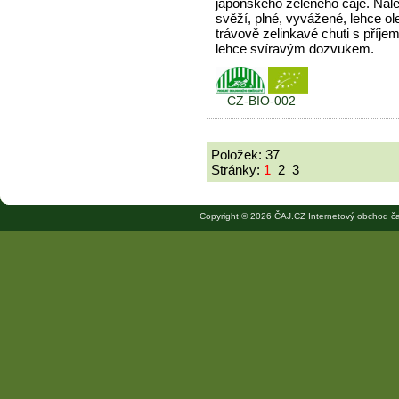
japonského zeleného čaje. Nál
svěží, plné, vyvážené, lehce ole
trávově zelinkavé chuti s příje
lehce svíravým dozvukem.
CZ-BIO-002
Položek: 37
Stránky:
1
2
3
Copyright © 2026 ČAJ.CZ Internetový obchod ča