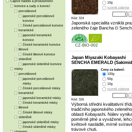
Čajové nádobí a příslušenství
10g
konvice a sady s konvicí
vzorek zdarma
porcelánové
japonské porcelánové
Kód: 324
konvice
Japonská specialita vzniklá pr
čínské porcelánové konvice
zeleného čaje Bancha či Sench
keramické
japonské keramické
konvice
čínské keramické konvice
CZ-BIO-002
litinové
čínské litinové konvice
Japan Miyazaki Kobayashi
skleněné
SENCHA EMERALD (Sakimido
japonské skleněné konvice
misky
Ceny za balení:
porcelánové
100g
japonské porcelánové
50g
misky
10g
čínské porcelánové misky
vzorek zdarma
keramické
japonské keramické misky
Kód: 326
čínské keramické misky
Výborná střední kvalitativní tříd
litinové
tradičního japonského zeleného
čínské litinové misky
oblasti Kobayashi. Nálev vynikaj
skleněné
poměrně plné a vyvážené, lehc
japonské skleněné misky
květově nasládlé, mírně svírav
čínské skleněné misky
trávové chuti.
chawany