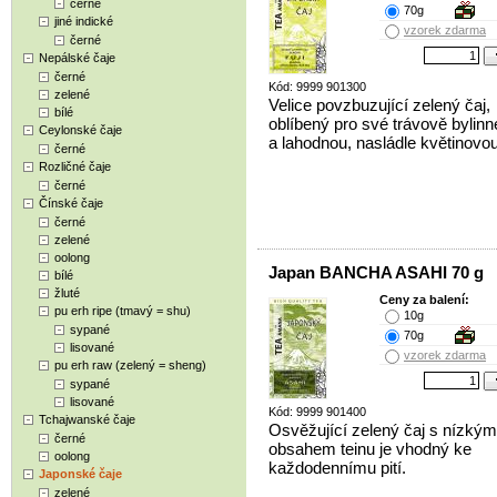
černé
70g
jiné indické
vzorek zdarma
černé
Nepálské čaje
černé
Kód: 9999 901300
zelené
Velice povzbuzující zelený čaj,
bílé
oblíbený pro své trávově bylin
Ceylonské čaje
a lahodnou, nasládle květinovo
černé
Rozličné čaje
černé
Čínské čaje
černé
zelené
oolong
Japan BANCHA ASAHI 70 g
bílé
žluté
Ceny za balení:
pu erh ripe (tmavý = shu)
10g
sypané
70g
lisované
vzorek zdarma
pu erh raw (zelený = sheng)
sypané
lisované
Kód: 9999 901400
Tchajwanské čaje
Osvěžující zelený čaj s nízkým
černé
obsahem teinu je vhodný ke
oolong
každodennímu pití.
Japonské čaje
zelené