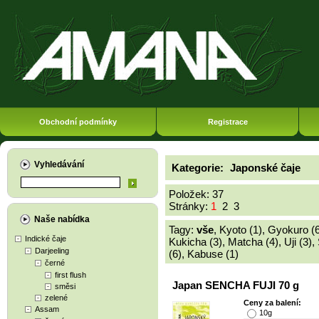
Obchodní podmínky
Registrace
Vyhledávání
Kategorie:
Japonské čaje
Položek: 37
Stránky:
1
2
3
Naše nabídka
Tagy:
vše
,
Kyoto (1)
,
Gyokuro (6
Indické čaje
Kukicha (3)
,
Matcha (4)
,
Uji (3)
,
Darjeeling
(6)
,
Kabuse (1)
černé
first flush
Japan SENCHA FUJI 70 g
směsi
zelené
Ceny za balení:
Assam
10g