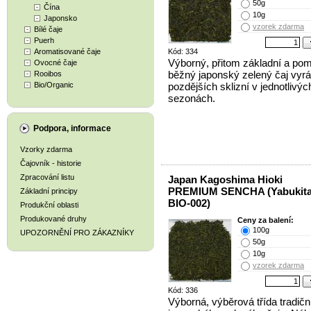
50g
Čína
10g
Japonsko
vzorek zdarma
Bílé čaje
Puerh
Aromatisované čaje
Kód: 334
Výborný, přitom základní a po
Ovocné čaje
běžný japonský zelený čaj vyr
Rooibos
Bio/Organic
pozdějších sklizní v jednotlivýc
sezonách.
Podpora, informace
Vzorky zdarma
Čajovník - historie
Zpracování listu
Japan Kagoshima Hioki
PREMIUM SENCHA (Yabukita
Základní principy
BIO-002)
Produkční oblasti
Produkované druhy
Ceny za balení:
100g
UPOZORNĚNÍ PRO ZÁKAZNÍKY
50g
10g
vzorek zdarma
Kód: 336
Výborná, výběrová třída tradičn