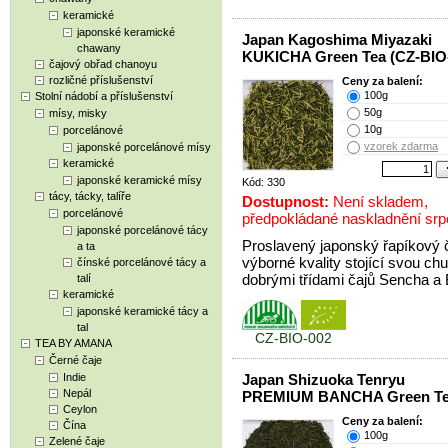
keramické
japonské keramické
Japan Kagoshima Miyazaki
chawany
KUKICHA Green Tea (CZ-BIO
čajový obřad chanoyu
rozličné příslušenství
Ceny za balení:
100g
Stolní nádobí a příslušenství
50g
mísy, misky
10g
porcelánové
vzorek zdarma
japonské porcelánové mísy
keramické
japonské keramické mísy
Kód: 330
tácy, tácky, talíře
Dostupnost:
Není skladem,
porcelánové
předpokládané naskladnění sr
japonské porcelánové tácy
Proslavený japonský řapíkový 
a ta
výborné kvality stojící svou chu
čínské porcelánové tácy a
dobrými třídami čajů Sencha a
talí
keramické
japonské keramické tácy a
tal
CZ-BIO-002
TEA BY AMANA
Černé čaje
Indie
Japan Shizuoka Tenryu
Nepál
PREMIUM BANCHA Green T
Ceylon
Ceny za balení:
Čína
100g
Zelené čaje