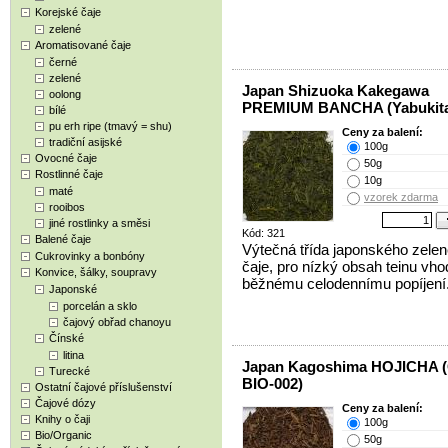
Korejské čaje
zelené
Aromatisované čaje
černé
zelené
Japan Shizuoka Kakegawa
oolong
PREMIUM BANCHA (Yabukit
bílé
pu erh ripe (tmavý = shu)
Ceny za balení:
tradiční asijské
100g
Ovocné čaje
50g
Rostlinné čaje
10g
maté
vzorek zdarma
rooibos
jiné rostlinky a směsi
Kód: 321
Balené čaje
Výtečná třída japonského zele
Cukrovinky a bonbóny
čaje, pro nízký obsah teinu vho
Konvice, šálky, soupravy
běžnému celodennímu popíjení
Japonské
porcelán a sklo
čajový obřad chanoyu
Čínské
litina
Japan Kagoshima HOJICHA (
Turecké
BIO-002)
Ostatní čajové příslušenství
Čajové dózy
Ceny za balení:
Knihy o čaji
100g
Bio/Organic
50g