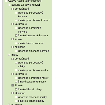
Čajové nádobí a příslušenství
konvice a sady s konvicí
porcelánové
japonské porcelánové
konvice
čínské porcelánové konvice
keramické
japonské keramické
konvice
čínské keramické konvice
litinové
čínské litinové konvice
skleněné
japonské skleněné konvice
misky
porcelánové
japonské porcelánové
misky
čínské porcelánové misky
keramické
japonské keramické misky
čínské keramické misky
litinové
čínské litinové misky
skleněné
japonské skleněné misky
čínské skleněné misky
chawany