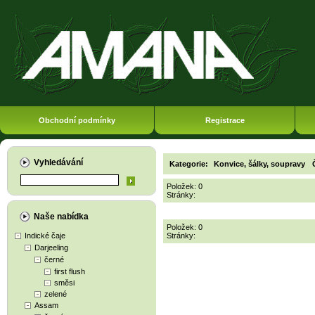
Obchodní podmínky
Registrace
Vyhledávání
Kategorie:
Konvice, šálky, soupravy
Položek: 0
Stránky:
Naše nabídka
Položek: 0
Indické čaje
Stránky:
Darjeeling
černé
first flush
směsi
zelené
Assam