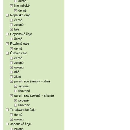
černé
jiné indické
černé
Nepálské čaje
černé
zelené
bílé
Ceylonské čaje
černé
Rozličné čaje
černé
Čínské čaje
černé
zelené
oolong
bílé
žluté
pu erh ripe (tmavý = shu)
sypané
lisované
pu erh raw (zelený = sheng)
sypané
lisované
Tchajwanské čaje
černé
oolong
Japonské čaje
zelené