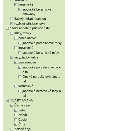
keramické
japonské keramické
chawany
čajový obřad chanoyu
rozličné příslušenství
Stolní nádobí a příslušenství
mísy, misky
porcelánové
japonské porcelánové mísy
keramické
japonské keramické mísy
tácy, tácky, talíře
porcelánové
japonské porcelánové tácy
a ta
čínské porcelánové tácy a
talí
keramické
japonské keramické tácy a
tal
TEA BY AMANA
Černé čaje
Indie
Nepál
Ceylon
Čína
Zelené čaje