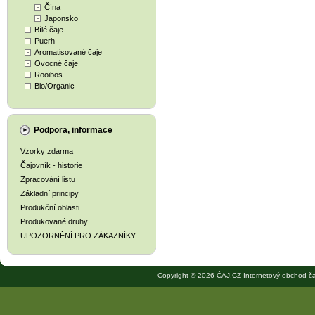
Čína
Japonsko
Bílé čaje
Puerh
Aromatisované čaje
Ovocné čaje
Rooibos
Bio/Organic
Podpora, informace
Vzorky zdarma
Čajovník - historie
Zpracování listu
Základní principy
Produkční oblasti
Produkované druhy
UPOZORNĚNÍ PRO ZÁKAZNÍKY
Copyright © 2026 ČAJ.CZ Internetový obchod ča