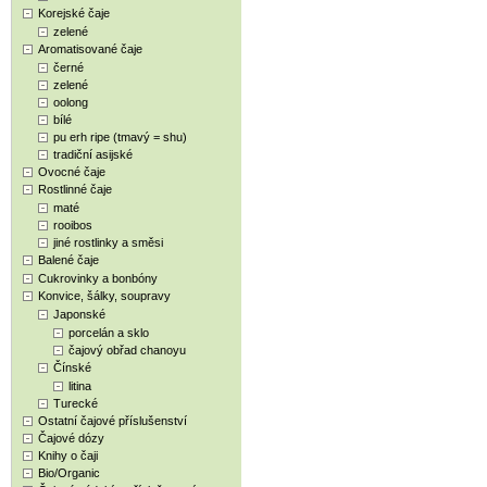
Korejské čaje
zelené
Aromatisované čaje
černé
zelené
oolong
bílé
pu erh ripe (tmavý = shu)
tradiční asijské
Ovocné čaje
Rostlinné čaje
maté
rooibos
jiné rostlinky a směsi
Balené čaje
Cukrovinky a bonbóny
Konvice, šálky, soupravy
Japonské
porcelán a sklo
čajový obřad chanoyu
Čínské
litina
Turecké
Ostatní čajové příslušenství
Čajové dózy
Knihy o čaji
Bio/Organic