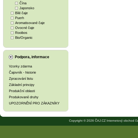
Čína
Japonsko
Bílé čaje
Puerh
Aromatisované čaje
Ovocné čaje
Rooibos
Bio/Organic
Podpora, informace
Vzorky zdarma
Čajovník - historie
Zpracování listu
Základní principy
Produkční oblasti
Produkované druhy
UPOZORNĚNÍ PRO ZÁKAZNÍKY
Copyright © 2026 ČAJ.CZ Internetový obchod ča