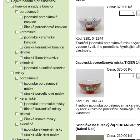
14 cm
Čajové nádobí a příslušenství
konvice a sady s konvicí
Cena: 370.00 Kč
porcelánové
japonské porcelánové
konvice
čínské porcelánové konvice
keramické
japonské keramické
Kód: 9191 041244
konvice
Tradiční japonská porcelánová miska vyr
vysoce kvalitního porcelánu. Vynikající už
čínské keramické konvice
vlastnosti.
litinové
čínské litinové konvice
skleněné
Japonská porcelánová miska TIGER 1
japonské skleněné konvice
Cena: 370.00 Kč
misky
porcelánové
japonské porcelánové
misky
čínské porcelánové misky
keramické
Kód: 9191 041241
japonské keramické misky
Tradiční japonská porcelánová miska vyr
čínské keramické misky
vysoce kvalitního porcelánu. Vynikající už
vlastnosti.
litinové
čínské litinové misky
skleněné
Sklenička na turecký čaj "CIHANGIR" 9
(balení 6 ks)
japonské skleněné misky
čínské skleněné misky
Cena: 210.00 Kč
chawany