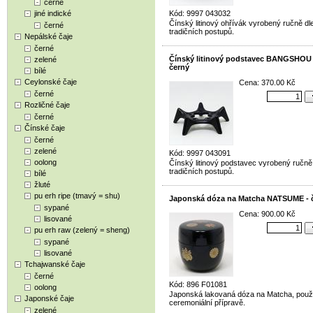
černé
jiné indické
Kód: 9997 043032
Čínský litinový ohřívák vyrobený ručně dl
černé
tradičních postupů.
Nepálské čaje
černé
Čínský litinový podstavec BANGSHOU 
zelené
černý
bílé
Ceylonské čaje
Cena: 370.00 Kč
černé
Rozličné čaje
černé
Čínské čaje
černé
zelené
Kód: 9997 043091
oolong
Čínský litinový podstavec vyrobený ručně
tradičních postupů.
bílé
žluté
pu erh ripe (tmavý = shu)
Japonská dóza na Matcha NATSUME - 
sypané
Cena: 900.00 Kč
lisované
pu erh raw (zelený = sheng)
sypané
lisované
Tchajwanské čaje
černé
Kód: 896 F01081
oolong
Japonská lakovaná dóza na Matcha, použí
Japonské čaje
ceremoniální přípravě.
zelené