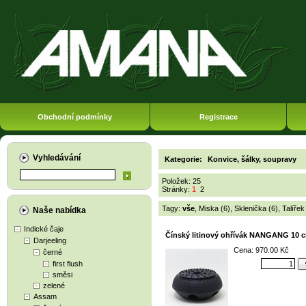
Obchodní podmínky
Registrace
Vyhledávání
Kategorie:
Konvice, šálky, soupravy
Položek: 25
Stránky:
1
2
Tagy:
vše
,
Miska (6)
,
Sklenička (6)
,
Talířek
Naše nabídka
Indické čaje
Čínský litinový ohřívák NANGANG 10 c
Darjeeling
Cena: 970.00 Kč
černé
first flush
směsi
zelené
Assam