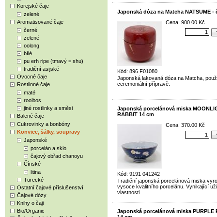
Korejské čaje
Japonská dóza na Matcha NATSUME - 
zelené
Aromatisované čaje
Cena: 900.00 Kč
černé
zelené
oolong
bílé
pu erh ripe (tmavý = shu)
tradiční asijské
Kód: 896 F01080
Ovocné čaje
Japonská lakovaná dóza na Matcha, použí
ceremoniální přípravě.
Rostlinné čaje
maté
rooibos
jiné rostlinky a směsi
Japonská porcelánová miska MOONL
RABBIT 14 cm
Balené čaje
Cukrovinky a bonbóny
Cena: 370.00 Kč
Konvice, šálky, soupravy
Japonské
porcelán a sklo
čajový obřad chanoyu
Čínské
litina
Kód: 9191 041242
Turecké
Tradiční japonská porcelánová miska vyr
vysoce kvalitního porcelánu. Vynikající už
Ostatní čajové příslušenství
vlastnosti.
Čajové dózy
Knihy o čaji
Bio/Organic
Japonská porcelánová miska PURPLE