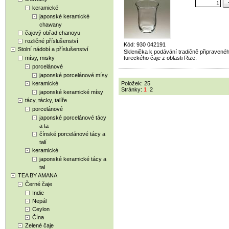
keramické
japonské keramické
chawany
čajový obřad chanoyu
rozličné příslušenství
Kód: 930 042191
Stolní nádobí a příslušenství
Sklenička k podávání tradičně připravené
mísy, misky
tureckého čaje z oblasti Rize.
porcelánové
japonské porcelánové mísy
keramické
Položek: 25
Stránky:
1
2
japonské keramické mísy
tácy, tácky, talíře
porcelánové
japonské porcelánové tácy
a ta
čínské porcelánové tácy a
talí
keramické
japonské keramické tácy a
tal
TEA BY AMANA
Černé čaje
Indie
Nepál
Ceylon
Čína
Zelené čaje