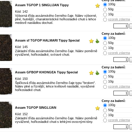
Ceny za balení:
100g
Assam TGFOP 1 SINGLIJAN Tippy
50g
Kód: 142
10g
Výborná třída assámského černého čaje. Nálev výborné,
plné, hutnější, charakteristické hořkosladké chuti s lehce
vzorek zdarma
medově nasládlou dochutí.
Ceny za balení:
100g
Assam sf TGFOP HALMARI Tippy Special
50g
Kód: 145
10g
Základní třída assámského černého čaje. Nálev poměrně
vzorek zdarma
vyvážené, hořkosladké, svíravé chuti.
Ceny za balení:
100g
Assam GFBOP KHONGEA Tippy Special
50g
Kód: 150
10g
Špičková třída assámského černého čaje typu "broken".
Nálev plné a říznější, lehce květově nasládlé, vyvážené
vzorek zdarma
hořkosladké chuti.
Ceny za balení:
100g
Assam TGFOP SINGLIJAN
50g
Kód: 152
10g
Základní třída assámského černého čaje. Nálev poměrně
vzorek zdarma
vyvážené, hořkosladké chuti s lehkými ovocnými tóny.