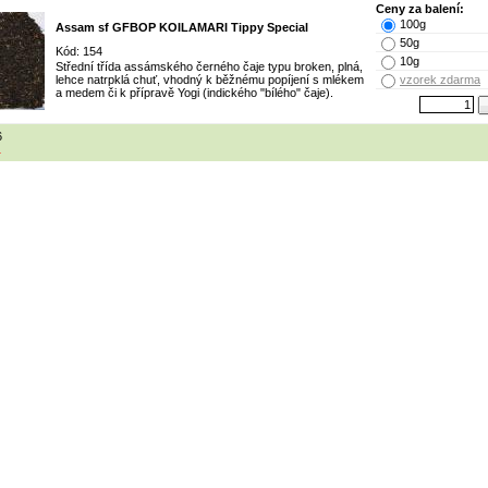
Ceny za balení:
100g
Assam sf GFBOP KOILAMARI Tippy Special
50g
Kód: 154
10g
Střední třída assámského černého čaje typu broken, plná,
lehce natrpklá chuť, vhodný k běžnému popíjení s mlékem
vzorek zdarma
a medem či k přípravě Yogi (indického "bílého" čaje).
6
1