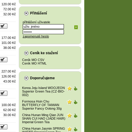
120.00 Kč
72.00 Kč
Přihlášení
32.00 Kč
přihlášení uživatele
zapomenuté heslo
177.00 Kč
101.00 Kč
38.00 Kč
Ceník ke stažení
Ceník MO CSV
Ceník MO HTML
227.00 Kč
126.00 Kč
Doporučujeme
43.00 Kč
Korea Jeju Island WOOJEON
Superior Green Tea (CZ-BIO-
002)
Formosa Hsin Chu
100.00 Kč
BUTTERFLY OF TAIWAN
Superior Fancy Oolong 30g
62.00 Kč
30.00 Kč
China Hunan Ming Qian JUN
SHAN CUI HAO (JADE HAIR)
Imperial Green Tea
China Hunan Jasmin SPRING