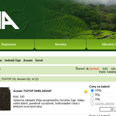
Registrace
Novinky
Výhodný 
ie:
Indické čaje
Assam
černé
6
Řazení:
výchozí
kód
náz
1
Výpis:
katalo
,
TGFOP (4)
,
Assam (6)
,
sf (2)
Ceny za balení:
100g
Assam TGFOP DHELAKHAT
50g
Kód: 140
10g
Výborná základní třída assámského černého čaje. Nálev
velmi dobré, poměrně vyvážené, hořkosladké chuti s
vzorek zdarma
lehkými ovocnými tóny.