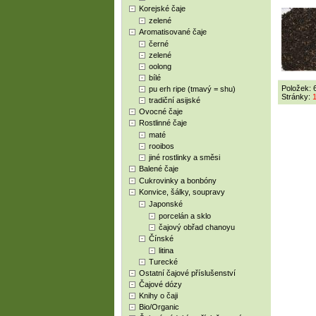
Korejské čaje
zelené
Aromatisované čaje
černé
zelené
oolong
bílé
Položek: 
pu erh ripe (tmavý = shu)
Stránky:
tradiční asijské
Ovocné čaje
Rostlinné čaje
maté
rooibos
jiné rostlinky a směsi
Balené čaje
Cukrovinky a bonbóny
Konvice, šálky, soupravy
Japonské
porcelán a sklo
čajový obřad chanoyu
Čínské
litina
Turecké
Ostatní čajové příslušenství
Čajové dózy
Knihy o čaji
Bio/Organic