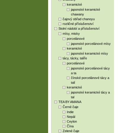
keramické
japonské keramické
chawany
čajový obřad chanoyu
rozličné příslušenství
Stolní nádobí a příslušenství
mísy, misky
porcelánové
japonské porcelánové mísy
keramické
japonské keramické mísy
tácy, tácky, talíře
porcelánové
japonské porcelánové tácy
a ta
čínské porcelánové tácy a
talí
keramické
japonské keramické tácy a
tal
TEA BY AMANA
Černé čaje
Indie
Nepál
Ceylon
Čína
Zelené čaje