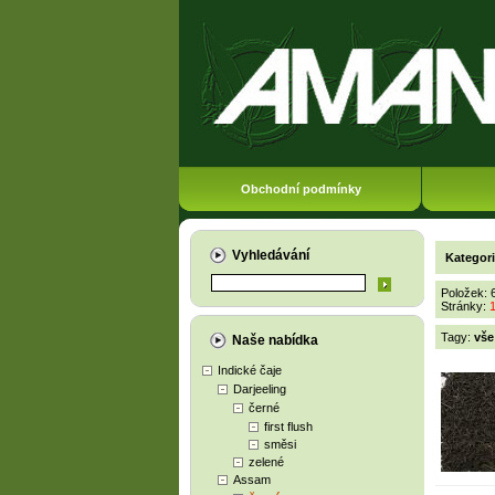
Obchodní podmínky
Vyhledávání
Kategor
Položek: 
Stránky:
Tagy:
vše
Naše nabídka
Indické čaje
Darjeeling
černé
first flush
směsi
zelené
Assam