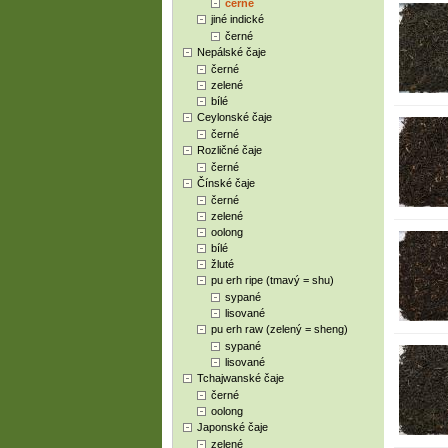
černé
jiné indické
černé
Nepálské čaje
černé
zelené
bílé
Ceylonské čaje
černé
Rozličné čaje
černé
Čínské čaje
černé
zelené
oolong
bílé
žluté
pu erh ripe (tmavý = shu)
sypané
lisované
pu erh raw (zelený = sheng)
sypané
lisované
Tchajwanské čaje
černé
oolong
Japonské čaje
zelené