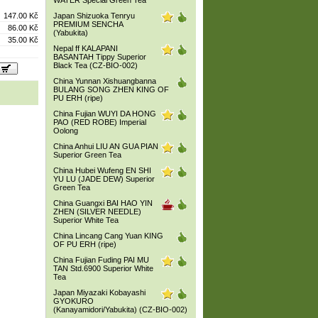
WATER Special Green Tea
147.00 Kč
Japan Shizuoka Tenryu
PREMIUM SENCHA
86.00 Kč
(Yabukita)
35.00 Kč
Nepal ff KALAPANI
BASANTAH Tippy Superior
Black Tea (CZ-BIO-002)
China Yunnan Xishuangbanna
BULANG SONG ZHEN KING OF
PU ERH (ripe)
China Fujian WUYI DA HONG
PAO (RED ROBE) Imperial
Oolong
China Anhui LIU AN GUA PIAN
Superior Green Tea
China Hubei Wufeng EN SHI
YU LU (JADE DEW) Superior
Green Tea
China Guangxi BAI HAO YIN
ZHEN (SILVER NEEDLE)
Superior White Tea
China Lincang Cang Yuan KING
OF PU ERH (ripe)
China Fujian Fuding PAI MU
TAN Std.6900 Superior White
Tea
Japan Miyazaki Kobayashi
GYOKURO
(Kanayamidori/Yabukita) (CZ-BIO-002)