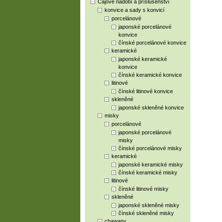
Čajové nádobí a příslušenství
konvice a sady s konvicí
porcelánové
japonské porcelánové
konvice
čínské porcelánové konvice
keramické
japonské keramické
konvice
čínské keramické konvice
litinové
čínské litinové konvice
skleněné
japonské skleněné konvice
misky
porcelánové
japonské porcelánové
misky
čínské porcelánové misky
keramické
japonské keramické misky
čínské keramické misky
litinové
čínské litinové misky
skleněné
japonské skleněné misky
čínské skleněné misky
chawany