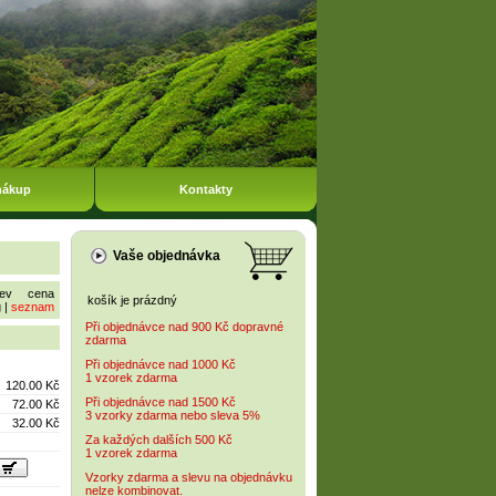
nákup
Kontakty
Vaše objednávka
ev
cena
košík je prázdný
g
|
seznam
Při objednávce nad 900 Kč dopravné
zdarma
Při objednávce nad 1000 Kč
1 vzorek zdarma
120.00 Kč
Při objednávce nad 1500 Kč
72.00 Kč
3 vzorky zdarma nebo sleva 5%
32.00 Kč
Za každých dalších 500 Kč
1 vzorek zdarma
Vzorky zdarma a slevu na objednávku
nelze kombinovat.