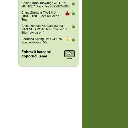
China Fujian Tanyang GOLDEN
MONKEY Black Tea (CZ-BIO-002)
China Zhejiang TIAN MU
QING DING Special Green
Tea
China Yunnan Xishuangbanna
NAN NUO White Tea Cake 2019
50g (raw pu erh)
Formosa Spring PAO CHUNG
Special Oolong 50g
Zobrazit kategorii
doporučujeme