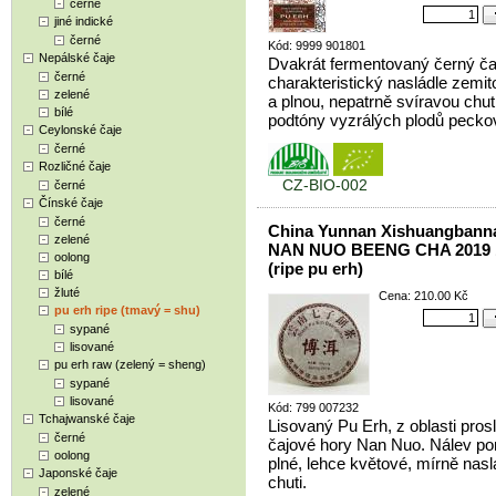
černé
jiné indické
černé
Kód: 9999 901801
Nepálské čaje
Dvakrát fermentovaný černý ča
černé
charakteristický nasládle zemit
zelené
a plnou, nepatrně svíravou chut
bílé
podtóny vyzrálých plodů peckov
Ceylonské čaje
černé
Rozličné čaje
CZ-BIO-002
černé
Čínské čaje
černé
China Yunnan Xishuangbann
zelené
NAN NUO BEENG CHA 2019 
oolong
(ripe pu erh)
bílé
žluté
Cena: 210.00 Kč
pu erh ripe (tmavý = shu)
sypané
lisované
pu erh raw (zelený = sheng)
sypané
lisované
Kód: 799 007232
Tchajwanské čaje
Lisovaný Pu Erh, z oblasti prosl
černé
čajové hory Nan Nuo. Nálev p
oolong
plné, lehce květové, mírně nasl
Japonské čaje
chuti.
zelené