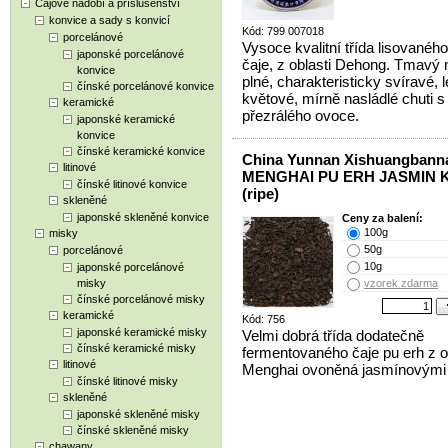
Čajové nádobí a příslušenství
konvice a sady s konvicí
Kód: 799 007018
porcelánové
Vysoce kvalitní třída lisovaného
japonské porcelánové
čaje, z oblasti Dehong. Tmavý 
konvice
plné, charakteristicky svíravé, 
čínské porcelánové konvice
květové, mírně nasládlé chuti s
keramické
přezrálého ovoce.
japonské keramické
konvice
čínské keramické konvice
China Yunnan Xishuangbann
litinové
MENGHAI PU ERH JASMIN 
čínské litinové konvice
(ripe)
skleněné
japonské skleněné konvice
Ceny za balení:
100g
misky
50g
porcelánové
10g
japonské porcelánové
misky
vzorek zdarma
čínské porcelánové misky
keramické
Kód: 756
japonské keramické misky
Velmi dobrá třída dodatečně
čínské keramické misky
fermentovaného čaje pu erh z o
litinové
Menghai ovoněná jasmínovými 
čínské litinové misky
skleněné
japonské skleněné misky
čínské skleněné misky
chawany