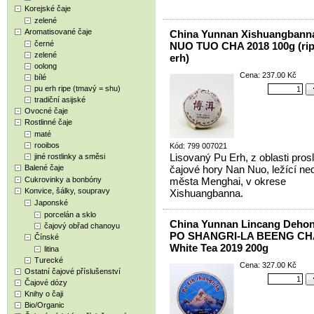
Korejské čaje
zelené
Aromatisované čaje
China Yunnan Xishuangban
černé
NUO TUO CHA 2018 100g (rip
zelené
erh)
oolong
Cena: 237.00 Kč
bílé
pu erh ripe (tmavý = shu)
tradiční asijské
Ovocné čaje
Rostlinné čaje
maté
rooibos
Kód: 799 007021
Lisovaný Pu Erh, z oblasti prosl
jiné rostlinky a směsi
Balené čaje
čajové hory Nan Nuo, ležící ne
Cukrovinky a bonbóny
města Menghai, v okrese
Konvice, šálky, soupravy
Xishuangbanna.
Japonské
porcelán a sklo
China Yunnan Lincang Deho
čajový obřad chanoyu
PO SHANGRI-LA BEENG CH
Čínské
White Tea 2019 200g
litina
Turecké
Cena: 327.00 Kč
Ostatní čajové příslušenství
Čajové dózy
Knihy o čaji
Bio/Organic