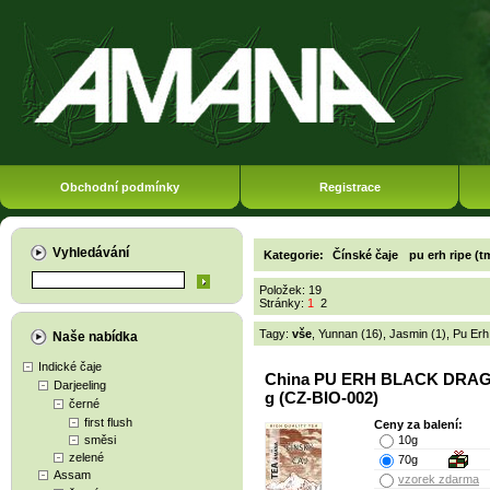
Obchodní podmínky
Registrace
Vyhledávání
Kategorie:
Čínské čaje
pu erh ripe (t
Položek: 19
Stránky:
1
2
Tagy:
vše
,
Yunnan (16)
,
Jasmin (1)
,
Pu Erh
Naše nabídka
Indické čaje
China PU ERH BLACK DRA
Darjeeling
g (CZ-BIO-002)
černé
first flush
Ceny za balení:
směsi
10g
zelené
70g
Assam
vzorek zdarma