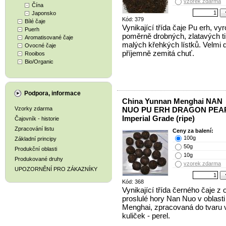
vzorek zdarma
Čína
Japonsko
Kód: 379
Bílé čaje
Vynikající třída čaje Pu erh, vy
Puerh
poměrně drobných, zlatavých t
Aromatisované čaje
malých křehkých lístků. Velmi 
Ovocné čaje
příjemně zemitá chuť.
Rooibos
Bio/Organic
Podpora, informace
China Yunnan Menghai NAN
Vzorky zdarma
NUO PU ERH DRAGON PEA
Imperial Grade (ripe)
Čajovník - historie
Zpracování listu
Ceny za balení:
100g
Základní principy
50g
Produkční oblasti
10g
Produkované druhy
vzorek zdarma
UPOZORNĚNÍ PRO ZÁKAZNÍKY
Kód: 368
Vynikající třída černého čaje z o
proslulé hory Nan Nuo v oblasti
Menghai, zpracovaná do tvaru 
kuliček - perel.