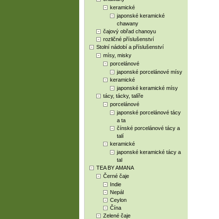
keramické
japonské keramické
chawany
čajový obřad chanoyu
rozličné příslušenství
Stolní nádobí a příslušenství
mísy, misky
porcelánové
japonské porcelánové mísy
keramické
japonské keramické mísy
tácy, tácky, talíře
porcelánové
japonské porcelánové tácy
a ta
čínské porcelánové tácy a
talí
keramické
japonské keramické tácy a
tal
TEA BY AMANA
Černé čaje
Indie
Nepál
Ceylon
Čína
Zelené čaje