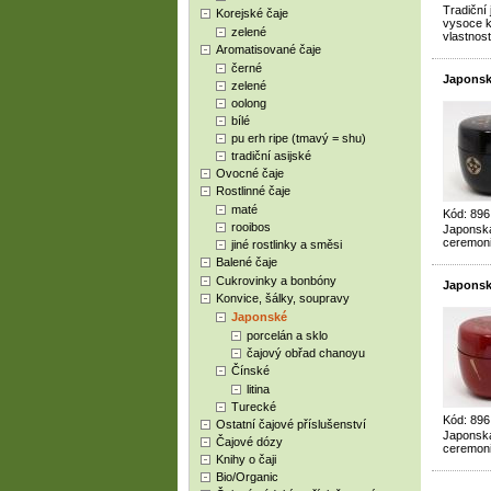
Tradiční
Korejské čaje
vysoce kv
zelené
vlastnost
Aromatisované čaje
černé
Japonsk
zelené
oolong
bílé
pu erh ripe (tmavý = shu)
tradiční asijské
Ovocné čaje
Rostlinné čaje
maté
Kód: 89
rooibos
Japonská
ceremoni
jiné rostlinky a směsi
Balené čaje
Cukrovinky a bonbóny
Japonsk
Konvice, šálky, soupravy
Japonské
porcelán a sklo
čajový obřad chanoyu
Čínské
litina
Turecké
Kód: 89
Ostatní čajové příslušenství
Japonská
Čajové dózy
ceremoni
Knihy o čaji
Bio/Organic