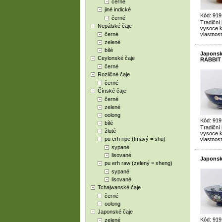
černé
jiné indické
Kód: 919
černé
Tradiční
Nepálské čaje
vysoce kv
černé
vlastnost
zelené
bílé
Japonsk
Ceylonské čaje
RABBIT
černé
Rozličné čaje
černé
Čínské čaje
černé
zelené
oolong
Kód: 919
bílé
Tradiční
žluté
vysoce kv
pu erh ripe (tmavý = shu)
vlastnost
sypané
lisované
Japonsk
pu erh raw (zelený = sheng)
sypané
lisované
Tchajwanské čaje
černé
oolong
Japonské čaje
Kód: 919
zelené