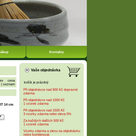
nákup
Kontakty
Vaše objednávka
ev
cena
košík je prázdný
g
|
seznam
Při objednávce nad 900 Kč dopravné
zdarma
Při objednávce nad 1000 Kč
1 vzorek zdarma
IT 14 cm
Při objednávce nad 1500 Kč
3 vzorky zdarma nebo sleva 5%
Za každých dalších 500 Kč
1 vzorek zdarma
Vzorky zdarma a slevu na objednávku
nelze kombinovat.