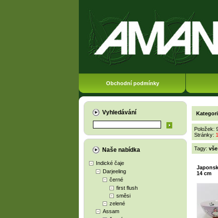
Obchodní podmínky
Vyhledávání
Kategor
Položek: 
Stránky:
Tagy:
vše
Naše nabídka
Indické čaje
Japonsk
Darjeeling
14 cm
černé
first flush
směsi
zelené
Assam