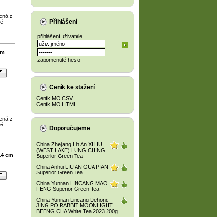
ená z
Přihlášení
né
přihlášení uživatele
cm
zapomenuté heslo
Ceník ke stažení
Ceník MO CSV
Ceník MO HTML
ená z
né
Doporučujeme
China Zhejiang Lin An XI HU
(WEST LAKE) LUNG CHING
14 cm
Superior Green Tea
China Anhui LIU AN GUA PIAN
Superior Green Tea
China Yunnan LINCANG MAO
FENG Superior Green Tea
China Yunnan Lincang Dehong
JING PO RABBIT MOONLIGHT
BEENG CHA White Tea 2023 200g