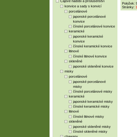
Čajové nádobí a příslušenství
Položek: 
konvice a sady s konvicí
Stránky:
porcelánové
japonské porcelánové
konvice
čínské porcelánové konvice
keramické
japonské keramické
konvice
čínské keramické konvice
litinové
čínské litinové konvice
skleněné
japonské skleněné konvice
misky
porcelánové
japonské porcelánové
misky
čínské porcelánové misky
keramické
japonské keramické misky
čínské keramické misky
litinové
čínské litinové misky
skleněné
japonské skleněné misky
čínské skleněné misky
chawany