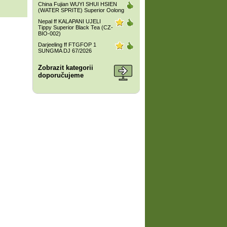
China Fujian WUYI SHUI HSIEN
(WATER SPRITE) Superior Oolong
Nepal ff KALAPANI UJELI
Tippy Superior Black Tea (CZ-
BIO-002)
Darjeeling ff FTGFOP 1
SUNGMA DJ 67/2026
Zobrazit kategorii
doporučujeme