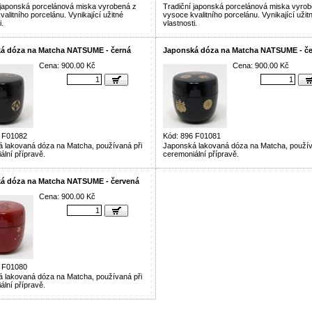
 japonská porcelánová miska vyrobená z
Tradiční japonská porcelánová miska vyrob
alitního porcelánu. Vynikající užitné
vysoce kvalitního porcelánu. Vynikající užit
i.
vlastnosti.
á dóza na Matcha NATSUME - černá
Japonská dóza na Matcha NATSUME - č
Cena: 900.00 Kč
Cena: 900.00 Kč
6 F01082
Kód: 896 F01081
 lakovaná dóza na Matcha, používaná při
Japonská lakovaná dóza na Matcha, použív
ální přípravě.
ceremoniální přípravě.
á dóza na Matcha NATSUME - červená
Cena: 900.00 Kč
6 F01080
 lakovaná dóza na Matcha, používaná při
ální přípravě.