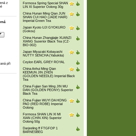
ená z
Formosa Spring Special SHAN
né
LIN XI Superior Oolong 30g
China Hunan Ming Qian JUN
SHAN CUI HAO (JADE HAIR)
Imperial Green Tea
erná
Japan Kyoto UJI GYOKURO
(Gokou)
China Hunan Zhangjiajie XUANZI
XIANG Suoerior Black Tea (CZ-
BIO-002)
Japan Miyazaki Kobayashi
NUTTY SENCHA (Yabukita)
Ceylon EARL GREY ROYAL
aná při
China Anhui Ming Qian
KEEMUN JIN ZHEN
(GOLDEN NEEDLE) Imperial Black
Tea
China Fujian San Ming JIN MU
DAN (GOLDEN PEONY) Superior
Black Tea
China Fujian WUYI DA HONG
PAO (RED ROBE) Imperial
Oolong
Formosa SHAN LIN XI MI
XIAN (CHIN XIN) Superior
Oolong 50g
Darjeeling ff FTGFOP 1
BARNESBEG