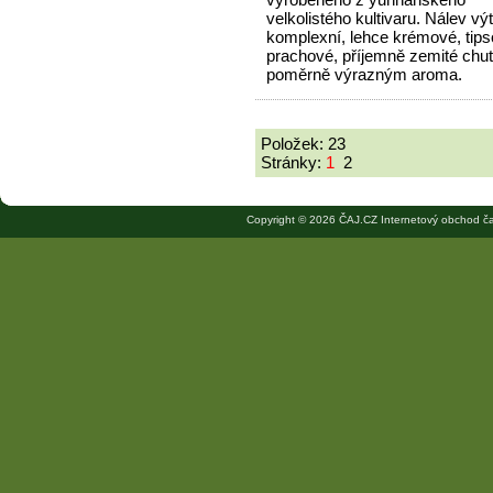
velkolistého kultivaru. Nálev vý
komplexní, lehce krémové, tip
prachové, příjemně zemité chut
poměrně výrazným aroma.
Položek: 23
Stránky:
1
2
Copyright © 2026 ČAJ.CZ Internetový obchod ča