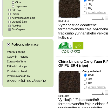
100g
Čína
50g
Japonsko
10g
Bílé čaje
vzorek zdarma
Puerh
Aromatisované čaje
Kód: 404
Ovocné čaje
Výtečná třída dodatečně
Rooibos
fermentovaného čaje, vyrobená
Bio/Organic
tradičního yunnanského velkoli
kultivaru.
Podpora, informace
CZ-BIO-002
Vzorky zdarma
Čajovník - historie
China Lincang Cang Yuan K
Zpracování listu
OF PU ERH (ripe)
Základní principy
Produkční oblasti
Ceny za balení:
100g
Produkované druhy
50g
UPOZORNĚNÍ PRO ZÁKAZNÍKY
10g
vzorek zdarma
Kód: 380
Vynikající třída dodatečně
fermentovaného čaje z oblasti 
vyrobeného z yunnanského