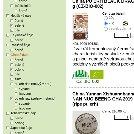
China PU ERH BLACK DRA
černé
g (CZ-BIO-002)
jiné indické
černé
Ceny za balení:
Nepálské čaje
10g
černé
70g
zelené
vzorek zdarma
bílé
Ceylonské čaje
černé
Kód: 9999 901801
Rozličné čaje
Dvakrát fermentovaný černý ča
černé
charakteristický nasládle zemit
Čínské čaje
a plnou, nepatrně svíravou chut
černé
podtóny vyzrálých plodů peckov
zelené
oolong
bílé
žluté
CZ-BIO-002
pu erh ripe (tmavý = shu)
sypané
China Yunnan Xishuangbann
lisované
NAN NUO BEENG CHA 2019 
pu erh raw (zelený = sheng)
(ripe pu erh)
sypané
lisované
Cena: 210.00 Kč
Tchajwanské čaje
černé
oolong
Japonské čaje
zelené