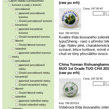
Čajové nádobí a příslušenství
(raw pu erh)
konvice a sady s konvicí
Cena: 147.00 Kč
porcelánové
japonské porcelánové
konvice
čínské porcelánové konvice
keramické
japonské keramické
konvice
Kód: 799 007016
Kvalitní třída lisovaného zelené
čínské keramické konvice
litinové
typu(Sheng - raw) s příměsí bí
čínské litinové konvice
čaje. Nálev plné, charakteristic
skleněné
svíravé, lehce květové, mírně n
japonské skleněné konvice
chuti se tóny přezrálého ovoce.
misky
porcelánové
China Yunnan Xishuangban
japonské porcelánové
NUO 1st Grade TUO CHA 201
misky
(raw pu erh)
čínské porcelánové misky
keramické
Cena: 197.00 Kč
japonské keramické misky
čínské keramické misky
litinové
čínské litinové misky
skleněné
japonské skleněné misky
Kód: 799 007014
čínské skleněné misky
Výběrová třída lisovaného zele
chawany