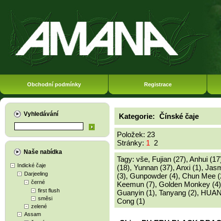
Obchodní podmínky
Registrace
Vyhledávání
Kategorie:
Čínské čaje
Položek: 23
Stránky:
1
2
Naše nabídka
Tagy:
vše
,
Fujian (27)
,
Anhui (17
Indické čaje
(18)
,
Yunnan (37)
,
Anxi (1)
,
Jasm
Darjeeling
(3)
,
Gunpowder (4)
,
Chun Mee (
černé
Keemun (7)
,
Golden Monkey (4)
first flush
Guanyin (1)
,
Tanyang (2)
,
HUAN
směsi
Cong (1)
zelené
Assam