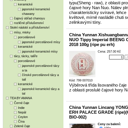
typu(Sheng - raw), z oblasti pro
keramické
čajové hory Nan Nuo. Nálev pln
japonské keramické
charakteristicky svíravé, lehce
chawany
květové, mírně nasládlé chuti s
čajový obřad chanoyu
zelinkavými tóny.
rozličné příslušenství
Stolní nádobí a příslušenství
mísy, misky
China Yunnan Xishuangban
porcelánové
NUO Tippy Imperial BEENG
japonské porcelánové mísy
2018 100g (ripe pu erh)
keramické
japonské keramické mísy
Cena: 257.00 Kč
tácy, tácky, talíře
porcelánové
japonské porcelánové tácy
a ta
čínské porcelánové tácy a
talí
Kód: 799 007010
keramické
Výběrová třída lisovaného čaje
japonské keramické tácy a
z oblasti proslulé čajové hory 
tal
TEA BY AMANA
Černé čaje
China Yunnan Lincang YON
Indie
ERH PALACE GRADE (ripe)(
Nepál
BIO-002)
Ceylon
Čína
Ceny za balení:
Zelené čaje