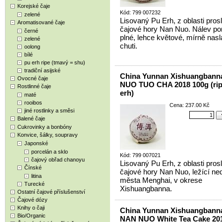
Korejské čaje
Kód: 799 007232
zelené
Lisovaný Pu Erh, z oblasti prosl
Aromatisované čaje
čajové hory Nan Nuo. Nálev p
černé
plné, lehce květové, mírně nasl
zelené
chuti.
oolong
bílé
pu erh ripe (tmavý = shu)
tradiční asijské
China Yunnan Xishuangban
Ovocné čaje
NUO TUO CHA 2018 100g (rip
Rostlinné čaje
erh)
maté
rooibos
Cena: 237.00 Kč
jiné rostlinky a směsi
Balené čaje
Cukrovinky a bonbóny
Konvice, šálky, soupravy
Japonské
porcelán a sklo
Kód: 799 007021
čajový obřad chanoyu
Lisovaný Pu Erh, z oblasti prosl
Čínské
čajové hory Nan Nuo, ležící ne
litina
města Menghai, v okrese
Turecké
Xishuangbanna.
Ostatní čajové příslušenství
Čajové dózy
Knihy o čaji
China Yunnan Xishuangbann
Bio/Organic
NAN NUO White Tea Cake 20