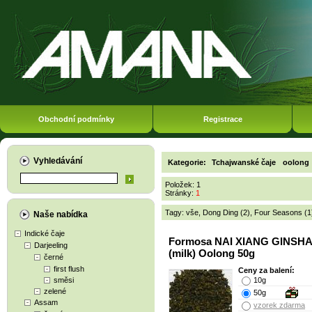
Obchodní podmínky
Registrace
Vyhledávání
Kategorie:
Tchajwanské čaje
oolong
Položek: 1
Stránky:
1
Tagy:
vše
,
Dong Ding (2)
,
Four Seasons (1
Naše nabídka
Indické čaje
Formosa NAI XIANG GINSH
Darjeeling
(milk) Oolong 50g
černé
first flush
Ceny za balení:
směsi
10g
zelené
50g
Assam
vzorek zdarma