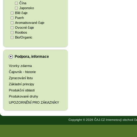
Čína
Japonsko
Bílé čaje
Puerh
Aromatisované čaje
Ovocné čaje
Rooibos
Bio/Organic
Podpora, informace
Vzorky zdarma
Čajovník - historie
Zpracování listu
Základní principy
Produkční oblasti
Produkované druhy
UPOZORNĚNÍ PRO ZÁKAZNÍKY
Copyright © 2026 ČAJ.CZ Internetový obchod ča