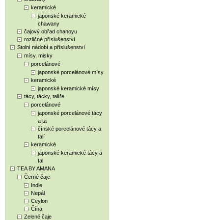
keramické
japonské keramické
chawany
čajový obřad chanoyu
rozličné příslušenství
Stolní nádobí a příslušenství
mísy, misky
porcelánové
japonské porcelánové mísy
keramické
japonské keramické mísy
tácy, tácky, talíře
porcelánové
japonské porcelánové tácy
a ta
čínské porcelánové tácy a
talí
keramické
japonské keramické tácy a
tal
TEA BY AMANA
Černé čaje
Indie
Nepál
Ceylon
Čína
Zelené čaje