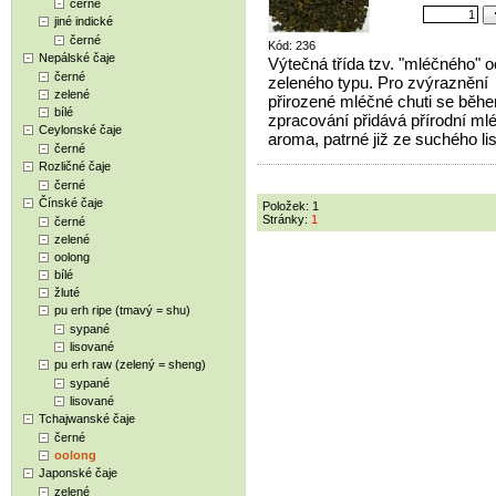
černé
jiné indické
černé
Kód: 236
Nepálské čaje
Výtečná třída tzv. "mléčného" 
černé
zeleného typu. Pro zvýraznění
zelené
přirozené mléčné chuti se běh
bílé
zpracování přidává přírodní ml
Ceylonské čaje
aroma, patrné již ze suchého lis
černé
Rozličné čaje
černé
Čínské čaje
Položek: 1
Stránky:
1
černé
zelené
oolong
bílé
žluté
pu erh ripe (tmavý = shu)
sypané
lisované
pu erh raw (zelený = sheng)
sypané
lisované
Tchajwanské čaje
černé
oolong
Japonské čaje
zelené