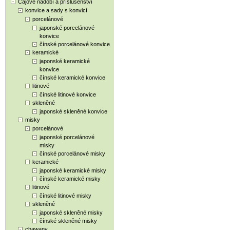
Čajové nádobí a příslušenství
konvice a sady s konvicí
porcelánové
japonské porcelánové
konvice
čínské porcelánové konvice
keramické
japonské keramické
konvice
čínské keramické konvice
litinové
čínské litinové konvice
skleněné
japonské skleněné konvice
misky
porcelánové
japonské porcelánové
misky
čínské porcelánové misky
keramické
japonské keramické misky
čínské keramické misky
litinové
čínské litinové misky
skleněné
japonské skleněné misky
čínské skleněné misky
chawany