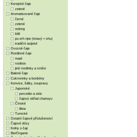
Korejské čaje
zelené
Aromatisované čaje
černé
zelené
oolong
bílé
pu erh ripe (tmavý = shu)
tradiční asijské
Ovocné čaje
Rostlinné čaje
maté
rooibos
jiné rostlinky a směsi
Balené čaje
Cukrovinky a bonbóny
Konvice, šálky, soupravy
Japonské
porcelán a sklo
čajový obřad chanoyu
Čínské
litina
Turecké
Ostatní čajové příslušenství
Čajové dózy
Knihy o čaji
Bio/Organic