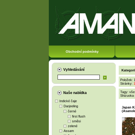
Obchodní podmínky
Vyhledávání
Kategor
Položek: 
Stránky:
Tagy:
vše
Naše nabídka
Shizuoka 
Indické čaje
Darjeeling
Japan K
(Asanok
černé
first flush
směsi
zelené
Assam