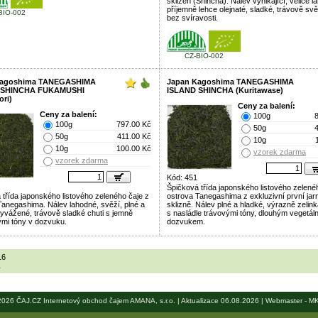
sklizeň (Shincha). Nálev vynikající, velice l
příjemně lehce olejnaté, sladké, trávově svě
BIO-002
bez svíravosti.
CZ-BIO-002
Kagoshima TANEGASHIMA
Japan Kagoshima TANEGASHIMA
 SHINCHA FUKAMUSHI
ISLAND SHINCHA (Kuritawase)
ori)
Ceny za balení:
Ceny za balení:
100g
100g
797.00 Kč
50g
50g
411.00 Kč
10g
10g
100.00 Kč
vzorek zdarma
vzorek zdarma
Kód: 451
Špičková třída japonského listového zelené
 třída japonského listového zeleného čaje z
ostrova Tanegashima z exkluzivní první jar
Tanegashima. Nálev lahodné, svěží, plné a
sklizně. Nálev plné a hladké, výrazně zelink
vyvážené, trávově sladké chuti s jemně
s nasládle trávovými tóny, dlouhým vegetál
ými tóny v dozvuku.
dozvukem.
16
1
2026 ČAJ.CZ Internetový obchod čajem AMANA, s.r.o. | Aktualizace 06.08.2026 | Webmaster -
MK