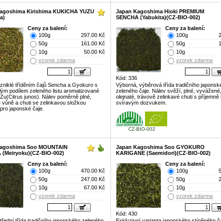
agoshima Kirishima KUKICHA YUZU
Japan Kagoshima Hioki PREMIUM
a)
SENCHA (Yabukita)(CZ-BIO-002)
Ceny za balení:
Ceny za balení:
100g
297.00 Kč
100g
50g
161.00 Kč
50g
10g
50.00 Kč
10g
vzorek zdarma
vzorek zdarma
Kód: 336
zniklé tříděním čajů Sencha a Gyokuro s
Výborná, výběrová třída tradičního japonsk
lým podílem zeleného listu aromatizované
zeleného čaje. Nálev svěží, plné, vyvážené
 Zu(Citrus junos). Nálev poměrně plné,
olejnaté, trávově zelinkavé chuti s příjemně
é vůně a chuti se zelinkavou složkou
svíravým dozvukem.
 pro japonské čaje.
CZ-BIO-002
Kagoshima Soo MOUNTAIN
Japan Kagoshima Soo GYOKURO
(Meiryoku)(CZ-BIO-002)
KARIGANE (Saemidori)(CZ-BIO-002)
Ceny za balení:
Ceny za balení:
100g
470.00 Kč
100g
50g
247.00 Kč
50g
10g
67.00 Kč
10g
vzorek zdarma
vzorek zdarma
Kód: 430
střední třída tradičního japonského zeleného
Exkluzivní varianta japonského stíněného č