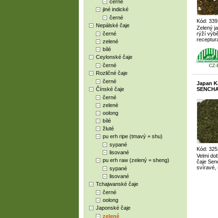
černé
jiné indické
černé
Kód: 339
Nepálské čaje
Zelený j
černé
rýží výbě
receptur
zelené
bílé
Ceylonské čaje
černé
CZ-
Rozličné čaje
černé
Japan 
Čínské čaje
SENCHA 
černé
zelené
oolong
bílé
žluté
pu erh ripe (tmavý = shu)
sypané
Kód: 325
lisované
Velmi dob
pu erh raw (zelený = sheng)
čaje Sen
svíravé, 
sypané
lisované
Tchajwanské čaje
černé
oolong
Japonské čaje
zelené