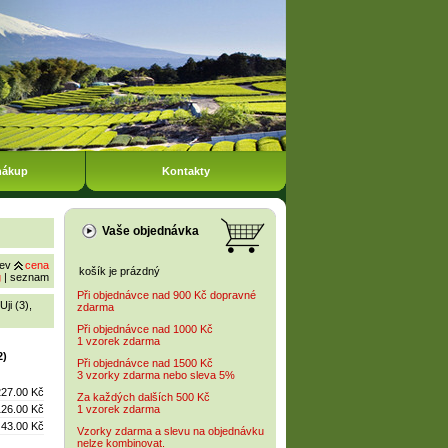
nákup
Kontakty
Vaše objednávka
ev
cena
košík je prázdný
g
|
seznam
Při objednávce nad 900 Kč dopravné
Uji (3)
,
zdarma
Při objednávce nad 1000 Kč
1 vzorek zdarma
2)
Při objednávce nad 1500 Kč
3 vzorky zdarma nebo sleva 5%
227.00 Kč
Za každých dalších 500 Kč
126.00 Kč
1 vzorek zdarma
43.00 Kč
Vzorky zdarma a slevu na objednávku
nelze kombinovat.