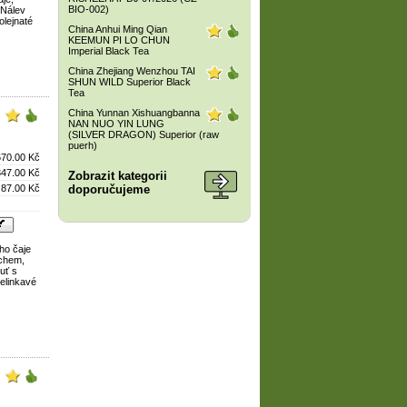
BIO-002)
 Nálev
olejnaté
China Anhui Ming Qian
.
KEEMUN PI LO CHUN
Imperial Black Tea
China Zhejiang Wenzhou TAI
SHUN WILD Superior Black
Tea
China Yunnan Xishuangbanna
NAN NUO YIN LUNG
(SILVER DRAGON) Superior (raw
puerh)
670.00 Kč
347.00 Kč
Zobrazit kategorii
87.00 Kč
doporučujeme
ého čaje
echem,
uť s
zelinkavé