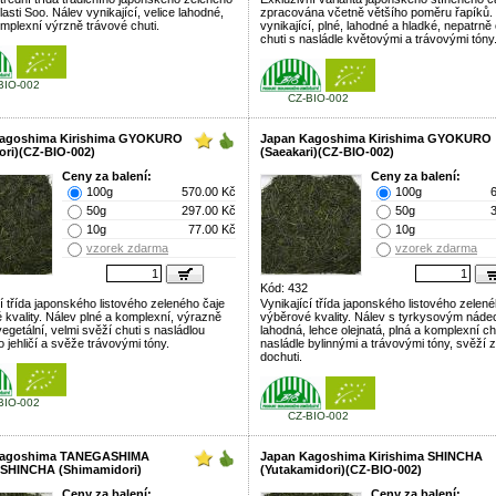
lasti Soo. Nálev vynikající, velice lahodné,
zpracována včetně většího poměru řapíků.
omplexní výrzně trávové chuti.
vynikající, plné, lahodné a hladké, nepatrně 
chuti s nasládle květovými a trávovými tóny
BIO-002
CZ-BIO-002
Kagoshima Kirishima GYOKURO
Japan Kagoshima Kirishima GYOKURO
ori)(CZ-BIO-002)
(Saeakari)(CZ-BIO-002)
Ceny za balení:
Ceny za balení:
100g
570.00 Kč
100g
50g
297.00 Kč
50g
10g
77.00 Kč
10g
vzorek zdarma
vzorek zdarma
Kód: 432
í třída japonského listového zeleného čaje
Vynikající třída japonského listového zelen
 kvality. Nálev plné a komplexní, výrazně
výběrové kvality. Nálev s tyrkysovým nád
egetální, velmi svěží chuti s nasládlou
lahodná, lehce olejnatá, plná a komplexní ch
 jehličí a svěže trávovými tóny.
nasládle bylinnými a trávovými tóny, svěží 
dochuti.
BIO-002
CZ-BIO-002
Kagoshima TANEGASHIMA
Japan Kagoshima Kirishima SHINCHA
SHINCHA (Shimamidori)
(Yutakamidori)(CZ-BIO-002)
Ceny za balení:
Ceny za balení: