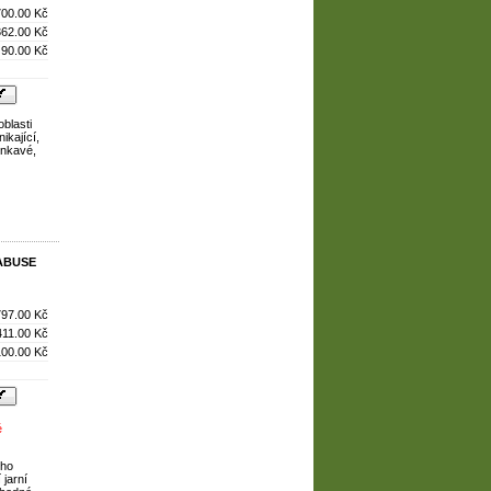
700.00 Kč
362.00 Kč
90.00 Kč
blasti
ikající,
inkavé,
KABUSE
797.00 Kč
411.00 Kč
100.00 Kč
é
ého
 jarní