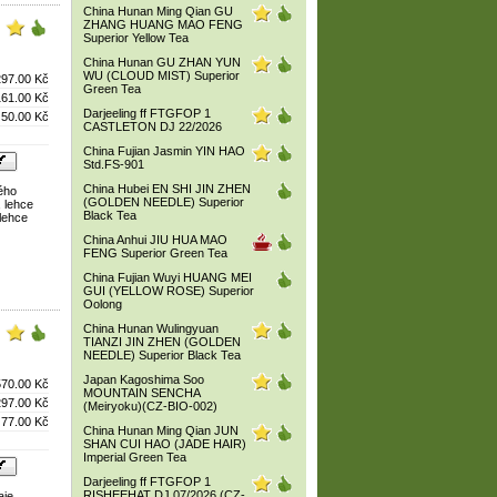
China Hunan Ming Qian GU
ZHANG HUANG MAO FENG
Superior Yellow Tea
China Hunan GU ZHAN YUN
WU (CLOUD MIST) Superior
297.00 Kč
Green Tea
161.00 Kč
Darjeeling ff FTGFOP 1
50.00 Kč
CASTLETON DJ 22/2026
China Fujian Jasmin YIN HAO
Std.FS-901
China Hubei EN SHI JIN ZHEN
ého
(GOLDEN NEEDLE) Superior
, lehce
Black Tea
 lehce
China Anhui JIU HUA MAO
FENG Superior Green Tea
China Fujian Wuyi HUANG MEI
GUI (YELLOW ROSE) Superior
Oolong
China Hunan Wulingyuan
TIANZI JIN ZHEN (GOLDEN
NEEDLE) Superior Black Tea
Japan Kagoshima Soo
570.00 Kč
MOUNTAIN SENCHA
297.00 Kč
(Meiryoku)(CZ-BIO-002)
77.00 Kč
China Hunan Ming Qian JUN
SHAN CUI HAO (JADE HAIR)
Imperial Green Tea
Darjeeling ff FTGFOP 1
RISHEEHAT DJ 07/2026 (CZ-
aje,