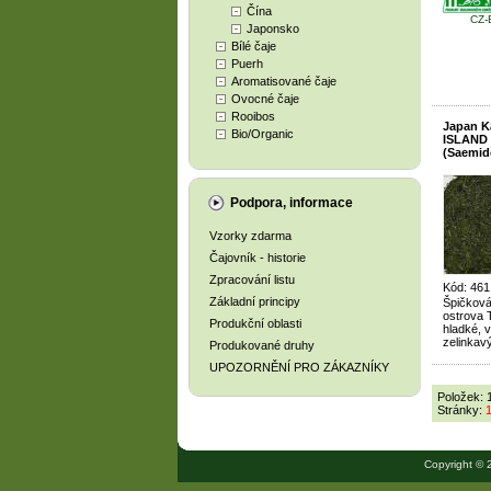
Čína
CZ-
Japonsko
Bílé čaje
Puerh
Aromatisované čaje
Ovocné čaje
Rooibos
Japan 
Bio/Organic
ISLAND
(Saemid
Podpora, informace
Vzorky zdarma
Čajovník - historie
Zpracování listu
Kód: 461
Základní principy
Špičková
ostrova 
Produkční oblasti
hladké, 
zelinkav
Produkované druhy
UPOZORNĚNÍ PRO ZÁKAZNÍKY
Položek: 
Stránky:
Copyright © 