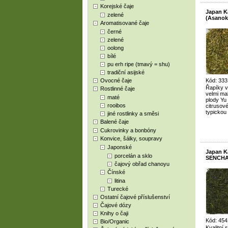
Korejské čaje
Japan K
zelené
(Asanok
Aromatisované čaje
černé
zelené
oolong
bílé
pu erh ripe (tmavý = shu)
tradiční asijské
Ovocné čaje
Kód: 333
Řapíky v
Rostlinné čaje
velmi ma
maté
plody Yu
rooibos
citrusov
typickou
jiné rostlinky a směsi
Balené čaje
Cukrovinky a bonbóny
Konvice, šálky, soupravy
Japonské
Japan 
porcelán a sklo
SENCHA 
čajový obřad chanoyu
Čínské
litina
Turecké
Ostatní čajové příslušenství
Čajové dózy
Knihy o čaji
Kód: 454
Bio/Organic
Kvalitní 