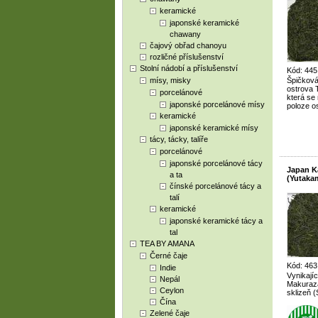
keramické
japonské keramické
chawany
čajový obřad chanoyu
rozličné příslušenství
Stolní nádobí a příslušenství
Kód: 445
mísy, misky
Špičková
ostrova 
porcelánové
která se 
japonské porcelánové mísy
poloze o
keramické
japonské keramické mísy
tácy, tácky, talíře
porcelánové
japonské porcelánové tácy
Japan K
a ta
(Yutaka
čínské porcelánové tácy a
talí
keramické
japonské keramické tácy a
tal
TEA BY AMANA
Černé čaje
Kód: 463
Indie
Vynikajíc
Nepál
Makuraza
Ceylon
sklizeň (
Čína
Zelené čaje