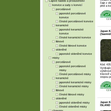
Čajové nádobí a příslušenství
čaje z ob
konvice a sady s konvicí
plné a k
porcelánové
japonské porcelánové
konvice
CZ-
čínské porcelánové konvice
keramické
japonské keramické
Japan 
konvice
(Saemid
čínské keramické konvice
litinové
čínské litinové konvice
skleněné
japonské skleněné konvice
misky
porcelánové
Kód: 435
japonské porcelánové
Vynikajíc
misky
výběrové
trávově v
čínské porcelánové misky
stopou po
keramické
japonské keramické misky
čínské keramické misky
litinové
CZ-
čínské litinové misky
skleněné
Japan 
japonské skleněné misky
ISLAND 
čínské skleněné misky
chawany