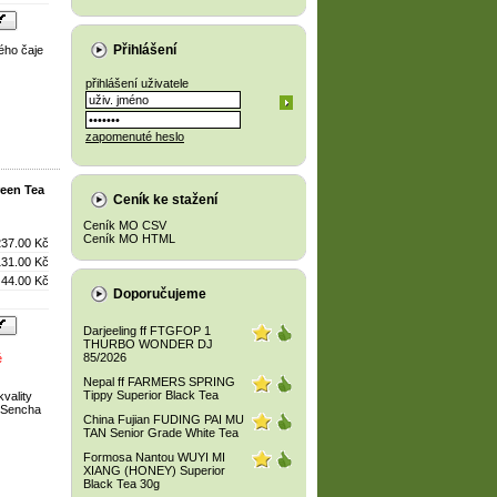
Přihlášení
ého čaje
přihlášení uživatele
zapomenuté heslo
een Tea
Ceník ke stažení
Ceník MO CSV
Ceník MO HTML
237.00 Kč
131.00 Kč
44.00 Kč
Doporučujeme
Darjeeling ff FTGFOP 1
THURBO WONDER DJ
85/2026
é
Nepal ff FARMERS SPRING
Tippy Superior Black Tea
vality
ů Sencha
China Fujian FUDING PAI MU
TAN Senior Grade White Tea
Formosa Nantou WUYI MI
XIANG (HONEY) Superior
Black Tea 30g