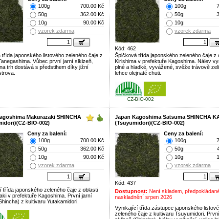
100g
700.00 Kč
100g
50g
362.00 Kč
50g
10g
90.00 Kč
10g
vzorek zdarma
vzorek zdarma
Kód: 462
 třída japonského listového zeleného čaje z
Špičková třída japonského zeleného čaje z o
Tanegashima. Vůbec první jarní slkizeň,
Kirishima v prefektuře Kagoshima. Nálev vyn
na trh dostává s předstihem díky jižní
plné a hladké, vyvážené, svěže trávově zel
strova.
lehce olejnaté chuti.
CZ-BIO-002
agoshima Makurazaki SHINCHA
Japan Kagoshima Satsuma SHINCHA 
midori)(CZ-BIO-002)
(Tsuyumidori)(CZ-BIO-002)
Ceny za balení:
Ceny za balení:
100g
700.00 Kč
100g
50g
362.00 Kč
50g
10g
90.00 Kč
10g
vzorek zdarma
vzorek zdarma
Kód: 437
í třída japonského zeleného čaje z oblasti
Dostupnost:
Není skladem, předpokládan
ki v prefektuře Kagoshima. První jarní
naskladnění srpen 2026
Shincha) z kultivaru Yutakamidori.
Vynikající třída zástupce japonského listov
zeleného čaje z kultivaru Tsuyumidori. První