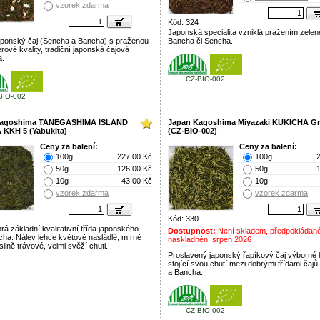
vzorek zdarma
Kód: 324
Japonská specialita vzniklá pražením zelen
aponský čaj (Sencha a Bancha) s praženou
Bancha či Sencha.
rové kvality, tradiční japonská čajová
a.
CZ-BIO-002
BIO-002
Kagoshima TANEGASHIMA ISLAND
Japan Kagoshima Miyazaki KUKICHA Gr
KKH 5 (Yabukita)
(CZ-BIO-002)
Ceny za balení:
Ceny za balení:
100g
227.00 Kč
100g
50g
126.00 Kč
50g
10g
43.00 Kč
10g
vzorek zdarma
vzorek zdarma
Kód: 330
rá základní kvalitativní třída japonského
Dostupnost:
Není skladem, předpokládan
cha. Nálev lehce květově nasládlé, mírně
naskladnění srpen 2026
silně trávové, velmi svěží chuti.
Proslavený japonský řapíkový čaj výborné k
stojící svou chutí mezi dobrými třídami čaj
a Bancha.
CZ-BIO-002