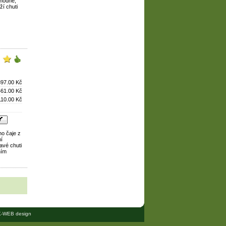
ahodné,
ží chuti
897.00 Kč
461.00 Kč
110.00 Kč
ho čaje z
ní
avé chuti
ním
-WEB design