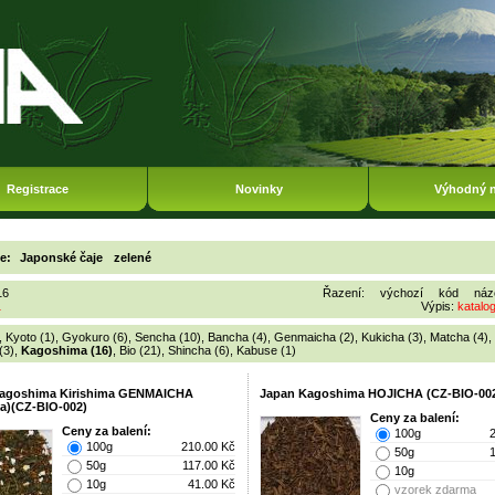
Registrace
Novinky
Výhodný 
ie:
Japonské čaje
zelené
16
Řazení:
výchozí
kód
náz
1
Výpis:
katalo
,
Kyoto (1)
,
Gyokuro (6)
,
Sencha (10)
,
Bancha (4)
,
Genmaicha (2)
,
Kukicha (3)
,
Matcha (4)
,
(3)
,
Kagoshima (16)
,
Bio (21)
,
Shincha (6)
,
Kabuse (1)
agoshima Kirishima GENMAICHA
Japan Kagoshima HOJICHA (CZ-BIO-00
a)(CZ-BIO-002)
Ceny za balení:
Ceny za balení:
100g
100g
210.00 Kč
50g
50g
117.00 Kč
10g
10g
41.00 Kč
vzorek zdarma