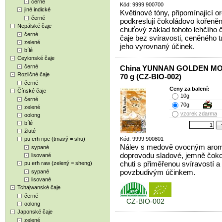
černé
Kód: 9999 900700
jiné indické
Květinové tóny, připomínající or
černé
podkreslují čokoládovo kořeně
Nepálské čaje
chuťový základ tohoto lehčího 
černé
čaje bez svíravosti, ceněného t
zelené
jeho vyrovnaný účinek.
bílé
Ceylonské čaje
černé
China YUNNAN GOLDEN M
Rozličné čaje
70 g (CZ-BIO-002)
černé
Ceny za balení:
Čínské čaje
10g
černé
70g
zelené
vzorek zdarma
oolong
bílé
žluté
pu erh ripe (tmavý = shu)
Kód: 9999 900801
Nálev s medově ovocným aro
sypané
doprovodu sladové, jemně čok
lisované
chuti s přiměřenou svíravostí a
pu erh raw (zelený = sheng)
povzbudivým účinkem.
sypané
lisované
Tchajwanské čaje
černé
CZ-BIO-002
oolong
Japonské čaje
zelené