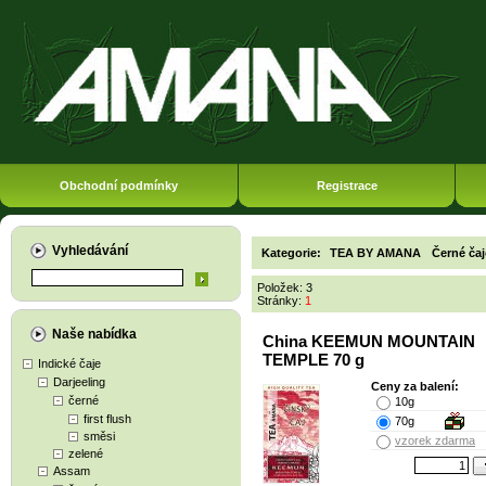
Obchodní podmínky
Registrace
Vyhledávání
Kategorie:
TEA BY AMANA
Černé čaj
Položek: 3
Stránky:
1
Naše nabídka
China KEEMUN MOUNTAIN
TEMPLE 70 g
Indické čaje
Darjeeling
Ceny za balení:
černé
10g
first flush
70g
směsi
vzorek zdarma
zelené
Assam