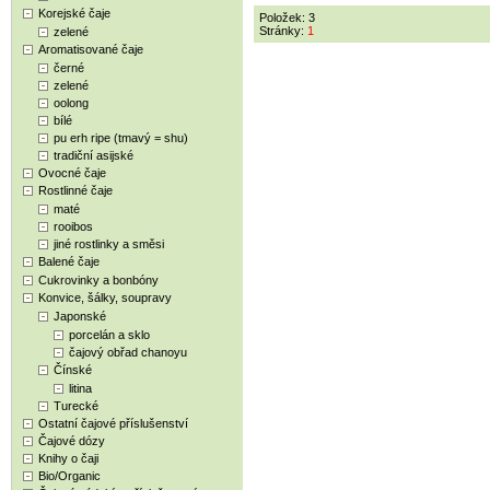
Korejské čaje
Položek: 3
Stránky:
1
zelené
Aromatisované čaje
černé
zelené
oolong
bílé
pu erh ripe (tmavý = shu)
tradiční asijské
Ovocné čaje
Rostlinné čaje
maté
rooibos
jiné rostlinky a směsi
Balené čaje
Cukrovinky a bonbóny
Konvice, šálky, soupravy
Japonské
porcelán a sklo
čajový obřad chanoyu
Čínské
litina
Turecké
Ostatní čajové příslušenství
Čajové dózy
Knihy o čaji
Bio/Organic