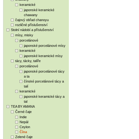
keramické
japonské keramické
chawany
čajový obřad chanoyu
rozličné příslušenství
Stolní nádobí a příslušenství
mísy, misky
porcelánové
japonské porcelánové mísy
keramické
japonské keramické mísy
tácy, tácky, talíře
porcelánové
japonské porcelánové tácy
a ta
čínské porcelánové tácy a
talí
keramické
japonské keramické tácy a
tal
TEA BY AMANA
Černé čaje
Indie
Nepál
Ceylon
Čína
Zelené čaje