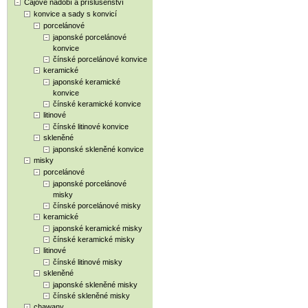
Čajové nádobí a příslušenství
konvice a sady s konvicí
porcelánové
japonské porcelánové
konvice
čínské porcelánové konvice
keramické
japonské keramické
konvice
čínské keramické konvice
litinové
čínské litinové konvice
skleněné
japonské skleněné konvice
misky
porcelánové
japonské porcelánové
misky
čínské porcelánové misky
keramické
japonské keramické misky
čínské keramické misky
litinové
čínské litinové misky
skleněné
japonské skleněné misky
čínské skleněné misky
chawany