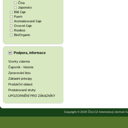
Čína
Japonsko
Bílé čaje
Puerh
Aromatisované čaje
Ovocné čaje
Rooibos
Bio/Organic
Podpora, informace
Vzorky zdarma
Čajovník - historie
Zpracování listu
Základní principy
Produkční oblasti
Produkované druhy
UPOZORNĚNÍ PRO ZÁKAZNÍKY
Copyright © 2026 ČAJ.CZ Internetový obchod ča