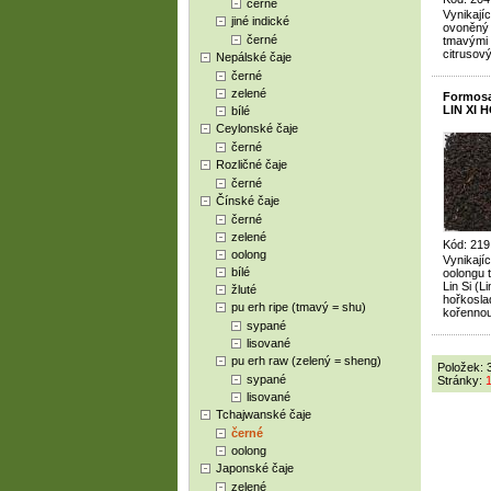
černé
Vynikajíc
jiné indické
ovoněný 
černé
tmavými 
citrusový
Nepálské čaje
černé
zelené
Formosa
LIN XI 
bílé
Ceylonské čaje
černé
Rozličné čaje
černé
Čínské čaje
černé
zelené
Kód: 219
oolong
Vynikají
bílé
oolongu t
Lin Si (L
žluté
hořkosla
pu erh ripe (tmavý = shu)
kořennou
sypané
lisované
pu erh raw (zelený = sheng)
Položek: 
sypané
Stránky:
lisované
Tchajwanské čaje
černé
oolong
Japonské čaje
zelené