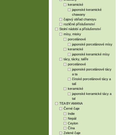
keramické
japonské keramické
chawany
čajový obřad chanoyu
rozličné příslušenství
Stolní nádobí a příslušenství
mísy, misky
porcelánové
japonské porcelánové mísy
keramické
japonské keramické mísy
tácy, tácky, talíře
porcelánové
japonské porcelánové tácy
a ta
čínské porcelánové tácy a
talí
keramické
japonské keramické tácy a
tal
TEA BY AMANA
Černé čaje
Indie
Nepál
Ceylon
Čína
Zelené čaje