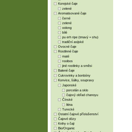
Korejské čaje
zelené
Aromatisované čaje
černé
zelené
oolong
bílé
pu erh ripe (tmavý = shu)
tradiční asijské
Ovocné čaje
Rostlinné čaje
maté
rooibos
jiné rostlinky a směsi
Balené čaje
Cukrovinky a bonbóny
Konvice, šálky, soupravy
Japonské
porcelán a sklo
čajový obřad chanoyu
Čínské
litina
Turecké
Ostatní čajové příslušenství
Čajové dózy
Knihy o čaji
Bio/Organic