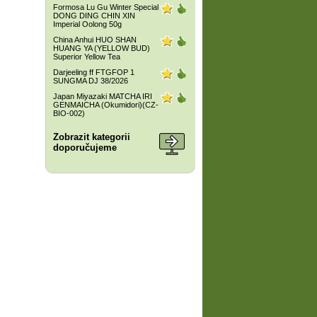
Formosa Lu Gu Winter Special
DONG DING CHIN XIN
Imperial Oolong 50g
China Anhui HUO SHAN
HUANG YA (YELLOW BUD)
Superior Yellow Tea
Darjeeling ff FTGFOP 1
SUNGMA DJ 38/2026
Japan Miyazaki MATCHA IRI
GENMAICHA (Okumidori)(CZ-
BIO-002)
Zobrazit kategorii
doporučujeme