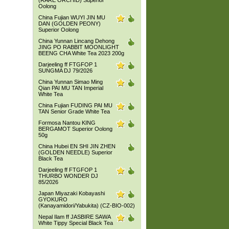
(RARE ORCHID) Superior
Oolong
China Fujian WUYI JIN MU
DAN (GOLDEN PEONY)
Superior Oolong
China Yunnan Lincang Dehong
JING PO RABBIT MOONLIGHT
BEENG CHA White Tea 2023 200g
Darjeeling ff FTGFOP 1
SUNGMA DJ 79/2026
China Yunnan Simao Ming
Qian PAI MU TAN Imperial
White Tea
China Fujian FUDING PAI MU
TAN Senior Grade White Tea
Formosa Nantou KING
BERGAMOT Superior Oolong
50g
China Hubei EN SHI JIN ZHEN
(GOLDEN NEEDLE) Superior
Black Tea
Darjeeling ff FTGFOP 1
THURBO WONDER DJ
85/2026
Japan Miyazaki Kobayashi
GYOKURO
(Kanayamidori/Yabukita) (CZ-BIO-002)
Nepal Ilam ff JASBIRE SAWA
White Tippy Special Black Tea