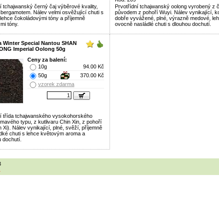
í tchajwanský černý čaj výběrové kvality,
Prvotřídní tchajwanský oolong vyrobený z 
bergamotem. Nálev velmi osvěžující chuti s
původem z pohoří Wuyi. Nálev vynikající, k
lehce čokoládovými tóny a příjemně
dobře vyvážené, plné, výrazně medové, le
mi tóny.
ovocně nasládlé chuti s dlouhou dochutí.
 Winter Special Nantou SHAN
HONG Imperial Oolong 50g
Ceny za balení:
10g
94.00 Kč
50g
370.00 Kč
vzorek zdarma
cí třída tchajwanského vysokohorského
mavého typu, z kutlivaru Chin Xin, z pohoří
in Xi). Nálev vynikající, plné, svěží, příjemně
dké chuti s lehce květovým aroma a
 dochutí.
3
1