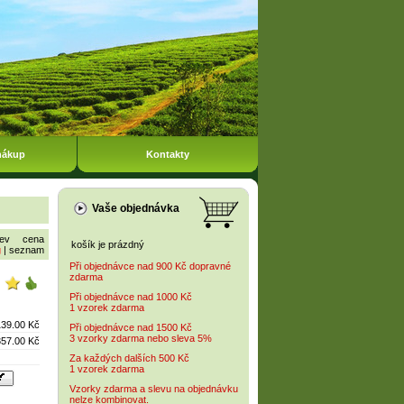
nákup
Kontakty
Vaše objednávka
ev
cena
košík je prázdný
g
|
seznam
Při objednávce nad 900 Kč dopravné
zdarma
Při objednávce nad 1000 Kč
1 vzorek zdarma
139.00 Kč
Při objednávce nad 1500 Kč
3 vzorky zdarma nebo sleva 5%
357.00 Kč
Za každých dalších 500 Kč
1 vzorek zdarma
Vzorky zdarma a slevu na objednávku
nelze kombinovat.