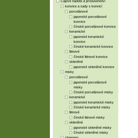
Čajové nádobí a příslušenství
konvice a sady s konvicí
porcelánové
japonské porcelánové
konvice
čínské porcelánové konvice
keramické
japonské keramické
konvice
čínské keramické konvice
litinové
čínské litinové konvice
skleněné
japonské skleněné konvice
misky
porcelánové
japonské porcelánové
misky
čínské porcelánové misky
keramické
japonské keramické misky
čínské keramické misky
litinové
čínské litinové misky
skleněné
japonské skleněné misky
čínské skleněné misky
chawany