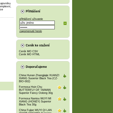
čajovníku
omplexní,
hce
Přihlášení
přihlášení uživatele
zapomenuté heslo
Ceník ke stažení
Ceník MO CSV
Ceník MO HTML
Doporučujeme
China Hunan Zhangjiajie XUANZI
XIANG Suoerior Black Tea (CZ-
BIO-002)
Formosa Hsin Chu
BUTTERFLY OF TAIWAN
Superior Fancy Oolong 30g
Formosa Nantou WUYI MI
XIANG (HONEY) Superior
Black Tea 30g
China Fujian WUYI QI LAN