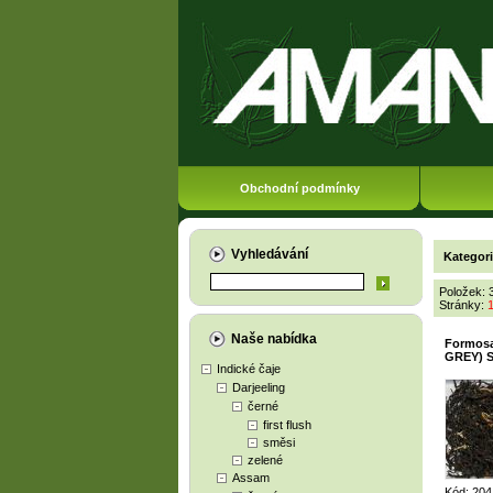
Obchodní podmínky
Vyhledávání
Kategor
Položek: 
Stránky:
Naše nabídka
Formos
GREY) S
Indické čaje
Darjeeling
černé
first flush
směsi
zelené
Assam
Kód: 204