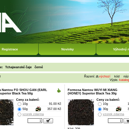
Registrace
Novinky
Výhodný 
ie:
Tchajwanské čaje
černé
3
Řazení:
výchozí
kód
náz
1
Výpis:
katalo
a Nantou FO SHOU GAN (EARL
Formosa Nantou WUYI MI XIANG
uperior Black Tea 50g
(HONEY) Superior Black Tea 30g
Ceny za balení:
Ceny za balení:
10g
91.00 Kč
10g
50g
357.00 Kč
30g
vzorek zdarma
vzorek zdarma
Kód: 209